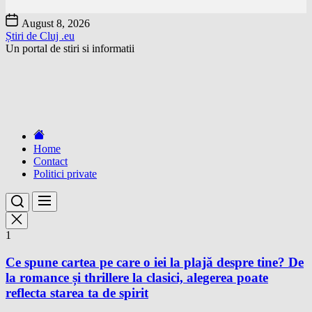
Skip
August 8, 2026
to
Știri de Cluj .eu
the
Un portal de stiri si informatii
content
Home
Contact
Politici private
1
Ce spune cartea pe care o iei la plajă despre tine? De
la romance și thrillere la clasici, alegerea poate
reflecta starea ta de spirit