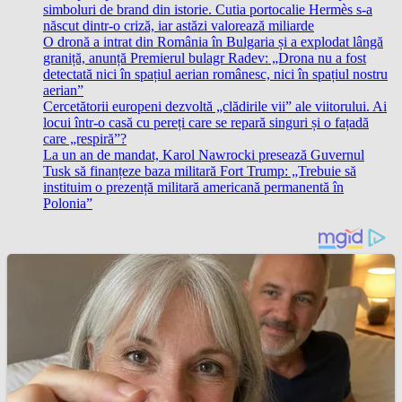
simboluri de brand din istorie. Cutia portocalie Hermès s-a
născut dintr-o criză, iar astăzi valorează miliarde
O dronă a intrat din România în Bulgaria și a explodat lângă
graniță, anunță Premierul bulagr Radev: „Drona nu a fost
detectată nici în spațiul aerian românesc, nici în spațiul nostru
aerian”
Cercetătorii europeni dezvoltă „clădirile vii” ale viitorului. Ai
locui într-o casă cu pereți care se repară singuri și o fațadă
care „respiră”?
La un an de mandat, Karol Nawrocki presează Guvernul
Tusk să finanțeze baza militară Fort Trump: „Trebuie să
instituim o prezență militară americană permanentă în
Polonia”