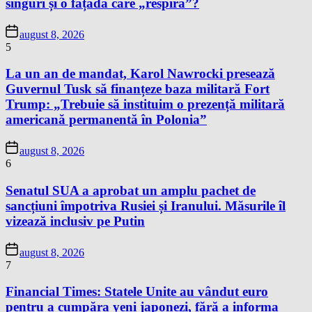
singuri și o fațadă care „respiră”?
august 8, 2026
5
La un an de mandat, Karol Nawrocki presează
Guvernul Tusk să finanțeze baza militară Fort
Trump: „Trebuie să instituim o prezență militară
americană permanentă în Polonia”
august 8, 2026
6
Senatul SUA a aprobat un amplu pachet de
sancțiuni împotriva Rusiei și Iranului. Măsurile îl
vizează inclusiv pe Putin
august 8, 2026
7
Financial Times: Statele Unite au vândut euro
pentru a cumpăra yeni japonezi, fără a informa