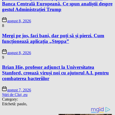
Banca Centrală Europeană. Ce spun analiștii despre
gestul Administrației Trump
august 8, 2026
8
Mergi pe jos, faci bani, dar poți să și pierzi. Cum
funcționează aplicația „Steppa”
august 8, 2026
9
Brian Hie, profesor adjunct la Universitatea
Stanford, creează viruși noi cu ajutorul A.I. pentru
combaterea bacteriilor
august 7, 2026
Știri de Cluj .eu
Category:
Etichetă:
paulo,