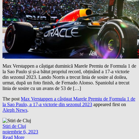
Max Verstappen a câștigat duminică Marele Premiu de Formula 1 de
la Sao Paulo și și-a bătut propriul record, obținând a 17-a victorie
din sezonul 2023. Lando Norris a trecut linia de sosire al doilea,
urmat, după un foto finish, de Fernado Alonso. Spaniolul a trecut
linia de sosire cu un avans de 53 de […]
The post
Max Verstappen a câștigat Marele Premiu de Formula 1 de
la Sao Paulo, a 17-a victorie din sezonul 2023
appeared first on
Aleph News
.
Stiri de Cluj
noiembrie 6, 2023
Read More