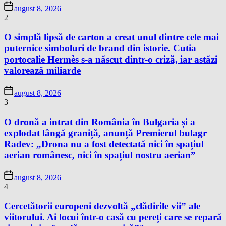
august 8, 2026
2
O simplă lipsă de carton a creat unul dintre cele mai
puternice simboluri de brand din istorie. Cutia
portocalie Hermès s-a născut dintr-o criză, iar astăzi
valorează miliarde
august 8, 2026
3
O dronă a intrat din România în Bulgaria și a
explodat lângă graniță, anunță Premierul bulagr
Radev: „Drona nu a fost detectată nici în spațiul
aerian românesc, nici în spațiul nostru aerian”
august 8, 2026
4
Cercetătorii europeni dezvoltă „clădirile vii” ale
viitorului. Ai locui într-o casă cu pereți care se repară