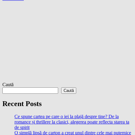
Caută
Caută
Recent Posts
Ce spune cartea pe care o iei la plajă despre tine? De la
romance și thrillere la clasici, alegerea poate reflecta starea ta
de spirit
O simplă lipsă de carton a creat unul dintre cele mai puternice