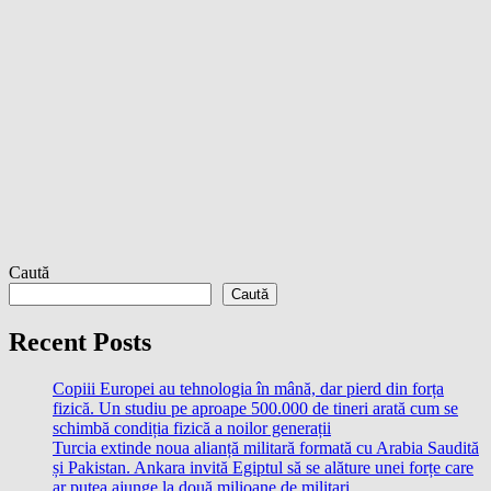
Caută
Caută
Recent Posts
Copiii Europei au tehnologia în mână, dar pierd din forța
fizică. Un studiu pe aproape 500.000 de tineri arată cum se
schimbă condiția fizică a noilor generații
Turcia extinde noua alianță militară formată cu Arabia Saudită
și Pakistan. Ankara invită Egiptul să se alăture unei forțe care
ar putea ajunge la două milioane de militari