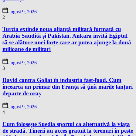
august 9, 2026
2
Turcia extinde noua alianță militară formată cu
Arabia Saudită și Pakistan. Ankara invită Egiptul
să se alăture unei forțe care ar putea ajunge la două
milioane de militari
august 9, 2026
3
David contra Goliat în industria fast-food. Cum
încearcă un primar din Franța să țină marile lanțuri
departe de oraș
august 9, 2026
4
Cum folosește Suedia sportul ca alternativă la viața
de stradă. Tinerii au acces gratuit la terenuri în peste