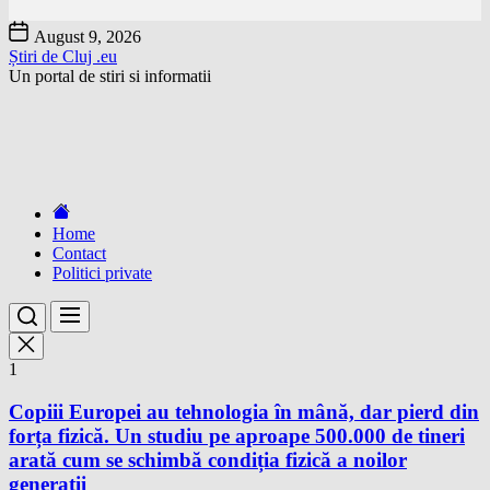
Skip
August 9, 2026
to
Știri de Cluj .eu
the
Un portal de stiri si informatii
content
Home
Contact
Politici private
1
Copiii Europei au tehnologia în mână, dar pierd din
forța fizică. Un studiu pe aproape 500.000 de tineri
arată cum se schimbă condiția fizică a noilor
generații