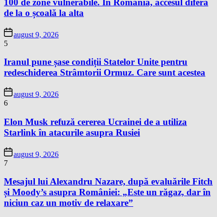
100 de zone vulnerabile. În România, accesul diferă
de la o școală la alta
august 9, 2026
5
Iranul pune șase condiții Statelor Unite pentru
redeschiderea Strâmtorii Ormuz. Care sunt acestea
august 9, 2026
6
Elon Musk refuză cererea Ucrainei de a utiliza
Starlink în atacurile asupra Rusiei
august 9, 2026
7
Mesajul lui Alexandru Nazare, după evaluările Fitch
și Moody’s asupra României: „Este un răgaz, dar în
niciun caz un motiv de relaxare”