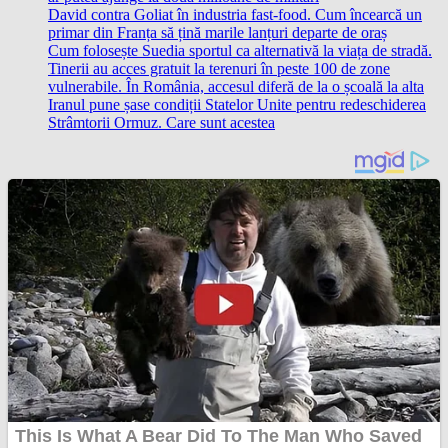
David contra Goliat în industria fast-food. Cum încearcă un
primar din Franța să țină marile lanțuri departe de oraș
Cum folosește Suedia sportul ca alternativă la viața de stradă.
Tinerii au acces gratuit la terenuri în peste 100 de zone
vulnerabile. În România, accesul diferă de la o școală la alta
Iranul pune șase condiții Statelor Unite pentru redeschiderea
Strâmtorii Ormuz. Care sunt acestea