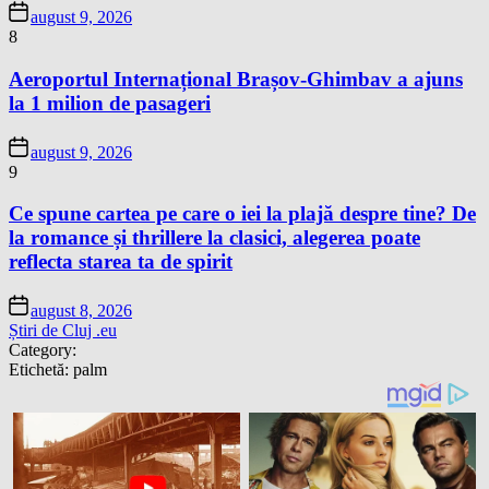
august 9, 2026
8
Aeroportul Internațional Brașov-Ghimbav a ajuns
la 1 milion de pasageri
august 9, 2026
9
Ce spune cartea pe care o iei la plajă despre tine? De
la romance și thrillere la clasici, alegerea poate
reflecta starea ta de spirit
august 8, 2026
Știri de Cluj .eu
Category:
Etichetă:
palm