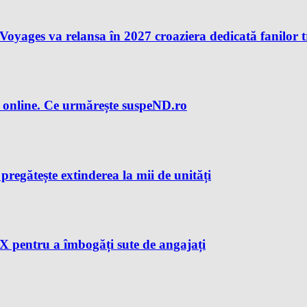
n Voyages va relansa în 2027 croaziera dedicată fanilor 
 online. Ce urmărește suspeND.ro
regătește extinderea la mii de unități
X pentru a îmbogăți sute de angajați