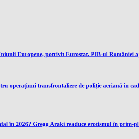
iunii Europene, potrivit Eurostat. PIB-ul României aj
u operațiuni transfrontaliere de poliție aeriană în ca
andal în 2026? Gregg Araki readuce erotismul în prim-