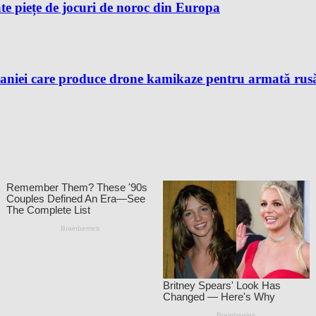
te piețe de jocuri de noroc din Europa
aniei care produce drone kamikaze pentru armată rusă, 