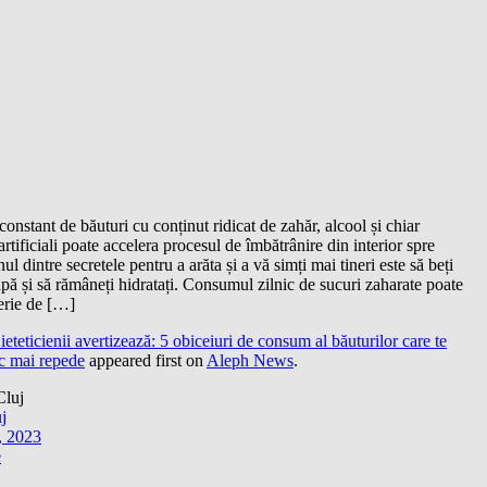
nstant de băuturi cu conținut ridicat de zahăr, alcool și chiar
 artificiali poate accelera procesul de îmbătrânire din interior spre
ul dintre secretele pentru a arăta și a vă simți mai tineri este să beți
apă și să rămâneți hidratați. Consumul zilnic de sucuri zaharate poate
erie de […]
ieteticienii avertizează: 5 obiceiuri de consum al băuturilor care te
c mai repede
appeared first on
Aleph News
.
uj
, 2023
e