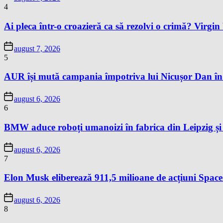
4
Ai pleca într-o croazieră ca să rezolvi o crimă? Virgi
august 7, 2026
5
AUR își mută campania împotriva lui Nicușor Dan în
august 6, 2026
6
BMW aduce roboți umanoizi în fabrica din Leipzig și p
august 6, 2026
7
Elon Musk eliberează 911,5 milioane de acțiuni Space
august 6, 2026
8