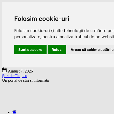
Folosim cookie-uri
Folosim cookie-uri și alte tehnologii de urmărire pe
personalizate, pentru a analiza traficul de pe website
Sunt de acord
Refuz
Vreau să schimb setările
Skip
August 7, 2026
to
Știri de Cluj .eu
the
Un portal de stiri si informatii
content