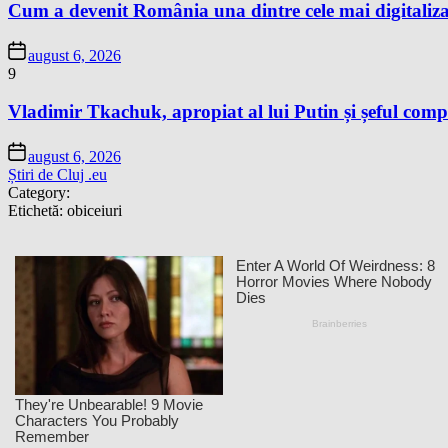
Cum a devenit România una dintre cele mai digitaliza
august 6, 2026
9
Vladimir Tkachuk, apropiat al lui Putin și șeful comp
august 6, 2026
Știri de Cluj .eu
Category:
Etichetă:
obiceiuri