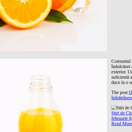
Consumul co
îndulcitori
exterior. Un
suficientă 
duce la o s
The post
D
îmbătrânes
Stiri de Cl
februarie 8
Read Mor