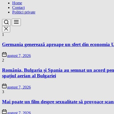
Home
Contact
Politici private
1
Germania generează aproape un sfert din economia Un
august 7, 2026
2
România, Bulgaria și Spania au semnat un acord pentr
spațiul aerian al Bulgariei
august 7, 2026
3
Mai poate un film despre sexualitate să provoace sc
august 7, 2026