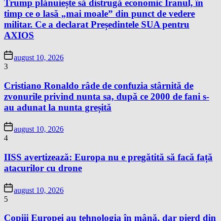
Trump plănuiește să distrugă economic Iranul, în
timp ce o lasă „mai moale” din punct de vedere
militar. Ce a declarat Președintele SUA pentru
AXIOS
august 10, 2026
3
Cristiano Ronaldo râde de confuzia stârnită de
zvonurile privind nunta sa, după ce 2000 de fani s-
au adunat la nunta greșită
august 10, 2026
4
IISS avertizează: Europa nu e pregătită să facă față
atacurilor cu drone
august 10, 2026
5
Copiii Europei au tehnologia în mână, dar pierd din