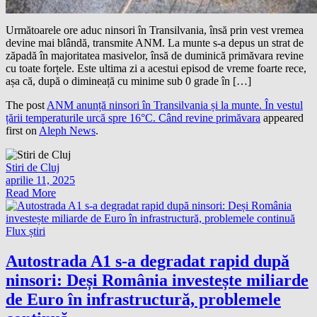
Următoarele ore aduc ninsori în Transilvania, însă prin vest vremea
devine mai blândă, transmite ANM. La munte s-a depus un strat de
zăpadă în majoritatea masivelor, însă de duminică primăvara revine
cu toate forțele. Este ultima zi a acestui episod de vreme foarte rece,
așa că, după o dimineață cu minime sub 0 grade în […]
The post
ANM anunță ninsori în Transilvania și la munte. În vestul
țării temperaturile urcă spre 16°C. Când revine primăvara
appeared
first on
Aleph News
.
Stiri de Cluj
aprilie 11, 2025
Read More
Flux știri
Autostrada A1 s-a degradat rapid după
ninsori: Deși România investește miliarde
de Euro în infrastructură, problemele