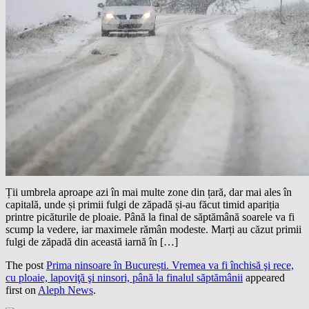
Ții umbrela aproape azi în mai multe zone din țară, dar mai ales în
capitală, unde și primii fulgi de zăpadă și-au făcut timid apariția
printre picăturile de ploaie. Până la final de săptămână soarele va fi
scump la vedere, iar maximele rămân modeste. Marți au căzut primii
fulgi de zăpadă din această iarnă în […]
The post
Prima ninsoare în București. Vremea va fi închisă şi rece,
cu ploaie, lapoviţă şi ninsori, până la finalul săptămânii
appeared
first on
Aleph News
.