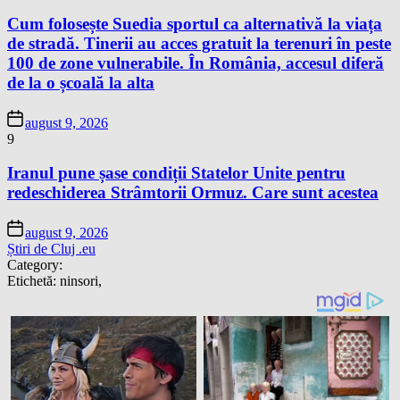
Cum folosește Suedia sportul ca alternativă la viața
de stradă. Tinerii au acces gratuit la terenuri în peste
100 de zone vulnerabile. În România, accesul diferă
de la o școală la alta
august 9, 2026
9
Iranul pune șase condiții Statelor Unite pentru
redeschiderea Strâmtorii Ormuz. Care sunt acestea
august 9, 2026
Știri de Cluj .eu
Category:
Etichetă:
ninsori,