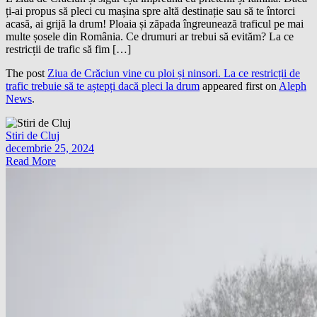
ți-ai propus să pleci cu mașina spre altă destinație sau să te întorci
acasă, ai grijă la drum! Ploaia și zăpada îngreunează traficul pe mai
multe șosele din România. Ce drumuri ar trebui să evităm? La ce
restricții de trafic să fim […]
The post
Ziua de Crăciun vine cu ploi și ninsori. La ce restricții de
trafic trebuie să te aștepți dacă pleci la drum
appeared first on
Aleph
News
.
Stiri de Cluj
decembrie 25, 2024
Read More