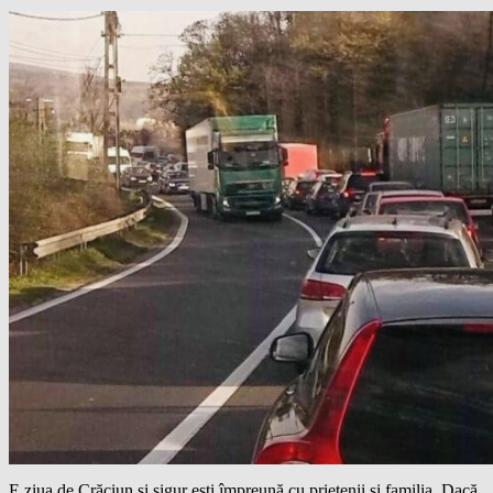
E ziua de Crăciun și sigur ești împreună cu prietenii și familia. Dacă