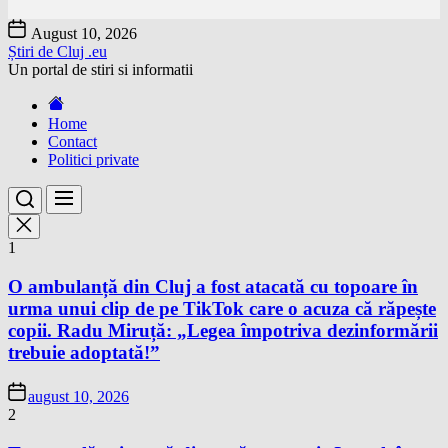
Skip
August 10, 2026
to
Știri de Cluj .eu
the
Un portal de stiri si informatii
content
Home
Contact
Politici private
1
O ambulanță din Cluj a fost atacată cu topoare în
urma unui clip de pe TikTok care o acuza că răpește
copii. Radu Miruță: „Legea împotriva dezinformării
trebuie adoptată!”
august 10, 2026
2