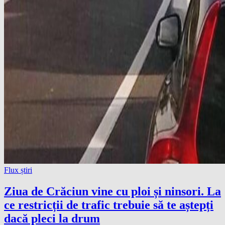
Flux știri
Ziua de Crăciun vine cu ploi și ninsori. La
ce restricții de trafic trebuie să te aștepți
dacă pleci la drum