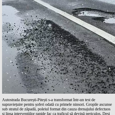
Autostrada București-Pitești s-a transformat într-un test de
supraviețuire pentru șoferi odată cu primele ninsori. Gropile ascunse
sub stratul de zăpadă, poleiul format din cauza drenajului defectuos
și lipsa intervențiilor rapide fac ca traficul să devină periculos. Deși