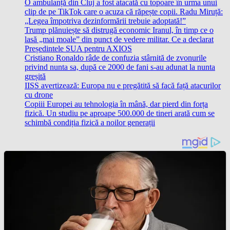
O ambulanță din Cluj a fost atacată cu topoare în urma unui
clip de pe TikTok care o acuza că răpește copii. Radu Miruță:
„Legea împotriva dezinformării trebuie adoptată!”
Trump plănuiește să distrugă economic Iranul, în timp ce o
lasă „mai moale” din punct de vedere militar. Ce a declarat
Președintele SUA pentru AXIOS
Cristiano Ronaldo râde de confuzia stârnită de zvonurile
privind nunta sa, după ce 2000 de fani s-au adunat la nunta
greșită
IISS avertizează: Europa nu e pregătită să facă față atacurilor
cu drone
Copiii Europei au tehnologia în mână, dar pierd din forța
fizică. Un studiu pe aproape 500.000 de tineri arată cum se
schimbă condiția fizică a noilor generații