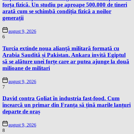
forța fizică. Un studiu pe aproape 500.000 de tineri
arată cum se schimbă condiția fizică a noilor
generații
august 9, 2026
6
Turcia extinde noua alianță militară formată cu
Arabia Saudită și Pakistan. Ankara invită Egiptul
să se alăture unei forțe care ar putea ajunge la două
milioane de militari
august 9, 2026
7
David contra Goliat în industria fast-food. Cum
încearcă un primar din Franța să țină marile lanțuri
departe de oraș
august 9, 2026
8