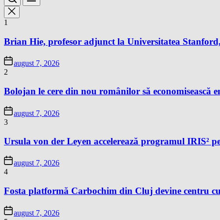
1
Brian Hie, profesor adjunct la Universitatea Stanford,
august 7, 2026
2
Bolojan le cere din nou românilor să economisească e
august 7, 2026
3
Ursula von der Leyen accelerează programul IRIS² pe
august 7, 2026
4
Fosta platformă Carbochim din Cluj devine centru cu
august 7, 2026