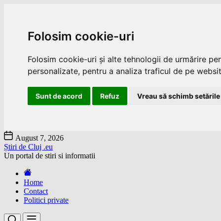
Folosim cookie-uri
Folosim cookie-uri și alte tehnologii de urmărire pe
personalizate, pentru a analiza traficul de pe website
Sunt de acord
Refuz
Vreau să schimb setările
Skip
August 7, 2026
to
Știri de Cluj .eu
the
Un portal de stiri si informatii
content
Home
Contact
Politici private