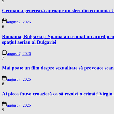
5
Germania generează aproape un sfert din economia Un
august 7, 2026
6
România, Bulgaria și Spania au semnat un acord pentr
spațiul aerian al Bulgariei
august 7, 2026
7
Mai poate un film despre sexualitate să provoace sc
august 7, 2026
8
Ai pleca într-o croazieră ca să rezolvi o crimă? Virgi
august 7, 2026
9