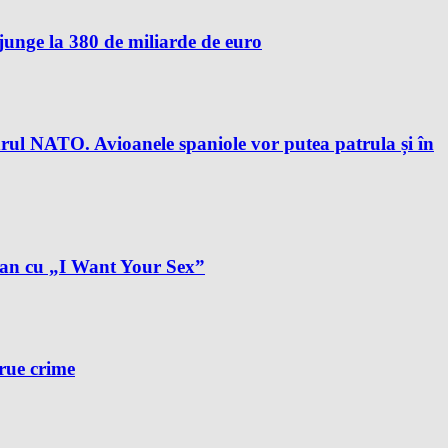
unge la 380 de miliarde de euro
drul NATO. Avioanele spaniole vor putea patrula și în
plan cu „I Want Your Sex”
true crime