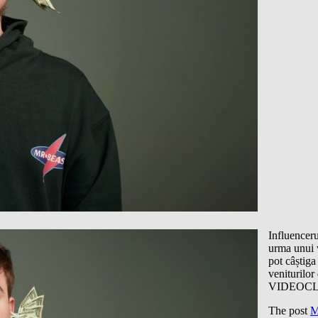
Influenceru
urma unui 
pot câștiga
veniturilo
VIDEOCL
The post
M