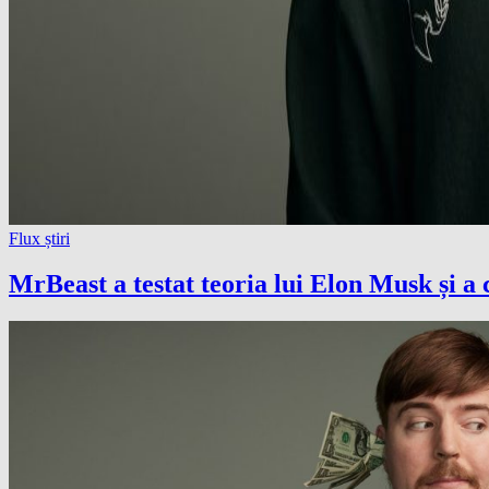
Flux știri
MrBeast a testat teoria lui Elon Musk și a 