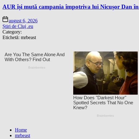
AUR își mută campania împotriva lui Nicușor Dan în
august 6, 2026
Știri de Cluj .eu
Category:
Etichetă:
mrbeast
Home
mrbeast