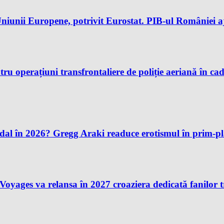
iunii Europene, potrivit Eurostat. PIB-ul României aj
u operațiuni transfrontaliere de poliție aeriană în ca
andal în 2026? Gregg Araki readuce erotismul în prim-
n Voyages va relansa în 2027 croaziera dedicată fanilor 