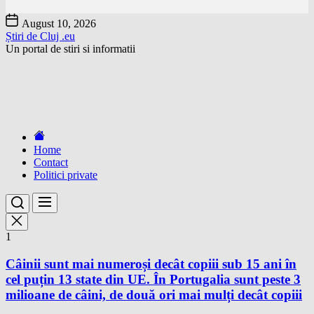
Skip
August 10, 2026
to
Știri de Cluj .eu
the
Un portal de stiri si informatii
content
Home
Contact
Politici private
1
Câinii sunt mai numeroși decât copiii sub 15 ani în
cel puțin 13 state din UE. În Portugalia sunt peste 3
milioane de câini, de două ori mai mulți decât copiii