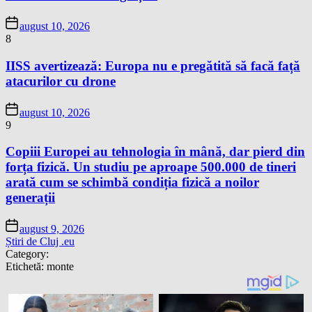
august 10, 2026
8
IISS avertizează: Europa nu e pregătită să facă față
atacurilor cu drone
august 10, 2026
9
Copiii Europei au tehnologia în mână, dar pierd din
forța fizică. Un studiu pe aproape 500.000 de tineri
arată cum se schimbă condiția fizică a noilor
generații
august 9, 2026
Știri de Cluj .eu
Category:
Etichetă:
monte