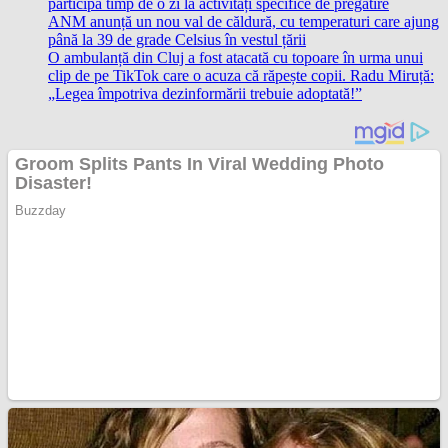
participă timp de o zi la activități specifice de pregătire
ANM anunță un nou val de căldură, cu temperaturi care ajung
până la 39 de grade Celsius în vestul țării
O ambulanță din Cluj a fost atacată cu topoare în urma unui
clip de pe TikTok care o acuza că răpește copii. Radu Miruță:
„Legea împotriva dezinformării trebuie adoptată!”