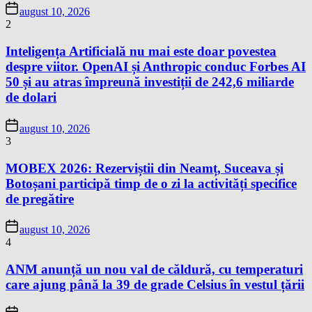
august 10, 2026
2
Inteligența Artificială nu mai este doar povestea
despre viitor. OpenAI și Anthropic conduc Forbes AI
50 și au atras împreună investiții de 242,6 miliarde
de dolari
august 10, 2026
3
MOBEX 2026: Rezerviștii din Neamț, Suceava și
Botoșani participă timp de o zi la activități specifice
de pregătire
august 10, 2026
4
ANM anunță un nou val de căldură, cu temperaturi
care ajung până la 39 de grade Celsius în vestul țării