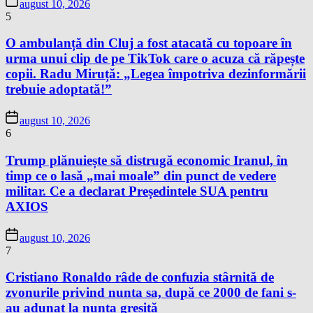
august 10, 2026
5
O ambulanță din Cluj a fost atacată cu topoare în
urma unui clip de pe TikTok care o acuza că răpește
copii. Radu Miruță: „Legea împotriva dezinformării
trebuie adoptată!”
august 10, 2026
6
Trump plănuiește să distrugă economic Iranul, în
timp ce o lasă „mai moale” din punct de vedere
militar. Ce a declarat Președintele SUA pentru
AXIOS
august 10, 2026
7
Cristiano Ronaldo râde de confuzia stârnită de
zvonurile privind nunta sa, după ce 2000 de fani s-
au adunat la nunta greșită