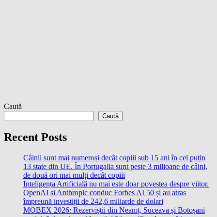
Caută
Caută
Recent Posts
Câinii sunt mai numeroși decât copiii sub 15 ani în cel puțin
13 state din UE. În Portugalia sunt peste 3 milioane de câini,
de două ori mai mulți decât copiii
Inteligența Artificială nu mai este doar povestea despre viitor.
OpenAI și Anthropic conduc Forbes AI 50 și au atras
împreună investiții de 242,6 miliarde de dolari
MOBEX 2026: Rezerviștii din Neamț, Suceava și Botoșani