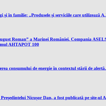
gi și în familie: „Produsele și serviciile care utilizează 
al August Roman” a Marinei României. Compania ASELS
istemul AHTAPOT 100
rea consumului de energie în contextul stării de aler
reședintelui Nicușor Dan, a fost publicată pe site-ul A