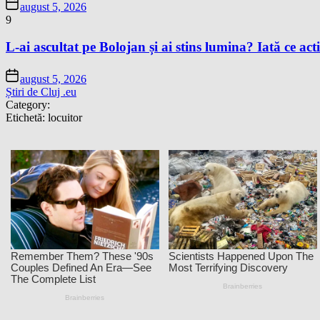
august 5, 2026
9
L-ai ascultat pe Bolojan și ai stins lumina? Iată ce acti
august 5, 2026
Știri de Cluj .eu
Category:
Etichetă:
locuitor