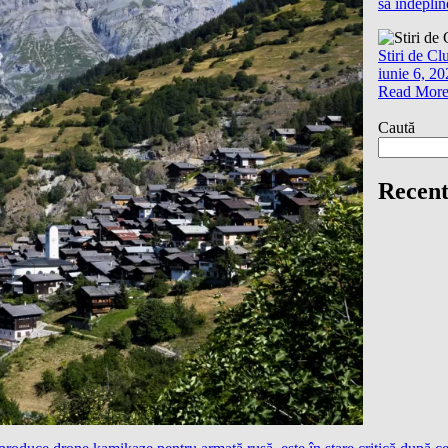
să îndeplin
Stiri de Cl
iunie 6, 2
Read Mor
Caută
Recent