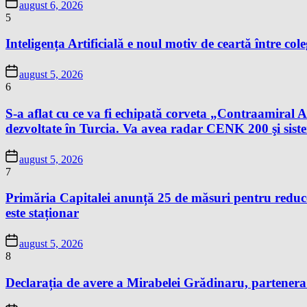
august 6, 2026
5
Inteligența Artificială e noul motiv de ceartă între cole
august 5, 2026
6
S-a aflat cu ce va fi echipată corveta „Contraamir
dezvoltate în Turcia. Va avea radar CENK 200 şi s
august 5, 2026
7
Primăria Capitalei anunță 25 de măsuri pentru reduce
este staționar
august 5, 2026
8
Declarația de avere a Mirabelei Grădinaru, partenera P