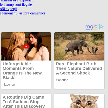
e mașina sa a explodat
de Trump sunt ilegale
ndă experții
 are fenomenul asupra oamenilor