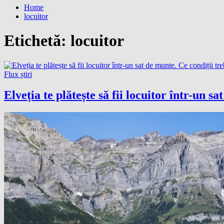
Home
locuitor
Etichetă:
locuitor
Flux știri
Elveția te plătește să fii locuitor într-un s