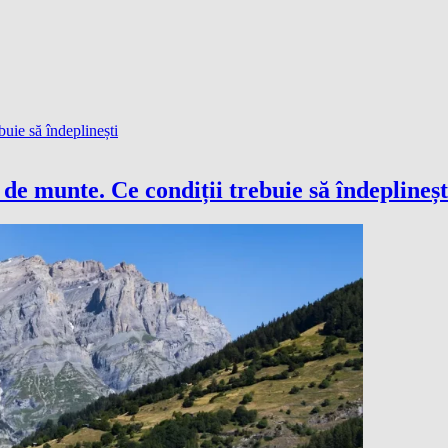
at de munte. Ce condiții trebuie să îndeplineșt