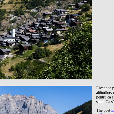
Elveția te 
altitudine, 
pentru că ș
satul. Ca s
The post
E