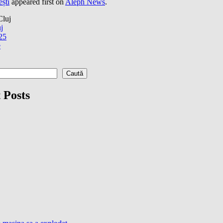
ești
appeared first on
Aleph News
.
uj
025
e
Caută
 Posts