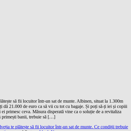
plătește să fii locuitor într-un sat de munte. Albinen, situat la 1.300m
îți dă 21.000 de euro ca să vii cu tot cu bagaje. Și poți să-ți iei și copiii
i ei primesc ceva. Măsura disperată vine ca o soluție de a revitaliza
ă primești banii, trebuie să […]
lveția te plătește să fii locuitor într-un sat de munte. Ce condiții trebuie