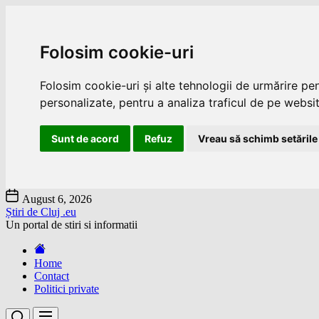
Folosim cookie-uri
Folosim cookie-uri și alte tehnologii de urmărire pe
personalizate, pentru a analiza traficul de pe website
Sunt de acord
Refuz
Vreau să schimb setările
Skip
August 6, 2026
to
Știri de Cluj .eu
the
Un portal de stiri si informatii
content
Home
Contact
Politici private