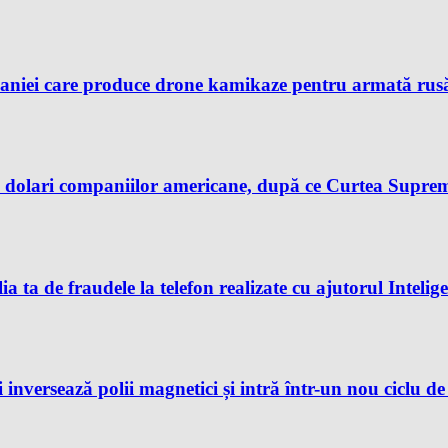
aniei care produce drone kamikaze pentru armată rusă, 
dolari companiilor americane, după ce Curtea Supremă 
ia ta de fraudele la telefon realizate cu ajutorul Intelig
 inversează polii magnetici și intră într-un nou ciclu d