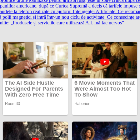
 produce drone kamikaze pentru armată rusă, este în stare critică după c
aniilor americane, după ce Curtea Supremă a decis că tarifele impuse 
audele la telefon realizate cu ajutorul Inteligenței Artificiale. Ce recoma
ă polii magnetici și intră într-un nou ciclu de activitate. Ce consecințe
amilie: „Produsele și serviciile care utilizează A.I. mă fac nervos”