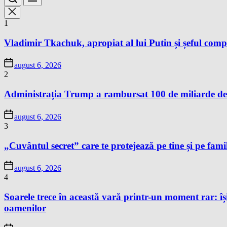
1
Vladimir Tkachuk, apropiat al lui Putin și șeful comp
august 6, 2026
2
Administrația Trump a rambursat 100 de miliarde de 
august 6, 2026
3
„Cuvântul secret” care te protejează pe tine și pe famil
august 6, 2026
4
Soarele trece în această vară printr-un moment rar: își
oamenilor