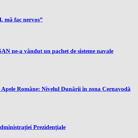
A.I. mă fac nervos”
AN ne-a vândut un pachet de sisteme navale
tă. Apele Române: Nivelul Dunării în zona Cernavodă
dministrației Prezidențiale