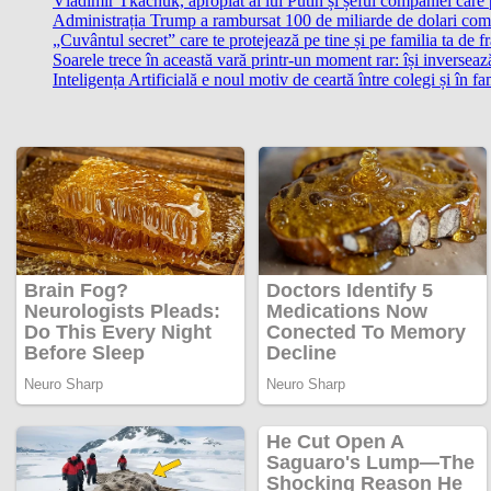
Vladimir Tkachuk, apropiat al lui Putin și șeful companiei care
Administrația Trump a rambursat 100 de miliarde de dolari comp
„Cuvântul secret” care te protejează pe tine și pe familia ta de fr
Soarele trece în această vară printr-un moment rar: își inverseaz
Inteligența Artificială e noul motiv de ceartă între colegi și în f