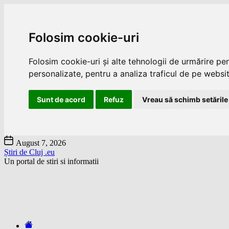
Folosim cookie-uri
Folosim cookie-uri și alte tehnologii de urmărire pe
personalizate, pentru a analiza traficul de pe website
Sunt de acord
Refuz
Vreau să schimb setările
Skip
August 7, 2026
to
Știri de Cluj .eu
the
Un portal de stiri si informatii
content