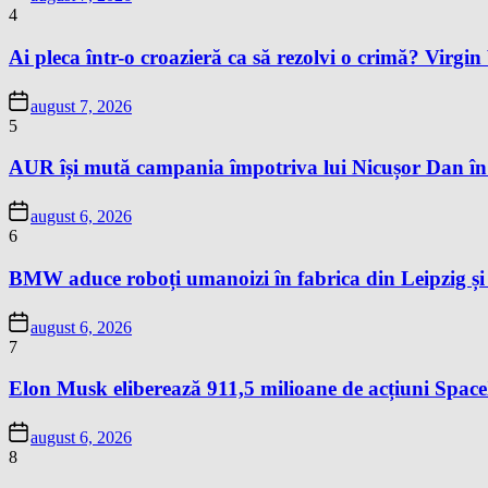
4
Ai pleca într-o croazieră ca să rezolvi o crimă? Virgi
august 7, 2026
5
AUR își mută campania împotriva lui Nicușor Dan în
august 6, 2026
6
BMW aduce roboți umanoizi în fabrica din Leipzig și p
august 6, 2026
7
Elon Musk eliberează 911,5 milioane de acțiuni Space
august 6, 2026
8