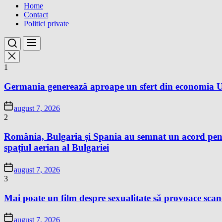
Home
Contact
Politici private
1
Germania generează aproape un sfert din economia Un
august 7, 2026
2
România, Bulgaria și Spania au semnat un acord pentr
spațiul aerian al Bulgariei
august 7, 2026
3
Mai poate un film despre sexualitate să provoace sc
august 7, 2026