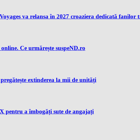
n Voyages va relansa în 2027 croaziera dedicată fanilor 
 online. Ce urmărește suspeND.ro
regătește extinderea la mii de unități
X pentru a îmbogăți sute de angajați