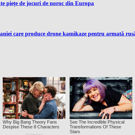
te piețe de jocuri de noroc din Europa
aniei care produce drone kamikaze pentru armată rusă, 