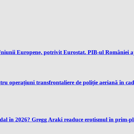
iunii Europene, potrivit Eurostat. PIB-ul României aj
u operațiuni transfrontaliere de poliție aeriană în ca
andal în 2026? Gregg Araki readuce erotismul în prim-