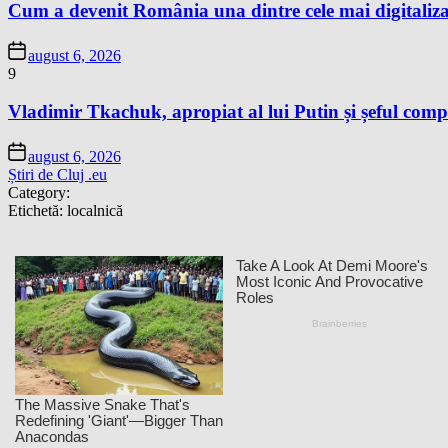
Cum a devenit România una dintre cele mai digitaliza
august 6, 2026
9
Vladimir Tkachuk, apropiat al lui Putin și șeful comp
august 6, 2026
Știri de Cluj .eu
Category:
Etichetă:
localnică