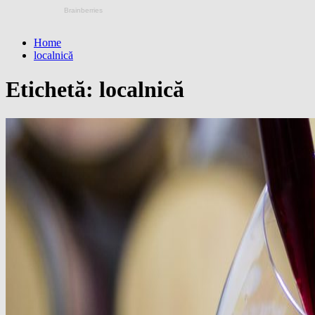
Home
localnică
Etichetă:
localnică