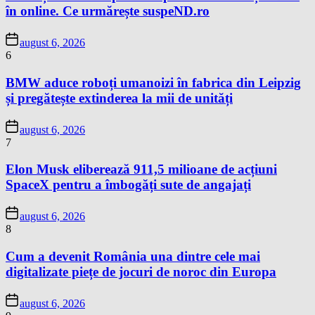
în online. Ce urmărește suspeND.ro
august 6, 2026
6
BMW aduce roboți umanoizi în fabrica din Leipzig
și pregătește extinderea la mii de unități
august 6, 2026
7
Elon Musk eliberează 911,5 milioane de acțiuni
SpaceX pentru a îmbogăți sute de angajați
august 6, 2026
8
Cum a devenit România una dintre cele mai
digitalizate piețe de jocuri de noroc din Europa
august 6, 2026