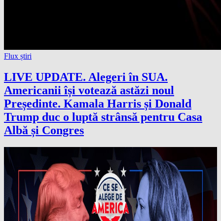
Flux știri
LIVE UPDATE. Alegeri în SUA.
Americanii își votează astăzi noul
Președinte. Kamala Harris și Donald
Trump duc o luptă strânsă pentru Casa
Albă și Congres