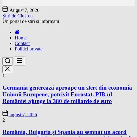
Skip
August 7, 2026
to
Știri de Cluj .eu
the
Un portal de stiri si informatii
content
Home
Contact
Politici private
1
Germania generează aproape un sfert din economia
Uniunii Europene, potrivit Eurostat. PIB-ul
României ajunge la 380 de miliarde de euro
august 7, 2026
2
România, Bulgaria și Spania au semnat un acord