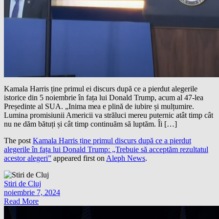
Kamala Harris ține primul ei discurs după ce a pierdut alegerile
istorice din 5 noiembrie în fața lui Donald Trump, acum al 47-lea
Președinte al SUA. „Inima mea e plină de iubire și mulțumire.
Lumina promisiunii Americii va străluci mereu puternic atât timp cât
nu ne dăm bătuți și cât timp continuăm să luptăm. Îi […]
The post
Kamala Harris ține primul discurs după ce a pierdut
alegerile în fața lui Donald Trump: „Trebuie să acceptăm rezultatul
acestor alegeri”
appeared first on
Aleph News
.
Stiri de Cluj
noiembrie 7, 2024
Read More