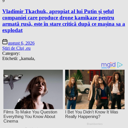
9
Vladimir Tkachuk, apropiat al lui Putin și șeful
companiei care produce drone kamikaze pentru
armată rusă, este în stare critică după ce mașina sa a
explodat
august 6, 2026
Știri de Cluj .eu
Category:
Etichetă:
„kamala,