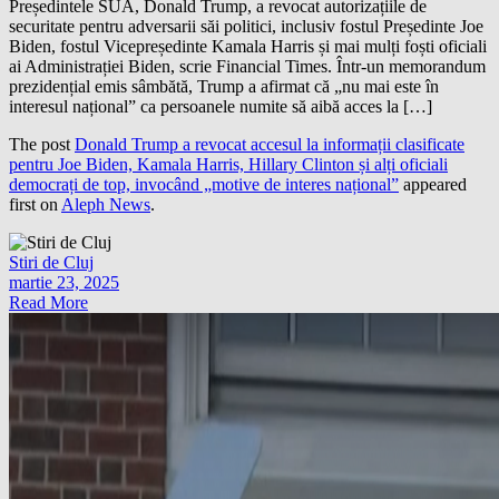
Președintele SUA, Donald Trump, a revocat autorizațiile de
securitate pentru adversarii săi politici, inclusiv fostul Președinte Joe
Biden, fostul Vicepreședinte Kamala Harris și mai mulți foști oficiali
ai Administrației Biden, scrie Financial Times. Într-un memorandum
prezidențial emis sâmbătă, Trump a afirmat că „nu mai este în
interesul național” ca persoanele numite să aibă acces la […]
The post
Donald Trump a revocat accesul la informații clasificate
pentru Joe Biden, Kamala Harris, Hillary Clinton și alți oficiali
democrați de top, invocând „motive de interes național”
appeared
first on
Aleph News
.
Stiri de Cluj
martie 23, 2025
Read More