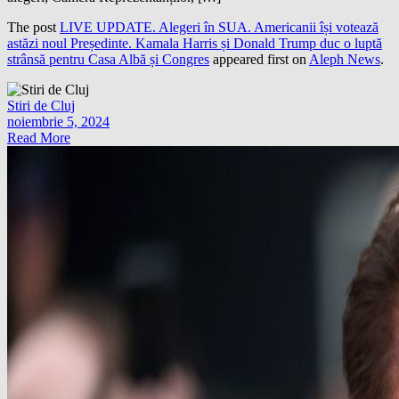
The post
LIVE UPDATE. Alegeri în SUA. Americanii își votează
astăzi noul Președinte. Kamala Harris și Donald Trump duc o luptă
strânsă pentru Casa Albă și Congres
appeared first on
Aleph News
.
Stiri de Cluj
noiembrie 5, 2024
Read More