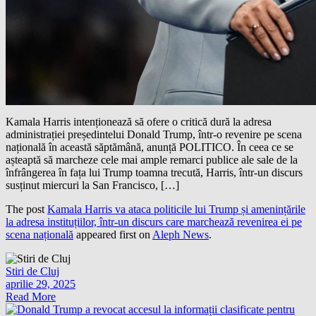
Kamala Harris intenționează să ofere o critică dură la adresa
administrației președintelui Donald Trump, într-o revenire pe scena
națională în această săptămână, anunță POLITICO. În ceea ce se
așteaptă să marcheze cele mai ample remarci publice ale sale de la
înfrângerea în fața lui Trump toamna trecută, Harris, într-un discurs
susținut miercuri la San Francisco, […]
The post
Kamala Harris va ataca politicile lui Trump și amenințările
la adresa instituțiilor, într-un discurs care marchează revenirea ei pe
scena națională
appeared first on
Aleph News
.
Stiri de Cluj
aprilie 29, 2025
Read More