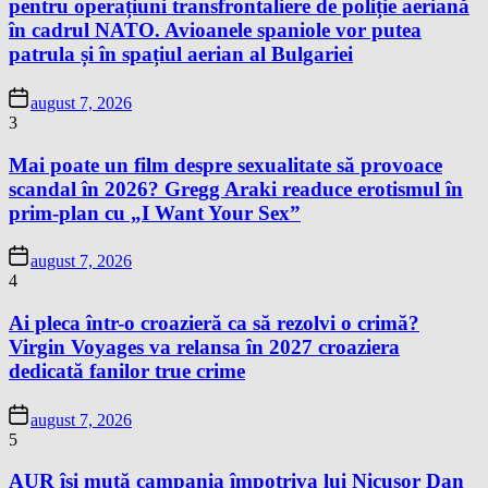
pentru operațiuni transfrontaliere de poliție aeriană
în cadrul NATO. Avioanele spaniole vor putea
patrula și în spațiul aerian al Bulgariei
august 7, 2026
3
Mai poate un film despre sexualitate să provoace
scandal în 2026? Gregg Araki readuce erotismul în
prim-plan cu „I Want Your Sex”
august 7, 2026
4
Ai pleca într-o croazieră ca să rezolvi o crimă?
Virgin Voyages va relansa în 2027 croaziera
dedicată fanilor true crime
august 7, 2026
5
AUR își mută campania împotriva lui Nicușor Dan