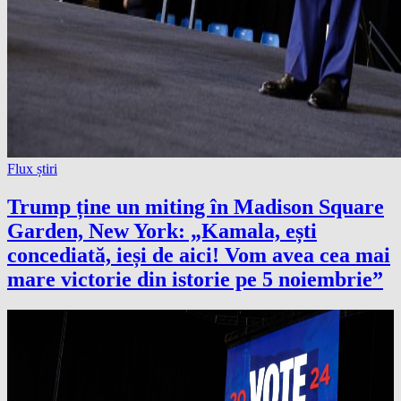
Flux știri
Trump ține un miting în Madison Square
Garden, New York: „Kamala, ești
concediată, ieși de aici! Vom avea cea mai
mare victorie din istorie pe 5 noiembrie”