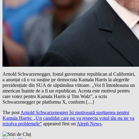
Arnold Schwarzenegger, fostul guvernator republican al Californiei,
a anunțat că o va susține pe democrata Kamala Harris la alegerile
prezidențiale din SUA de săptămâna viitoare. „Voi fi întotdeauna un
american înainte de a fi un republican. Acesta este motivul pentru
care votez pentru Kamala Harris și Tim Walz”, a scris
Schwarzenegger pe platforma X, conform […]
The post
Arnold Schwarzenegger își motivează susținerea pentru
Kamala Harris: „Un candidat care nu va respecta votul tău nu ne va
rezolva problemele”
appeared first on
Aleph News
.