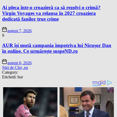
Ai pleca într-o croazieră ca să rezolvi o crimă?
Virgin Voyages va relansa în 2027 croaziera
dedicată fanilor true crime
august 7, 2026
9
AUR își mută campania împotriva lui Nicușor Dan
în online. Ce urmărește suspeND.ro
august 6, 2026
Știri de Cluj .eu
Category:
Etichetă:
hur