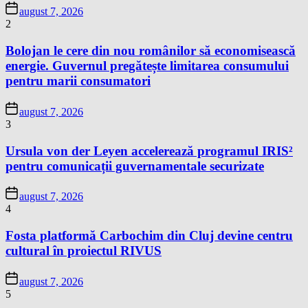
august 7, 2026
2
Bolojan le cere din nou românilor să economisească
energie. Guvernul pregătește limitarea consumului
pentru marii consumatori
august 7, 2026
3
Ursula von der Leyen accelerează programul IRIS²
pentru comunicații guvernamentale securizate
august 7, 2026
4
Fosta platformă Carbochim din Cluj devine centru
cultural în proiectul RIVUS
august 7, 2026
5