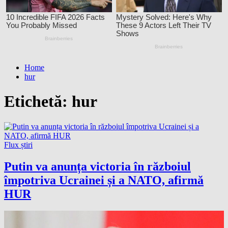
Home
hur
Etichetă:
hur
Flux știri
Putin va anunța victoria în războiul
împotriva Ucrainei și a NATO, afirmă
HUR