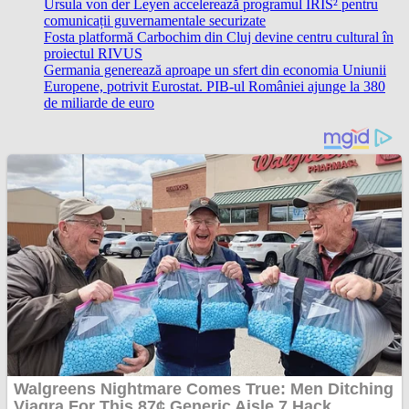
Ursula von der Leyen accelerează programul IRIS² pentru
comunicații guvernamentale securizate
Fosta platformă Carbochim din Cluj devine centru cultural în
proiectul RIVUS
Germania generează aproape un sfert din economia Uniunii
Europene, potrivit Eurostat. PIB-ul României ajunge la 380
de miliarde de euro