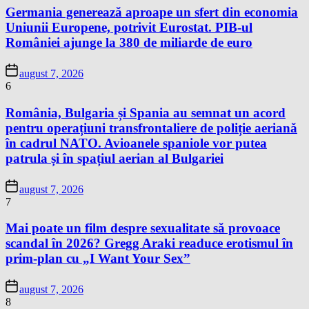
Germania generează aproape un sfert din economia
Uniunii Europene, potrivit Eurostat. PIB-ul
României ajunge la 380 de miliarde de euro
august 7, 2026
6
România, Bulgaria și Spania au semnat un acord
pentru operațiuni transfrontaliere de poliție aeriană
în cadrul NATO. Avioanele spaniole vor putea
patrula și în spațiul aerian al Bulgariei
august 7, 2026
7
Mai poate un film despre sexualitate să provoace
scandal în 2026? Gregg Araki readuce erotismul în
prim-plan cu „I Want Your Sex”
august 7, 2026
8