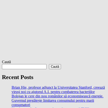
Caută
Caută
Recent Posts
Brian Hie, profesor adjunct la Universitatea Stanford, creează
viruși noi cu ajutorul A.I. pentru combaterea bacteriilor
Bolojan le cere din nou românilor să economisească energie.
Guvernul pregătește limitarea consumului pentru marii
consumatori