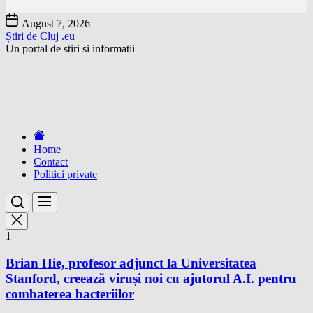
Skip
August 7, 2026
to
Știri de Cluj .eu
the
Un portal de stiri si informatii
content
Home
Contact
Politici private
1
Brian Hie, profesor adjunct la Universitatea
Stanford, creează viruși noi cu ajutorul A.I. pentru
combaterea bacteriilor