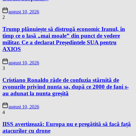
august 10, 2026
2
Trump plănuiește să distrugă economic Iranul, în
timp ce o lasă „mai moale” din punct de vedere
militar. Ce a declarat Președintele SUA pentru
AXIOS
august 10, 2026
3
Cristiano Ronaldo râde de confuzia stârnită de
zvonurile privind nunta sa, după ce 2000 de fani s-
au adunat la nunta greșită
august 10, 2026
4
IISS avertizează: Europa nu e pregătită să facă față
atacurilor cu drone