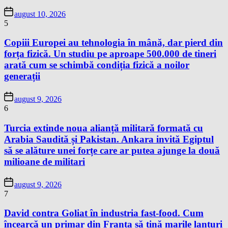
august 10, 2026
5
Copiii Europei au tehnologia în mână, dar pierd din
forța fizică. Un studiu pe aproape 500.000 de tineri
arată cum se schimbă condiția fizică a noilor
generații
august 9, 2026
6
Turcia extinde noua alianță militară formată cu
Arabia Saudită și Pakistan. Ankara invită Egiptul
să se alăture unei forțe care ar putea ajunge la două
milioane de militari
august 9, 2026
7
David contra Goliat în industria fast-food. Cum
încearcă un primar din Franța să țină marile lanțuri