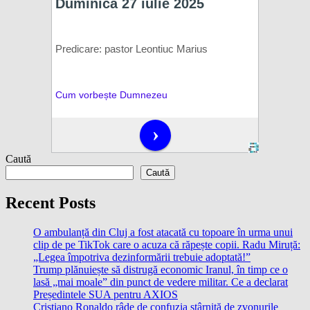
Caută
Caută
Recent Posts
O ambulanță din Cluj a fost atacată cu topoare în urma unui
clip de pe TikTok care o acuza că răpește copii. Radu Miruță:
„Legea împotriva dezinformării trebuie adoptată!”
Trump plănuiește să distrugă economic Iranul, în timp ce o
lasă „mai moale” din punct de vedere militar. Ce a declarat
Președintele SUA pentru AXIOS
Cristiano Ronaldo râde de confuzia stârnită de zvonurile