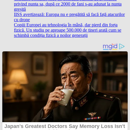
privind nunta sa, după ce 2000 de fani s-au adunat la nunta
greșită
IISS avertizează: Europa nu e pregătită să facă față atacurilor
cu drone
Copiii Europei au tehnologia în mână, dar pierd din forța
fizică. Un studiu pe aproape 500.000 de tineri arată cum se
schimbă condiția fizică a noilor generații