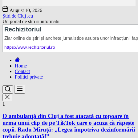
Skip
August 10, 2026
to
Știri de Cluj .eu
the
Un portal de stiri si informatii
content
Home
Contact
Politici private
1
O ambulanță din Cluj a fost atacată cu topoare în
urma unui clip de pe TikTok care o acuza că răpește
copii. Radu Miruță: „Legea împotriva dezinformării
trebuie adoptată!”