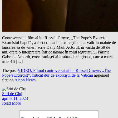
Controversatul film al lui Russell Crowe, „The Pope’s Exorcist
Exorcistul Papei” , a fost criticat de exorciștii de la Vatican înainte de
lansarea sa de vineri, scrie Daily Mail. Actorul, în vârstă de 59 de
ani, oferă o interpretare înfricoșătoare în rolul regretatului Părinte
Gabriele Amorth, exorcistul-șef al instituției religioase, care a murit
în 2016 […]
The post
VIDEO. Filmul controversat al lui Russell Crowe, „The
Pope’s Exorcist”, criticat dur de exorciștii de la Vatican
appeared
first on
Aleph News
.
Stiri de Cluj
aprilie 11, 2023
Read More