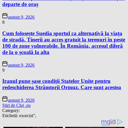
departe de oraș
august 9, 2026
8
Cum folosește Suedia sportul ca alternativă la viața
de stradă. Tinerii au acces gratuit la terenuri în peste
100 de zone vulnerabile. În România, accesul diferă
de la o școală la alta
august 9, 2026
9
Iranul pune șase condiții Statelor Unite pentru
redeschiderea Strâmtorii Ormuz. Care sunt acestea
august 9, 2026
Știri de Cluj .eu
Category:
Etichetă:
exorcist”,