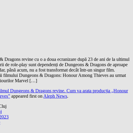
 Dragons revine cu o a doua ecranizare după 23 de ani de la ultimul
torii de role-play sunt dependenți de Dungeons & Dragons de aproape
dar, până acum, nu a fost transformat decât într-un singur film.
ii filmului Dungeons & Dragons: Honour Among Thieves au urmat
diourilor Marvel […]
ilmul Dungeons & Dragons revine. Cum va arata producția „Honour
eves”
appeared first on
Aleph News
.
uj
 2023
e