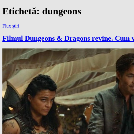
Etichetă:
dungeons
Flux știri
Filmul Dungeons & Dragons revine. Cum 