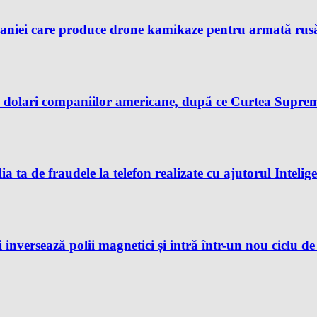
aniei care produce drone kamikaze pentru armată rusă, 
dolari companiilor americane, după ce Curtea Supremă 
ia ta de fraudele la telefon realizate cu ajutorul Intelig
 inversează polii magnetici și intră într-un nou ciclu d