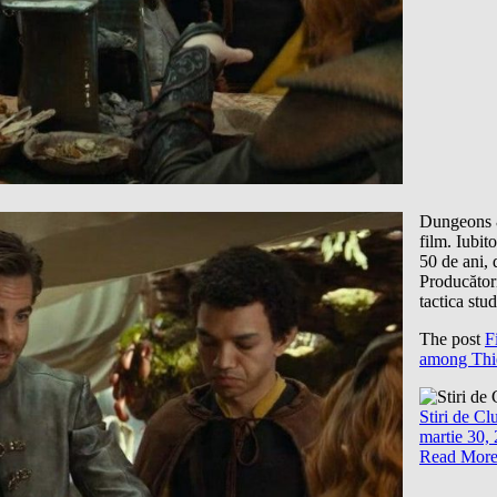
Dungeons &
film. Iubi
50 de ani, 
Producător
tactica stu
The post
F
among Thi
Stiri de Cl
martie 30,
Read Mor