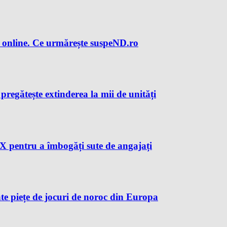
 online. Ce urmărește suspeND.ro
regătește extinderea la mii de unități
X pentru a îmbogăți sute de angajați
te piețe de jocuri de noroc din Europa