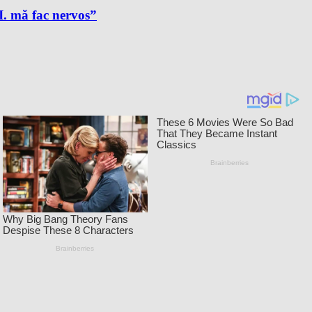
A.I. mă fac nervos”