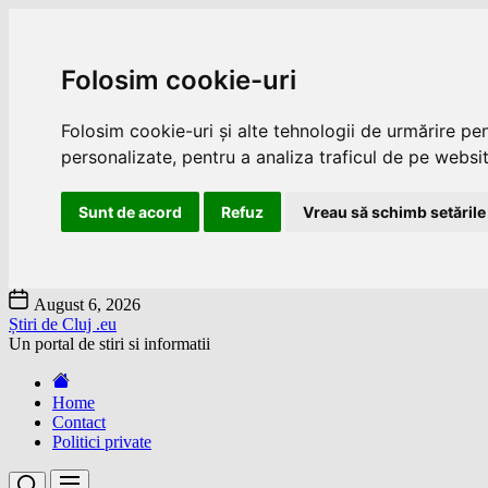
Folosim cookie-uri
Folosim cookie-uri și alte tehnologii de urmărire pe
personalizate, pentru a analiza traficul de pe website
Sunt de acord
Refuz
Vreau să schimb setările
Skip
August 6, 2026
to
Știri de Cluj .eu
the
Un portal de stiri si informatii
content
Home
Contact
Politici private