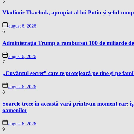
5
Vladimir Tkachuk, apropiat al lui Putin și șeful comp
august 6, 2026
6
Administrația Trump a rambursat 100 de miliarde de 
august 6, 2026
7
„Cuvântul secret” care te protejează pe tine și pe famil
august 6, 2026
8
Soarele trece în această vară printr-un moment rar: își
oamenilor
august 6, 2026
9