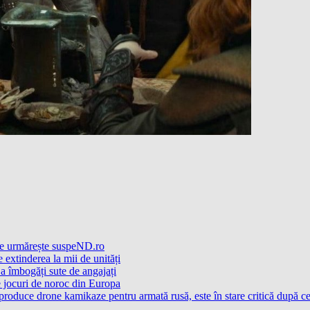
Ce urmărește suspeND.ro
extinderea la mii de unități
a îmbogăți sute de angajați
e jocuri de noroc din Europa
 produce drone kamikaze pentru armată rusă, este în stare critică după c