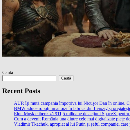
Caută
Caută
Recent Posts
AUR își mută campania împotriva lui Nicușor Dan în online. 
BMW aduce roboți umanoizi în fabrica din Leipzig și pregătește 
Elon Musk eliberează 911,5 milioane de acțiuni SpaceX pentru 
Cum a devenit România una dintre cele mai digitalizate piețe d
Vladimir Tkachuk, apropiat al lui Putin și șeful companiei care