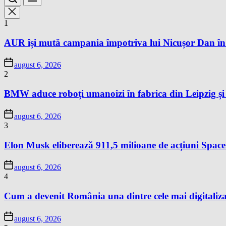
1
AUR își mută campania împotriva lui Nicușor Dan în
august 6, 2026
2
BMW aduce roboți umanoizi în fabrica din Leipzig și p
august 6, 2026
3
Elon Musk eliberează 911,5 milioane de acțiuni Space
august 6, 2026
4
Cum a devenit România una dintre cele mai digitaliza
august 6, 2026