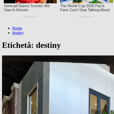
Home
destiny
Etichetă:
destiny