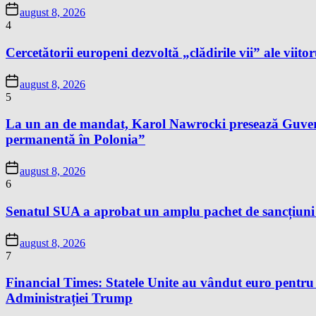
august 8, 2026
4
Cercetătorii europeni dezvoltă „clădirile vii” ale viitor
august 8, 2026
5
La un an de mandat, Karol Nawrocki presează Guvernu
permanentă în Polonia”
august 8, 2026
6
Senatul SUA a aprobat un amplu pachet de sancțiuni îm
august 8, 2026
7
Financial Times: Statele Unite au vândut euro pentru
Administrației Trump