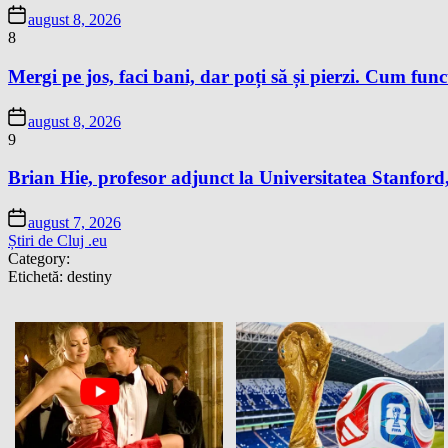
august 8, 2026
8
Mergi pe jos, faci bani, dar poți să și pierzi. Cum fun
august 8, 2026
9
Brian Hie, profesor adjunct la Universitatea Stanford,
august 7, 2026
Știri de Cluj .eu
Category:
Etichetă:
destiny