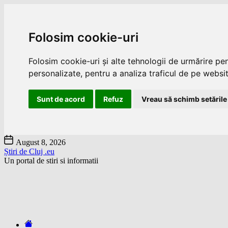
Folosim cookie-uri
Folosim cookie-uri și alte tehnologii de urmărire pe
personalizate, pentru a analiza traficul de pe website
Sunt de acord
Refuz
Vreau să schimb setările
Skip
August 8, 2026
to
Știri de Cluj .eu
the
Un portal de stiri si informatii
content