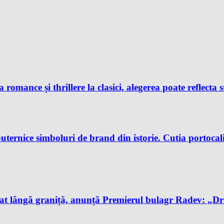
 romance și thrillere la clasici, alegerea poate reflecta s
uternice simboluri de brand din istorie. Cutia portocali
t lângă graniță, anunță Premierul bulagr Radev: „Drona