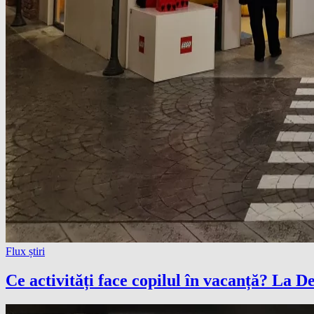
Flux știri
Ce activități face copilul în vacanță? La 