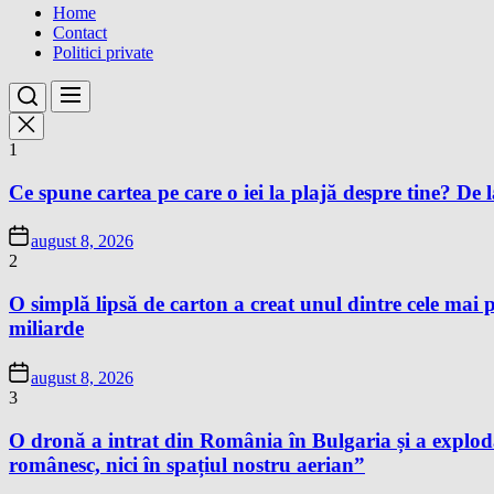
Home
Contact
Politici private
1
Ce spune cartea pe care o iei la plajă despre tine? De la
august 8, 2026
2
O simplă lipsă de carton a creat unul dintre cele mai p
miliarde
august 8, 2026
3
O dronă a intrat din România în Bulgaria și a exploda
românesc, nici în spațiul nostru aerian”