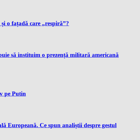
i și o fațadă care „respiră”?
ie să instituim o prezență militară americană
iv pe Putin
lă Europeană. Ce spun analiștii despre gestul