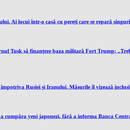
ului. Ai locui într-o casă cu pereți care se repară singur
l Tusk să finanțeze baza militară Fort Trump: „Trebu
potriva Rusiei și Iranului. Măsurile îl vizează inclus
 a cumpăra yeni japonezi, fără a informa Banca Centra