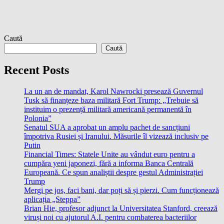
Caută
Caută
Recent Posts
La un an de mandat, Karol Nawrocki presează Guvernul
Tusk să finanțeze baza militară Fort Trump: „Trebuie să
instituim o prezență militară americană permanentă în
Polonia”
Senatul SUA a aprobat un amplu pachet de sancțiuni
împotriva Rusiei și Iranului. Măsurile îl vizează inclusiv pe
Putin
Financial Times: Statele Unite au vândut euro pentru a
cumpăra yeni japonezi, fără a informa Banca Centrală
Europeană. Ce spun analiștii despre gestul Administrației
Trump
Mergi pe jos, faci bani, dar poți să și pierzi. Cum funcționează
aplicația „Steppa”
Brian Hie, profesor adjunct la Universitatea Stanford, creează
viruși noi cu ajutorul A.I. pentru combaterea bacteriilor