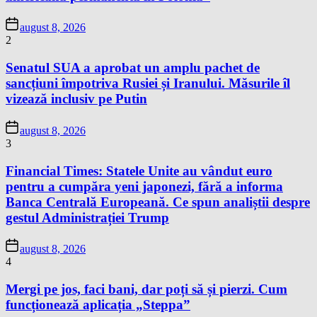
august 8, 2026
2
Senatul SUA a aprobat un amplu pachet de
sancțiuni împotriva Rusiei și Iranului. Măsurile îl
vizează inclusiv pe Putin
august 8, 2026
3
Financial Times: Statele Unite au vândut euro
pentru a cumpăra yeni japonezi, fără a informa
Banca Centrală Europeană. Ce spun analiștii despre
gestul Administrației Trump
august 8, 2026
4
Mergi pe jos, faci bani, dar poți să și pierzi. Cum
funcționează aplicația „Steppa”