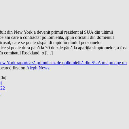
dult din New York a devenit primul rezident al SUA din ultimii
e ani care a contractat poliomielita, spun oficialii din domeniul
Virusul, care se poate răspândi rapid în rândul persoanelor
ce și poate dura până la 30 de zile până la apariția simptomelor, a fost
 în comitatul Rockland, o […]
ew York raportează primul caz de poliomielită din SUA în aproape un
eared first on
Aleph News
.
uj
022
e