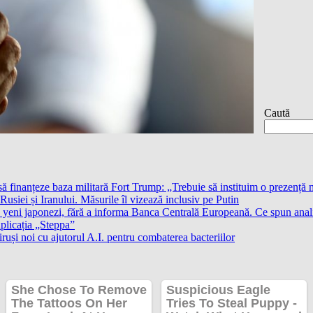
Caută
finanțeze baza militară Fort Trump: „Trebuie să instituim o prezență 
siei și Iranului. Măsurile îl vizează inclusiv pe Putin
 yeni japonezi, fără a informa Banca Centrală Europeană. Ce spun anali
aplicația „Steppa”
ruși noi cu ajutorul A.I. pentru combaterea bacteriilor