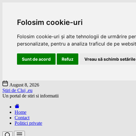
Folosim cookie-uri
Folosim cookie-uri și alte tehnologii de urmărire pe
personalizate, pentru a analiza traficul de pe website
Sunt de acord
Refuz
Vreau să schimb setările
Skip
August 8, 2026
to
Știri de Cluj .eu
the
Un portal de stiri si informatii
content
Home
Contact
Politici private