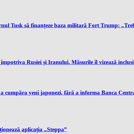
l Tusk să finanțeze baza militară Fort Trump: „Trebu
potriva Rusiei și Iranului. Măsurile îl vizează inclus
 a cumpăra yeni japonezi, fără a informa Banca Centra
cționează aplicația „Steppa”