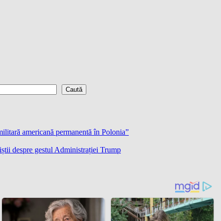
Caută
militară americană permanentă în Polonia”
știi despre gestul Administrației Trump