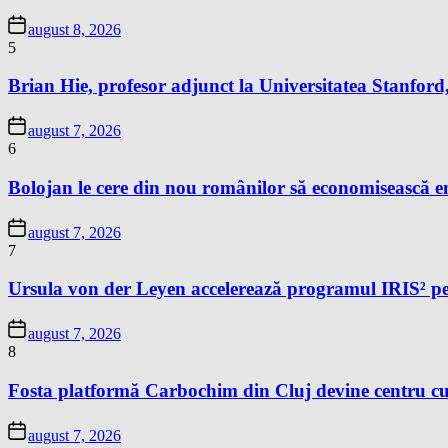
august 8, 2026
5
Brian Hie, profesor adjunct la Universitatea Stanford,
august 7, 2026
6
Bolojan le cere din nou românilor să economisească e
august 7, 2026
7
Ursula von der Leyen accelerează programul IRIS² pe
august 7, 2026
8
Fosta platformă Carbochim din Cluj devine centru cu
august 7, 2026