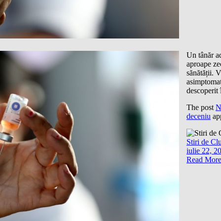
Un tânăr a
aproape zec
sănătății. 
asimptomati
descoperit
The post
N
deceniu
app
Stiri de Cl
iulie 22, 2
Read Mor