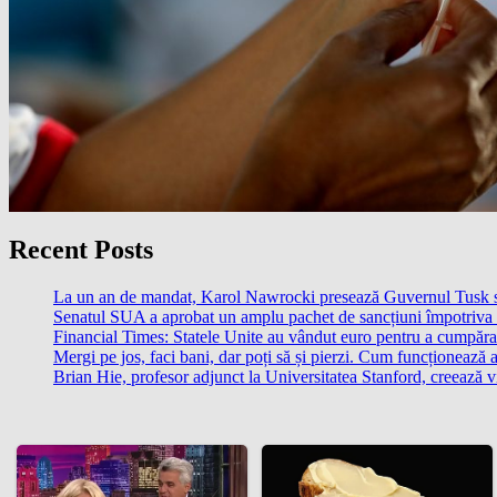
Recent Posts
La un an de mandat, Karol Nawrocki presează Guvernul Tusk să 
Senatul SUA a aprobat un amplu pachet de sancțiuni împotriva Ru
Financial Times: Statele Unite au vândut euro pentru a cumpăra
Mergi pe jos, faci bani, dar poți să și pierzi. Cum funcționează 
Brian Hie, profesor adjunct la Universitatea Stanford, creează vi