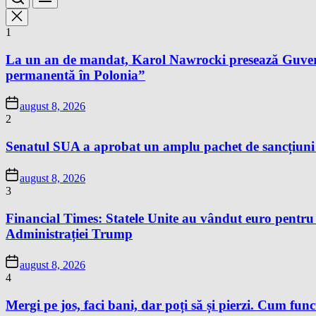
1
La un an de mandat, Karol Nawrocki presează Guvernu
permanentă în Polonia”
august 8, 2026
2
Senatul SUA a aprobat un amplu pachet de sancțiuni îm
august 8, 2026
3
Financial Times: Statele Unite au vândut euro pentru
Administrației Trump
august 8, 2026
4
Mergi pe jos, faci bani, dar poți să și pierzi. Cum fun