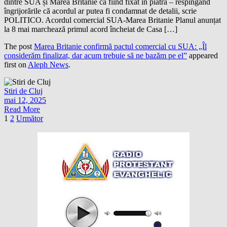
dintre SUA și Marea Britanie ca fiind fixat în piatră – respingând
îngrijorările că acordul ar putea fi condamnat de detalii, scrie
POLITICO. Acordul comercial SUA-Marea Britanie Planul anunțat
la 8 mai marchează primul acord încheiat de Casa […]
The post
Marea Britanie confirmă pactul comercial cu SUA: „Îl
considerăm finalizat, dar acum trebuie să ne bazăm pe el”
appeared
first on
Aleph News
.
Stiri de Cluj
mai 12, 2025
Read More
Paginație
1
2
Următor
articole