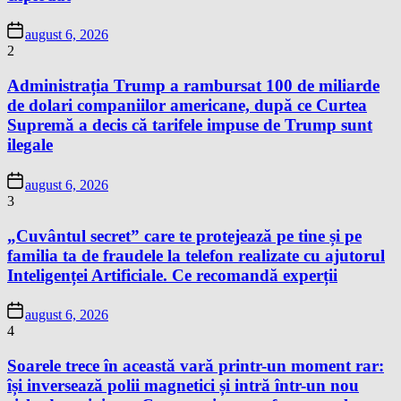
august 6, 2026
2
Administrația Trump a rambursat 100 de miliarde
de dolari companiilor americane, după ce Curtea
Supremă a decis că tarifele impuse de Trump sunt
ilegale
august 6, 2026
3
„Cuvântul secret” care te protejează pe tine și pe
familia ta de fraudele la telefon realizate cu ajutorul
Inteligenței Artificiale. Ce recomandă experții
august 6, 2026
4
Soarele trece în această vară printr-un moment rar:
își inversează polii magnetici și intră într-un nou