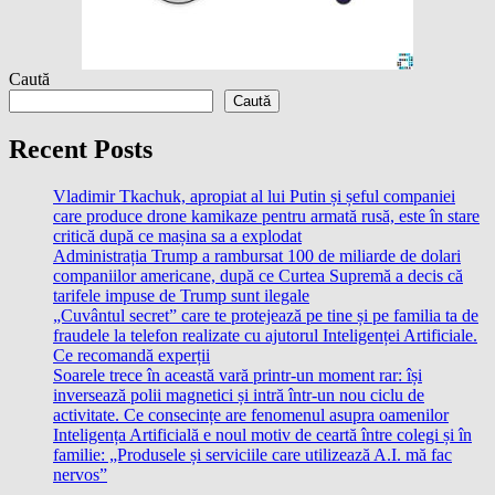
Caută
Caută
Recent Posts
Vladimir Tkachuk, apropiat al lui Putin și șeful companiei
care produce drone kamikaze pentru armată rusă, este în stare
critică după ce mașina sa a explodat
Administrația Trump a rambursat 100 de miliarde de dolari
companiilor americane, după ce Curtea Supremă a decis că
tarifele impuse de Trump sunt ilegale
„Cuvântul secret” care te protejează pe tine și pe familia ta de
fraudele la telefon realizate cu ajutorul Inteligenței Artificiale.
Ce recomandă experții
Soarele trece în această vară printr-un moment rar: își
inversează polii magnetici și intră într-un nou ciclu de
activitate. Ce consecințe are fenomenul asupra oamenilor
Inteligența Artificială e noul motiv de ceartă între colegi și în
familie: „Produsele și serviciile care utilizează A.I. mă fac
nervos”