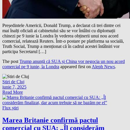
Președintele Americii, Donald Trump, a declarat că trei dintre cei
mai înalți oficiali ai cabinetului său se vor întâlni cu diplomații
chinezi pe 9 iunie la Londra în vederea obținerii unui nou acord
comercial, relatează Reuters. Într-o postare pe platforma sa socială,
Truth Social, Trump a menționat că în cadrul acestei întâlniri vor
participa Secretarul […]
The post
Trump anunță că SUA și China vor negocia un nou acord
comercial pe 9 iunie, la Londra
appeared first on
Aleph News
.
Stiri de Cluj
iunie 7, 2025
Read More
Flux știri
Marea Britanie confirmă pactul
comercial cu SUA: „Îl considerăm