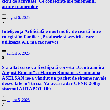
ciclu de activitate. Ce consecințe are fenomenul
asupra oamenilor
august 6, 2026
5
Inteligența Artificială e noul motiv de ceartă între
colegi și în familie: „Produsele și serviciile care
utilizează A.I. mă fac nervos”
august 5, 2026
6
S-a aflat cu ce va fi echipată corveta „Contraamiral
August Roman” a Marinei României. Compania
ASELSAN ne-a vândut un pachet de sisteme navale
dezvoltate în Turcia. Va avea radar CENK 200 şi
sistemul AHTAPOT 100
august 5, 2026
7