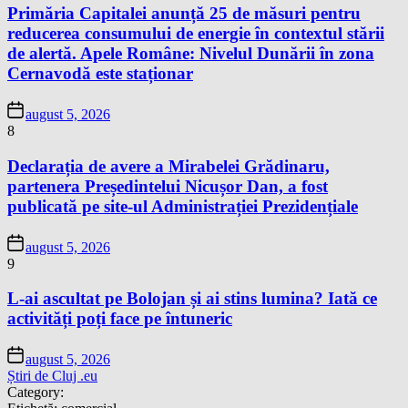
Primăria Capitalei anunță 25 de măsuri pentru
reducerea consumului de energie în contextul stării
de alertă. Apele Române: Nivelul Dunării în zona
Cernavodă este staționar
august 5, 2026
8
Declarația de avere a Mirabelei Grădinaru,
partenera Președintelui Nicușor Dan, a fost
publicată pe site-ul Administrației Prezidențiale
august 5, 2026
9
L-ai ascultat pe Bolojan și ai stins lumina? Iată ce
activități poți face pe întuneric
august 5, 2026
Știri de Cluj .eu
Category: