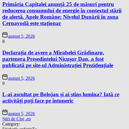
Primăria Capitalei anunță 25 de măsuri pentru
reducerea consumului de energie în contextul stării
de alertă. Apele Române: Nivelul Dunării în zona
Cernavodă este staționar
august 5, 2026
8
Declarația de avere a Mirabelei Grădinaru,
partenera Președintelui Nicușor Dan, a fost
publicată pe site-ul Administrației Prezidențiale
august 5, 2026
9
L-ai ascultat pe Bolojan și ai stins lumina? Iată ce
activități poți face pe întuneric
august 5, 2026
Știri de Cluj .eu
Category: