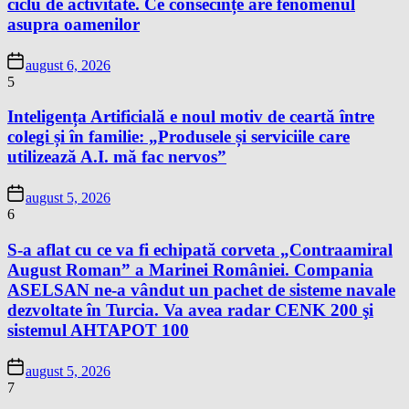
ciclu de activitate. Ce consecințe are fenomenul
asupra oamenilor
august 6, 2026
5
Inteligența Artificială e noul motiv de ceartă între
colegi și în familie: „Produsele și serviciile care
utilizează A.I. mă fac nervos”
august 5, 2026
6
S-a aflat cu ce va fi echipată corveta „Contraamiral
August Roman” a Marinei României. Compania
ASELSAN ne-a vândut un pachet de sisteme navale
dezvoltate în Turcia. Va avea radar CENK 200 şi
sistemul AHTAPOT 100
august 5, 2026
7