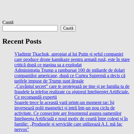
Caută
Caută
Recent Posts
Vladimir Tkachuk, apropiat al lui Putin și șeful companiei
care produce drone kamikaze pentru armată rusă, este în stare
critică după ce mașina sa a explodat
Administrația Trump a rambursat 100 de miliarde de dolari
companiilor americane, după ce Curtea Supremă a decis că
tarifele impuse de Trump sunt ilegale
„Cuvântul secret” care te protejează pe tine și pe familia ta de
fraudele la telefon realizate cu ajutorul Inteligenței Artificiale.
Ce recomandă experții
Soarele trece în această vară printr-un moment rar: își
inversează polii magnetici și intră într-un nou ciclu de
activitate. Ce consecințe are fenomenul asupra oamenilor
Inteligența Artificială e noul motiv de ceartă între colegi și în
familie: „Produsele și serviciile care utilizează A.I. mă fac
nervos”