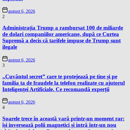
august 6, 2026
2
Administrația Trump a rambursat 100 de miliarde
de dolari companiilor americane, după ce Curtea
Supremă a decis că tarifele impuse de Trump sunt
ilegale
august 6, 2026
3
„Cuvântul secret” care te protejează pe tine și pe
familia ta de fraudele la telefon realizate cu ajutorul
Inteligenței Artificiale. Ce recomandă experții
august 6, 2026
4
Soarele trece în această vară printr-un moment rar:
își inversează polii magnetici și intră într-un nou