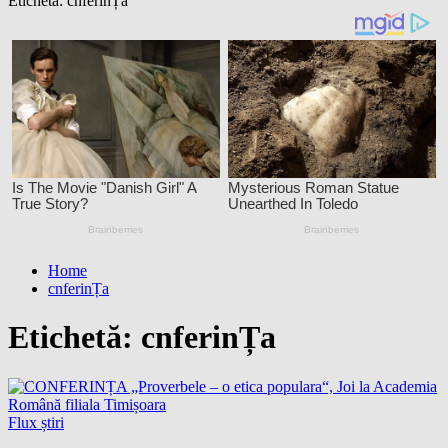
Etichetă:
cnferinȚa
Home
cnferinȚa
Etichetă:
cnferinȚa
Flux știri