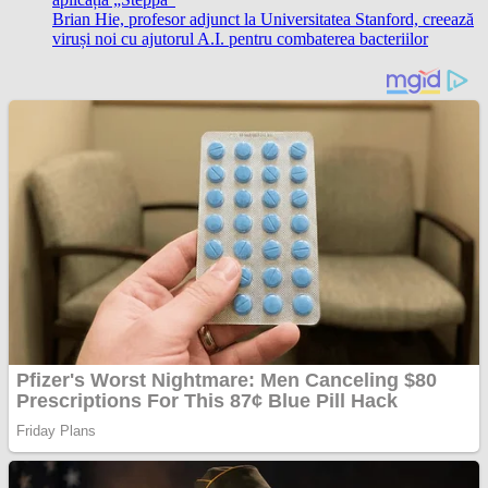
Brian Hie, profesor adjunct la Universitatea Stanford, creează
viruși noi cu ajutorul A.I. pentru combaterea bacteriilor