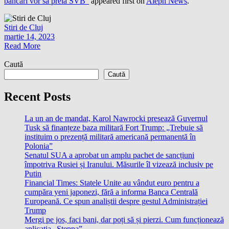
bancari vor să preia SVB”
appeared first on
Aleph News
.
Stiri de Cluj
martie 14, 2023
Read More
Caută
Caută
Recent Posts
La un an de mandat, Karol Nawrocki presează Guvernul
Tusk să finanțeze baza militară Fort Trump: „Trebuie să
instituim o prezență militară americană permanentă în
Polonia”
Senatul SUA a aprobat un amplu pachet de sancțiuni
împotriva Rusiei și Iranului. Măsurile îl vizează inclusiv pe
Putin
Financial Times: Statele Unite au vândut euro pentru a
cumpăra yeni japonezi, fără a informa Banca Centrală
Europeană. Ce spun analiștii despre gestul Administrației
Trump
Mergi pe jos, faci bani, dar poți să și pierzi. Cum funcționează
aplicația „Steppa”