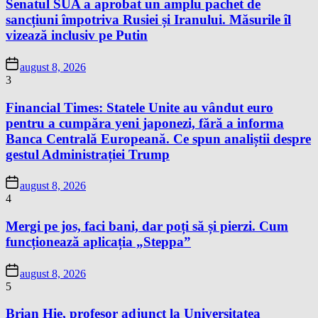
Senatul SUA a aprobat un amplu pachet de
sancțiuni împotriva Rusiei și Iranului. Măsurile îl
vizează inclusiv pe Putin
august 8, 2026
3
Financial Times: Statele Unite au vândut euro
pentru a cumpăra yeni japonezi, fără a informa
Banca Centrală Europeană. Ce spun analiștii despre
gestul Administrației Trump
august 8, 2026
4
Mergi pe jos, faci bani, dar poți să și pierzi. Cum
funcționează aplicația „Steppa”
august 8, 2026
5
Brian Hie, profesor adjunct la Universitatea