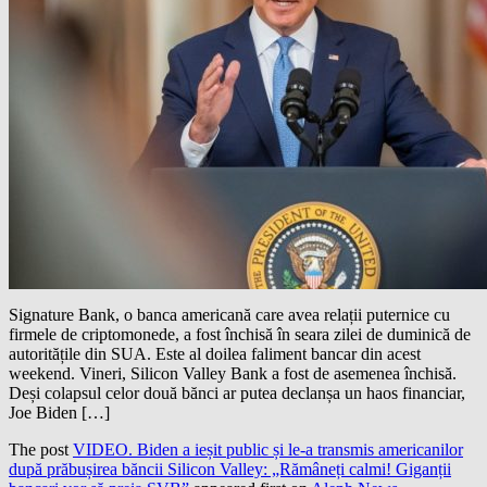
Signature Bank, o banca americană care avea relații puternice cu
firmele de criptomonede, a fost închisă în seara zilei de duminică de
autoritățile din SUA. Este al doilea faliment bancar din acest
weekend. Vineri, Silicon Valley Bank a fost de asemenea închisă.
Deși colapsul celor două bănci ar putea declanșa un haos financiar,
Joe Biden […]
The post
VIDEO. Biden a ieșit public și le-a transmis americanilor
după prăbușirea băncii Silicon Valley: „Rămâneți calmi! Giganții