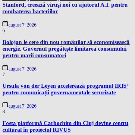
Stanford, creează viruși noi cu ajutorul A.I. pentru
combaterea bacteriilor
august 7, 2026
6
Bolojan le cere din nou românilor să economisească
energie. Guvernul pregătește limitarea consumului
pentru marii consumatori
august 7, 2026
7
Ursula von der Leyen accelerează programul IRIS²
pentru comunicații guvernamentale securizate
august 7, 2026
8
Fosta platformă Carbochim din Cluj devine centru
cultural în proiectul RIVUS