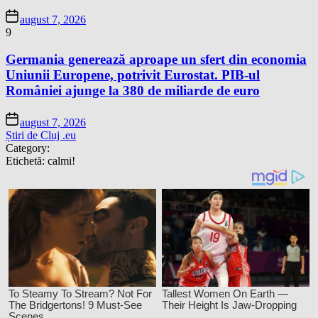
august 7, 2026
9
Germania generează aproape un sfert din economia
Uniunii Europene, potrivit Eurostat. PIB-ul
României ajunge la 380 de miliarde de euro
august 7, 2026
Știri de Cluj .eu
Category:
Etichetă:
calmi!