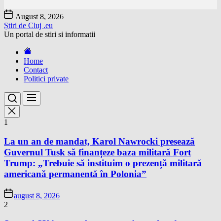
Skip
August 8, 2026
to
Știri de Cluj .eu
the
Un portal de stiri si informatii
content
Home
Contact
Politici private
1
La un an de mandat, Karol Nawrocki presează
Guvernul Tusk să finanțeze baza militară Fort
Trump: „Trebuie să instituim o prezență militară
americană permanentă în Polonia”
august 8, 2026
2