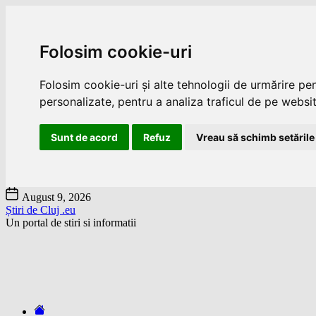
Folosim cookie-uri
Folosim cookie-uri și alte tehnologii de urmărire pe
personalizate, pentru a analiza traficul de pe website
Sunt de acord
Refuz
Vreau să schimb setările
Skip
August 9, 2026
to
Știri de Cluj .eu
the
Un portal de stiri si informatii
content