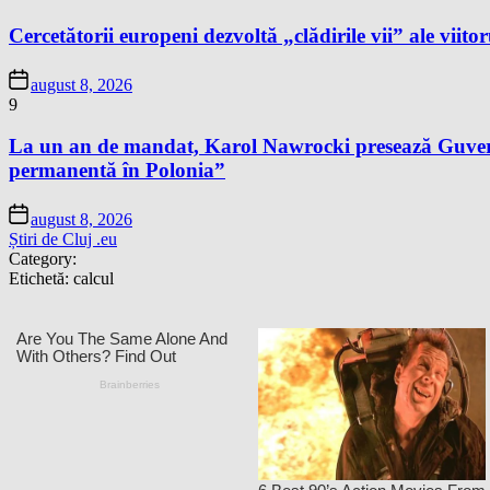
Cercetătorii europeni dezvoltă „clădirile vii” ale viitor
august 8, 2026
9
La un an de mandat, Karol Nawrocki presează Guvernu
permanentă în Polonia”
august 8, 2026
Știri de Cluj .eu
Category:
Etichetă:
calcul