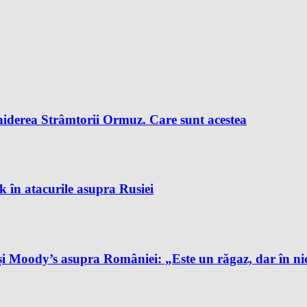
chiderea Strâmtorii Ormuz. Care sunt acestea
k în atacurile asupra Rusiei
și Moody’s asupra României: „Este un răgaz, dar în ni