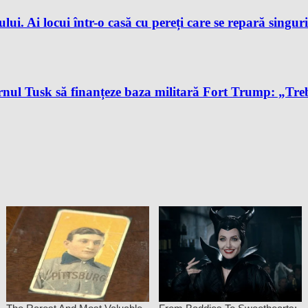
ului. Ai locui într-o casă cu pereți care se repară singur
l Tusk să finanțeze baza militară Fort Trump: „Trebu