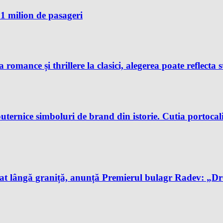
1 milion de pasageri
 romance și thrillere la clasici, alegerea poate reflecta s
uternice simboluri de brand din istorie. Cutia portocali
t lângă graniță, anunță Premierul bulagr Radev: „Drona