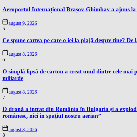
Aeroportul Internațional Brașov-Ghimbav a ajuns la 
august 9, 2026
5
Ce spune cartea pe care o iei la plajă despre tine? De la
august 8, 2026
6
O simplă lipsă de carton a creat unul dintre cele mai p
miliarde
august 8, 2026
7
O dronă a intrat din România în Bulgaria și a exploda
românesc, nici în spațiul nostru aerian”
august 8, 2026
8