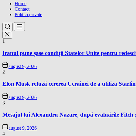
Home
Contact
Politici private
1
Iranul pune șase condiții Statelor Unite pentru redes
august 9, 2026
2
Elon Musk refuză cererea Ucrainei de a utiliza Starlin
august 9, 2026
3
Mesajul lui Alexandru Nazare, după evaluările Fitch 
august 9, 2026
4