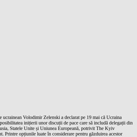
le ucrainean Volodimir Zelenski a declarat pe 19 mai că Ucraina
posibilitatea inițierii unor discuții de pace care să includă delegații din
usia, Statele Unite și Uniunea Europeană, potrivit The Kyiv
. Printre opțiunile luate în considerare pentru găzduirea acestor