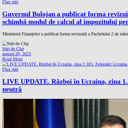
Flux știri
Guvernul Bolojan a publicat forma revizuită
schimbă modul de calcul al impozitului pen
Ministerul Finanțelor a publicat forma revizuită a Pachetului 2 de măsuri
Stiri de Cluj
august 29, 2025
Read More
Flux știri
LIVE UPDATE. Război în Ucraina, ziua 1.183
neutră