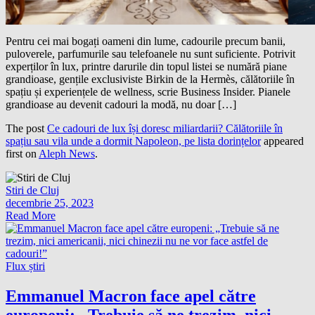
Pentru cei mai bogați oameni din lume, cadourile precum banii,
puloverele, parfumurile sau telefoanele nu sunt suficiente. Potrivit
experților în lux, printre darurile din topul listei se numără piane
grandioase, gențile exclusiviste Birkin de la Hermès, călătoriile în
spațiu și experiențele de wellness, scrie Business Insider. Pianele
grandioase au devenit cadouri la modă, nu doar […]
The post
Ce cadouri de lux își doresc miliardarii? Călătoriile în
spațiu sau vila unde a dormit Napoleon, pe lista dorințelor
appeared
first on
Aleph News
.
Stiri de Cluj
decembrie 25, 2023
Read More
Flux știri
Emmanuel Macron face apel către