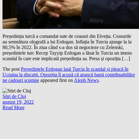
Președinția turcă a comandat sute de ceasuri din Elveția. Ceasurile
au semnătura olografă a lui Erdogan. Inflația în Turcia ajunge la la
80,5% în 2022. În ziua când s-a dus să negocieze cu Zelenski,
președintele turc Recep Tayyip Erdogan a lăsat în Turcia un imens
scandal în care este implicată președinția sa. Presa și opoziția […]
The post
Președintele Erdogan lasă Turcia în scandal și pleacă în
Ucraina la discuții. Opoziția îl acuză că aruncă banii contribuabililor
pe cadouri scumpe
appeared first on
Aleph News
.
Stiri de Cluj
august 19, 2022
Read More