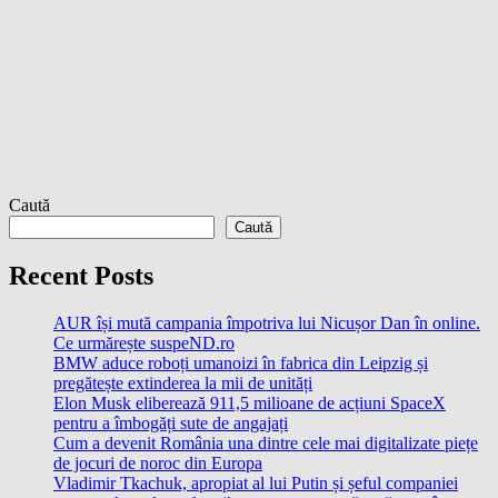
Caută
Caută
Recent Posts
AUR își mută campania împotriva lui Nicușor Dan în online.
Ce urmărește suspeND.ro
BMW aduce roboți umanoizi în fabrica din Leipzig și
pregătește extinderea la mii de unități
Elon Musk eliberează 911,5 milioane de acțiuni SpaceX
pentru a îmbogăți sute de angajați
Cum a devenit România una dintre cele mai digitalizate piețe
de jocuri de noroc din Europa
Vladimir Tkachuk, apropiat al lui Putin și șeful companiei