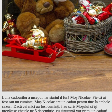
Luna cadourilor a început, iar startul îl fură Moș Nicolae. Fie că ai
fost sau nu cuminte, Moș Nicolae are un cadou pentru tine în ambele
cazuri. Dacă cei mici au fost cuminți, i-au scris Moșului și își
pregătesc ghetele pe 5 decembrie, cu siguranță vor primi un cadou!