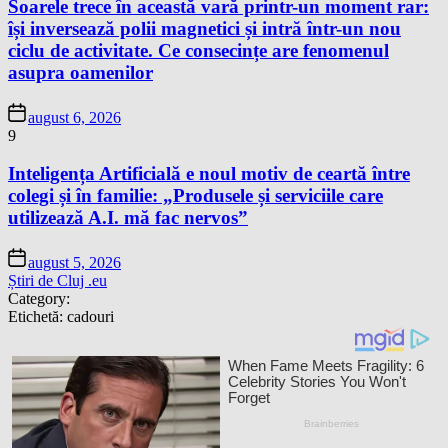
Soarele trece în această vară printr-un moment rar:
își inversează polii magnetici și intră într-un nou
ciclu de activitate. Ce consecințe are fenomenul
asupra oamenilor
august 6, 2026
9
Inteligența Artificială e noul motiv de ceartă între
colegi și în familie: „Produsele și serviciile care
utilizează A.I. mă fac nervos”
august 5, 2026
Știri de Cluj .eu
Category:
Etichetă:
cadouri