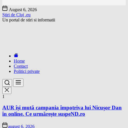
Skip
August 6, 2026
to
Știri de Cluj .eu
the
Un portal de stiri si informatii
content
Home
Contact
Politici private
1
AUR își mută campania împotriva lui Nicușor Dan
în online. Ce urmărește suspeND.ro
august 6, 2026