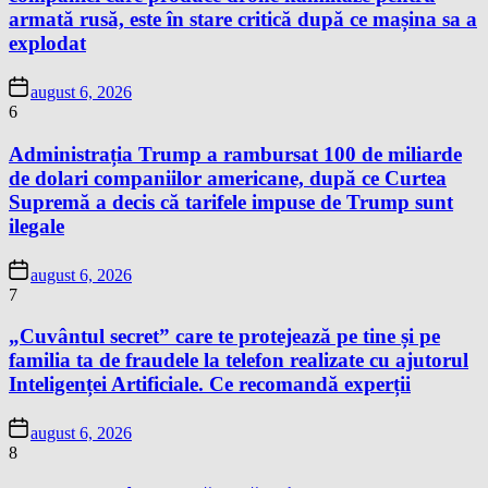
armată rusă, este în stare critică după ce mașina sa a
explodat
august 6, 2026
6
Administrația Trump a rambursat 100 de miliarde
de dolari companiilor americane, după ce Curtea
Supremă a decis că tarifele impuse de Trump sunt
ilegale
august 6, 2026
7
„Cuvântul secret” care te protejează pe tine și pe
familia ta de fraudele la telefon realizate cu ajutorul
Inteligenței Artificiale. Ce recomandă experții
august 6, 2026
8