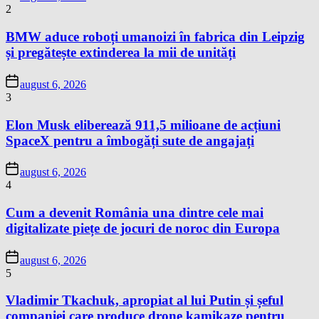
2
BMW aduce roboți umanoizi în fabrica din Leipzig
și pregătește extinderea la mii de unități
august 6, 2026
3
Elon Musk eliberează 911,5 milioane de acțiuni
SpaceX pentru a îmbogăți sute de angajați
august 6, 2026
4
Cum a devenit România una dintre cele mai
digitalizate piețe de jocuri de noroc din Europa
august 6, 2026
5
Vladimir Tkachuk, apropiat al lui Putin și șeful
companiei care produce drone kamikaze pentru