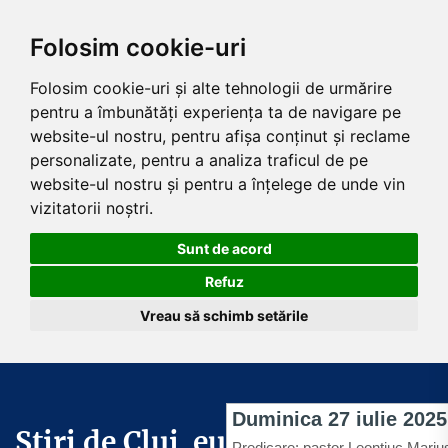
Folosim cookie-uri
Folosim cookie-uri și alte tehnologii de urmărire
pentru a îmbunătăți experiența ta de navigare pe
website-ul nostru, pentru afișa conținut și reclame
personalizate, pentru a analiza traficul de pe
website-ul nostru și pentru a înțelege de unde vin
vizitatorii noștri.
Sunt de acord
Refuz
Vreau să schimb setările
Skip
to
the
Știri de Cluj .eu