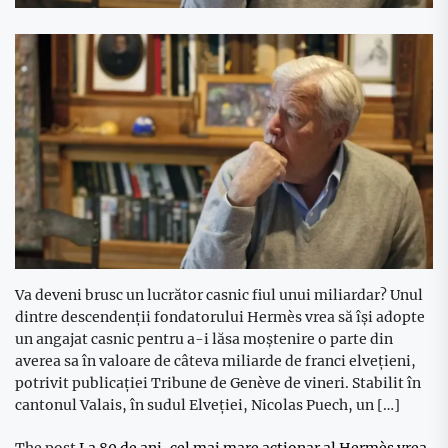
Va deveni brusc un lucrător casnic fiul unui miliardar? Unul
dintre descendenții fondatorului Hermès vrea să își adopte
un angajat casnic pentru a-i lăsa moștenire o parte din
averea sa în valoare de câteva miliarde de franci elvețieni,
potrivit publicației Tribune de Genève de vineri. Stabilit în
cantonul Valais, în sudul Elveției, Nicolas Puech, un […]
The post
La 80 de ani, cel mai mare acționar al Hermès vrea