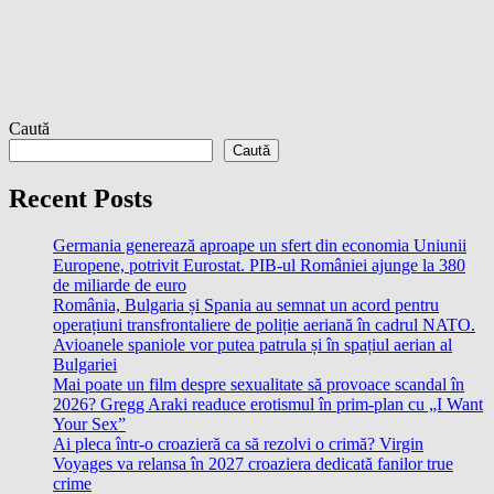
Caută
Caută
Recent Posts
Germania generează aproape un sfert din economia Uniunii
Europene, potrivit Eurostat. PIB-ul României ajunge la 380
de miliarde de euro
România, Bulgaria și Spania au semnat un acord pentru
operațiuni transfrontaliere de poliție aeriană în cadrul NATO.
Avioanele spaniole vor putea patrula și în spațiul aerian al
Bulgariei
Mai poate un film despre sexualitate să provoace scandal în
2026? Gregg Araki readuce erotismul în prim-plan cu „I Want
Your Sex”
Ai pleca într-o croazieră ca să rezolvi o crimă? Virgin
Voyages va relansa în 2027 croaziera dedicată fanilor true
crime