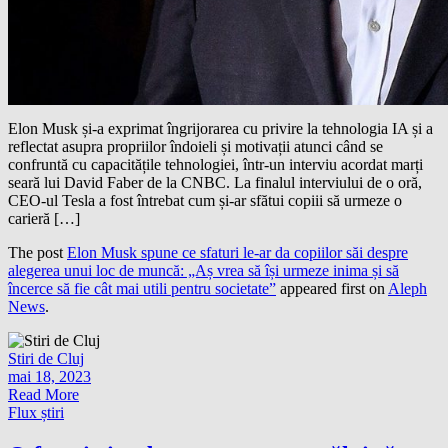
Elon Musk și-a exprimat îngrijorarea cu privire la tehnologia IA și a
reflectat asupra propriilor îndoieli și motivații atunci când se
confruntă cu capacitățile tehnologiei, într-un interviu acordat marți
seară lui David Faber de la CNBC. La finalul interviului de o oră,
CEO-ul Tesla a fost întrebat cum și-ar sfătui copiii să urmeze o
carieră […]
The post
Elon Musk spune ce sfaturi le-ar da copiilor săi despre
alegerea unui loc de muncă: „Aș vrea să își urmeze inima și să
încerce să fie cât mai utili pentru societate”
appeared first on
Aleph
News
.
Stiri de Cluj
mai 18, 2023
Read More
Flux știri