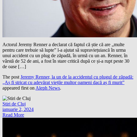
Actorul Jeremy Renner a declarat că faptul că știe că are „multe
pentru care trebuie să lupte” l-a ajutat să supraviețuiască în urma
unui accident cu un plug de zăpadă, în urmă cu un an. Renner, în
vârstă de 52 de ani, a fost în stare critică după ce și-a rupt peste 30
de oase […]
The post
Jeremy Renner, la un de la accidentul cu plugul de zăpadă:
„Aș fi stricat cu adevărat viețile multor oameni dacă aș fi murit”
appeared first on
Aleph News
.
Stiri de Cluj
ianuarie 2, 2024
Read More