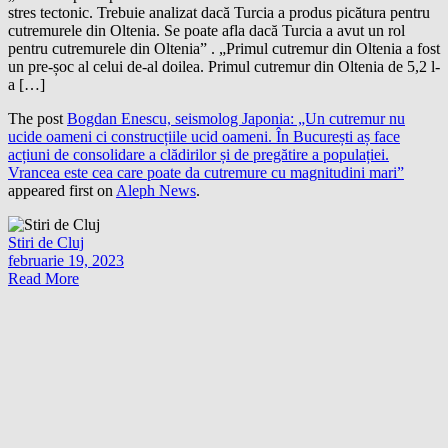
stres tectonic. Trebuie analizat dacă Turcia a produs picătura pentru
cutremurele din Oltenia. Se poate afla dacă Turcia a avut un rol
pentru cutremurele din Oltenia” . „Primul cutremur din Oltenia a fost
un pre-șoc al celui de-al doilea. Primul cutremur din Oltenia de 5,2 l-
a […]
The post
Bogdan Enescu, seismolog Japonia: „Un cutremur nu
ucide oameni ci construcțiile ucid oameni. În București aș face
acțiuni de consolidare a clădirilor și de pregătire a populației.
Vrancea este cea care poate da cutremure cu magnitudini mari”
appeared first on
Aleph News
.
Stiri de Cluj
februarie 19, 2023
Read More