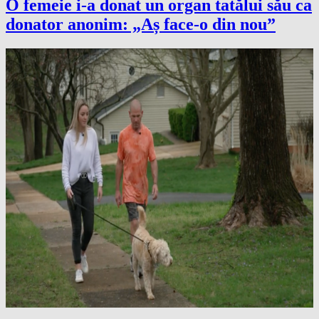
O femeie i-a donat un organ tatălui său ca
donator anonim: „Aș face-o din nou”