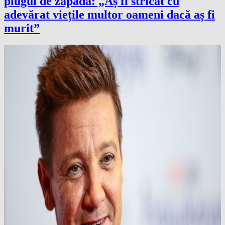
plugul de zăpadă: „Aș fi stricat cu
adevărat viețile multor oameni dacă aș fi
murit”