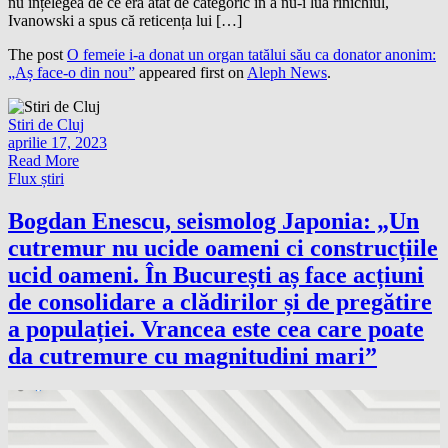
nu înțelegea de ce era atât de categoric în a nu-i lua rinichiul,
Ivanowski a spus că reticența lui […]
The post
O femeie i-a donat un organ tatălui său ca donator anonim:
„Aș face-o din nou”
appeared first on
Aleph News
.
Stiri de Cluj
aprilie 17, 2023
Read More
Flux știri
Bogdan Enescu, seismolog Japonia: „Un
cutremur nu ucide oameni ci construcțiile
ucid oameni. În București aș face acțiuni
de consolidare a clădirilor și de pregătire
a populației. Vrancea este cea care poate
da cutremure cu magnitudini mari”