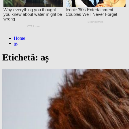
Home
aș
Etichetă:
aș