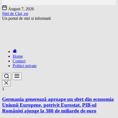
Skip
August 7, 2026
to
Știri de Cluj .eu
the
Un portal de stiri si informatii
content
Home
Contact
Politici private
1
Germania generează aproape un sfert din economia
Uniunii Europene, potrivit Eurostat. PIB-ul
României ajunge la 380 de miliarde de euro