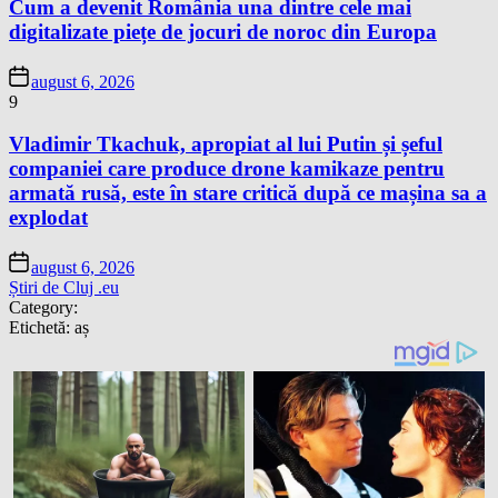
Cum a devenit România una dintre cele mai
digitalizate piețe de jocuri de noroc din Europa
august 6, 2026
9
Vladimir Tkachuk, apropiat al lui Putin și șeful
companiei care produce drone kamikaze pentru
armată rusă, este în stare critică după ce mașina sa a
explodat
august 6, 2026
Știri de Cluj .eu
Category:
Etichetă:
aș