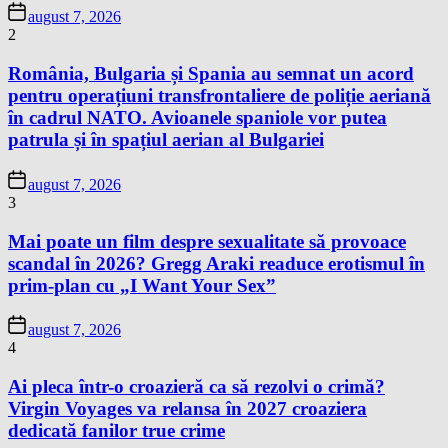
august 7, 2026
2
România, Bulgaria și Spania au semnat un acord
pentru operațiuni transfrontaliere de poliție aeriană
în cadrul NATO. Avioanele spaniole vor putea
patrula și în spațiul aerian al Bulgariei
august 7, 2026
3
Mai poate un film despre sexualitate să provoace
scandal în 2026? Gregg Araki readuce erotismul în
prim-plan cu „I Want Your Sex”
august 7, 2026
4
Ai pleca într-o croazieră ca să rezolvi o crimă?
Virgin Voyages va relansa în 2027 croaziera
dedicată fanilor true crime