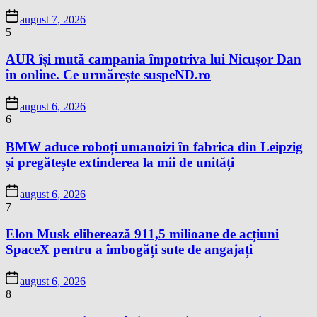
august 7, 2026
5
AUR își mută campania împotriva lui Nicușor Dan
în online. Ce urmărește suspeND.ro
august 6, 2026
6
BMW aduce roboți umanoizi în fabrica din Leipzig
și pregătește extinderea la mii de unități
august 6, 2026
7
Elon Musk eliberează 911,5 milioane de acțiuni
SpaceX pentru a îmbogăți sute de angajați
august 6, 2026
8