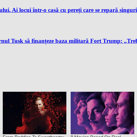
ului. Ai locui într-o casă cu pereți care se repară singur
l Tusk să finanțeze baza militară Fort Trump: „Trebu