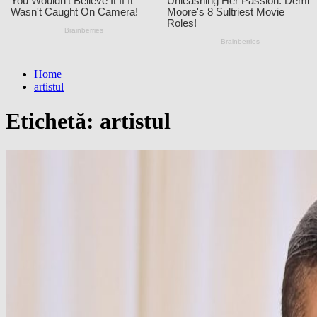
Home
artistul
Etichetă:
artistul