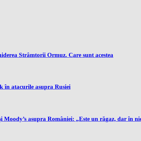
chiderea Strâmtorii Ormuz. Care sunt acestea
k în atacurile asupra Rusiei
și Moody’s asupra României: „Este un răgaz, dar în ni