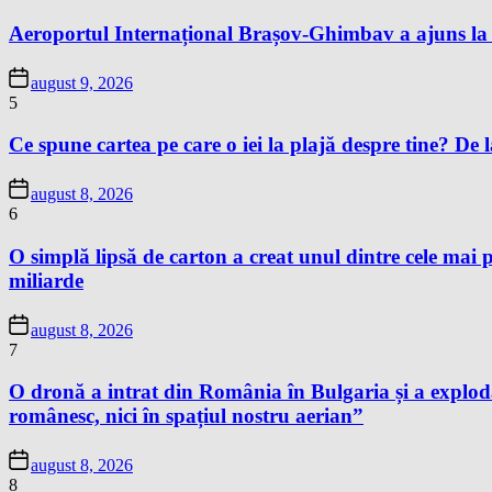
Aeroportul Internațional Brașov-Ghimbav a ajuns la 
august 9, 2026
5
Ce spune cartea pe care o iei la plajă despre tine? De la
august 8, 2026
6
O simplă lipsă de carton a creat unul dintre cele mai p
miliarde
august 8, 2026
7
O dronă a intrat din România în Bulgaria și a exploda
românesc, nici în spațiul nostru aerian”
august 8, 2026
8