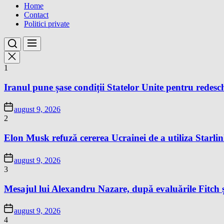
Home
Contact
Politici private
1
Iranul pune șase condiții Statelor Unite pentru redes
august 9, 2026
2
Elon Musk refuză cererea Ucrainei de a utiliza Starlin
august 9, 2026
3
Mesajul lui Alexandru Nazare, după evaluările Fitch 
august 9, 2026
4