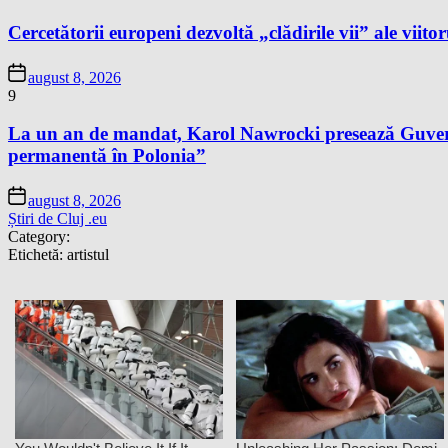
Cercetătorii europeni dezvoltă „clădirile vii” ale viitor
august 8, 2026
9
La un an de mandat, Karol Nawrocki presează Guvernu
permanentă în Polonia”
august 8, 2026
Știri de Cluj .eu
Category:
Etichetă:
artistul