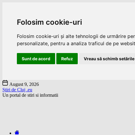
Folosim cookie-uri
Folosim cookie-uri și alte tehnologii de urmărire pe
personalizate, pentru a analiza traficul de pe website
Sunt de acord
Refuz
Vreau să schimb setările
Skip
August 9, 2026
to
Știri de Cluj .eu
the
Un portal de stiri si informatii
content