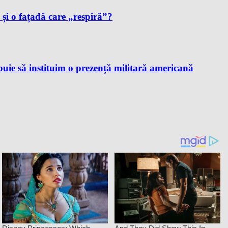
i și o fațadă care „respiră”?
ie să instituim o prezență militară americană