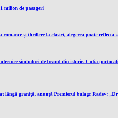
1 milion de pasageri
 romance și thrillere la clasici, alegerea poate reflecta s
uternice simboluri de brand din istorie. Cutia portocali
t lângă graniță, anunță Premierul bulagr Radev: „Drona