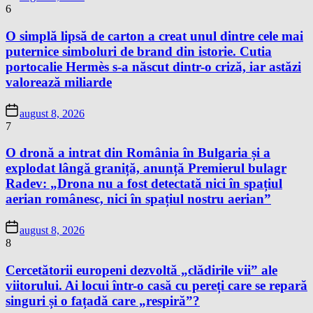
6
O simplă lipsă de carton a creat unul dintre cele mai
puternice simboluri de brand din istorie. Cutia
portocalie Hermès s-a născut dintr-o criză, iar astăzi
valorează miliarde
august 8, 2026
7
O dronă a intrat din România în Bulgaria și a
explodat lângă graniță, anunță Premierul bulagr
Radev: „Drona nu a fost detectată nici în spațiul
aerian românesc, nici în spațiul nostru aerian”
august 8, 2026
8
Cercetătorii europeni dezvoltă „clădirile vii” ale
viitorului. Ai locui într-o casă cu pereți care se repară
singuri și o fațadă care „respiră”?