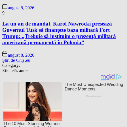
august 8, 2026
9
La un an de mandat, Karol Nawrocki presează
Guvernul Tusk să finanțeze baza militară Fort
Trump: „Trebuie să instituim o prezență militară
americană permanentă în Polonia”
august 8, 2026
Știri de Cluj .eu
Category:
Etichetă:
anne