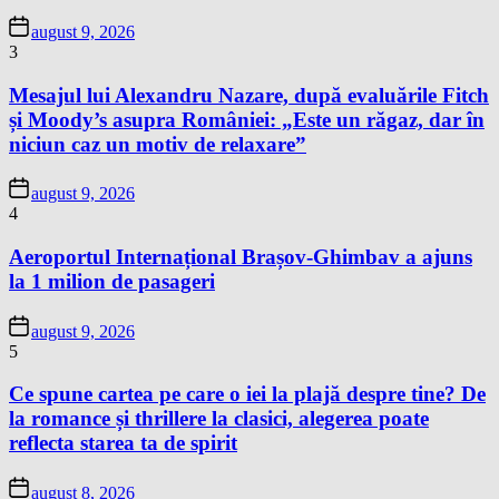
august 9, 2026
3
Mesajul lui Alexandru Nazare, după evaluările Fitch
și Moody’s asupra României: „Este un răgaz, dar în
niciun caz un motiv de relaxare”
august 9, 2026
4
Aeroportul Internațional Brașov-Ghimbav a ajuns
la 1 milion de pasageri
august 9, 2026
5
Ce spune cartea pe care o iei la plajă despre tine? De
la romance și thrillere la clasici, alegerea poate
reflecta starea ta de spirit
august 8, 2026