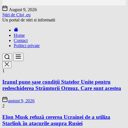
Skip
August 9, 2026
to
Știri de Cluj .eu
the
Un portal de stiri si informatii
content
Home
Contact
Politici private
1
Iranul pune șase condiții Statelor Unite pentru
redeschiderea Strâmtorii Ormuz. Care sunt acestea
august 9, 2026
2
Elon Musk refuză cererea Ucrainei de a utiliza
Starlink în atacurile asupra Rusiei