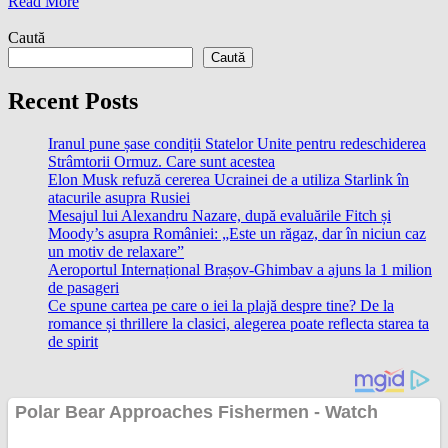
Read More
Caută
Caută
Recent Posts
Iranul pune șase condiții Statelor Unite pentru redeschiderea
Strâmtorii Ormuz. Care sunt acestea
Elon Musk refuză cererea Ucrainei de a utiliza Starlink în
atacurile asupra Rusiei
Mesajul lui Alexandru Nazare, după evaluările Fitch și
Moody’s asupra României: „Este un răgaz, dar în niciun caz
un motiv de relaxare”
Aeroportul Internațional Brașov-Ghimbav a ajuns la 1 milion
de pasageri
Ce spune cartea pe care o iei la plajă despre tine? De la
romance și thrillere la clasici, alegerea poate reflecta starea ta
de spirit