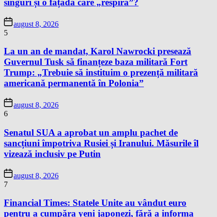
singuri și o fațadă care „respiră”?
august 8, 2026
5
La un an de mandat, Karol Nawrocki presează
Guvernul Tusk să finanțeze baza militară Fort
Trump: „Trebuie să instituim o prezență militară
americană permanentă în Polonia”
august 8, 2026
6
Senatul SUA a aprobat un amplu pachet de
sancțiuni împotriva Rusiei și Iranului. Măsurile îl
vizează inclusiv pe Putin
august 8, 2026
7
Financial Times: Statele Unite au vândut euro
pentru a cumpăra yeni japonezi, fără a informa