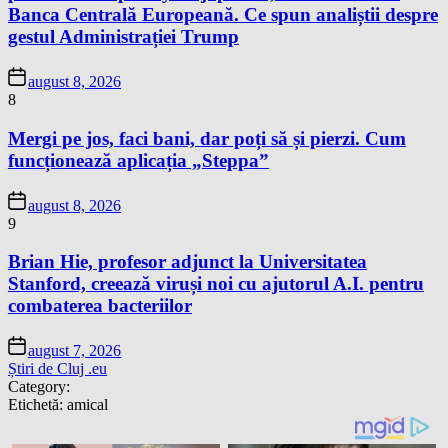
Banca Centrală Europeană. Ce spun analiștii despre
gestul Administrației Trump
august 8, 2026
8
Mergi pe jos, faci bani, dar poți să și pierzi. Cum
funcționează aplicația „Steppa”
august 8, 2026
9
Brian Hie, profesor adjunct la Universitatea
Stanford, creează viruși noi cu ajutorul A.I. pentru
combaterea bacteriilor
august 7, 2026
Știri de Cluj .eu
Category:
Etichetă:
amical