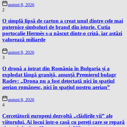
august 8, 2026
2
O simplă lipsă de carton a creat unul dintre cele mai
puternice simboluri de brand din istorie. Cutia
portocalie Hermès s-a născut dintr-o criză, iar astăzi
valorează miliarde
august 8, 2026
3
O dronă a intrat din România în Bulgaria și a
explodat lângă graniță, anunță Premierul bulagr
Radev: „Drona nu a fost detectată nici în spațiul
aerian românesc, nici în spațiul nostru aerian”
august 8, 2026
4
Cercetătorii europeni dezvoltă „clădirile vii” ale
viitorului. Ai locui într-o casă cu pereți care se repară