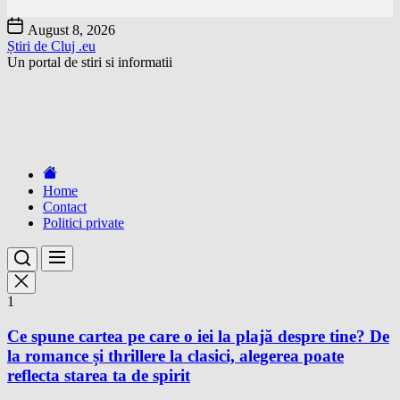
Skip
August 8, 2026
to
Știri de Cluj .eu
the
Un portal de stiri si informatii
content
Home
Contact
Politici private
1
Ce spune cartea pe care o iei la plajă despre tine? De
la romance și thrillere la clasici, alegerea poate
reflecta starea ta de spirit