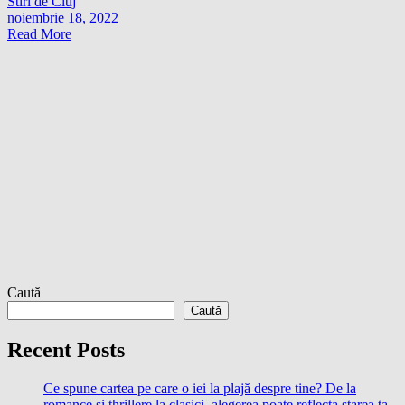
Stiri de Cluj
noiembrie 18, 2022
Read More
Caută
Caută
Recent Posts
Ce spune cartea pe care o iei la plajă despre tine? De la
romance și thrillere la clasici, alegerea poate reflecta starea ta