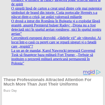
de spirit
O simplă lipsă de carton a creat unul dintre cele mai puternice
simboluri de brand din istorie. Cutia portocalie Hermès s-a
născut dintr-o criză, iar astăzi valorează miliarde
O dronă a intrat din România în Bulgaria și a explodat lângă
graniță, anunță Premierul bulagr Radev: „Drona nu a fost
detectată nici în spațiul aerian românesc, nici în spațiul nostru
aerian”
Cercetătorii europeni dezvoltă „clădirile vii” ale viitorului. Ai
locui într-o casă cu pereți care se repară singuri și o fațadă
care „respiră”?
La un an de mandat, Karol Nawrocki presează Guvernul
Tusk să finanțeze baza militară Fort Trump: „Trebuie să
instituim o prezență militară americană permanentă în
Polonia”