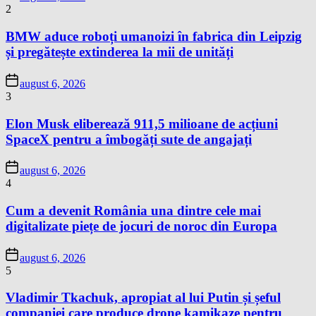
2
BMW aduce roboți umanoizi în fabrica din Leipzig
și pregătește extinderea la mii de unități
august 6, 2026
3
Elon Musk eliberează 911,5 milioane de acțiuni
SpaceX pentru a îmbogăți sute de angajați
august 6, 2026
4
Cum a devenit România una dintre cele mai
digitalizate piețe de jocuri de noroc din Europa
august 6, 2026
5
Vladimir Tkachuk, apropiat al lui Putin și șeful
companiei care produce drone kamikaze pentru