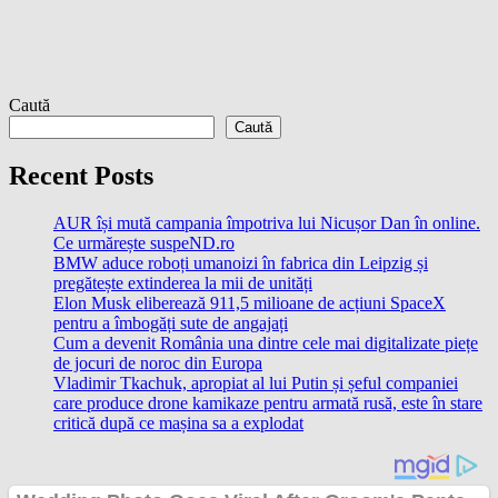
Caută
Caută
Recent Posts
AUR își mută campania împotriva lui Nicușor Dan în online.
Ce urmărește suspeND.ro
BMW aduce roboți umanoizi în fabrica din Leipzig și
pregătește extinderea la mii de unități
Elon Musk eliberează 911,5 milioane de acțiuni SpaceX
pentru a îmbogăți sute de angajați
Cum a devenit România una dintre cele mai digitalizate piețe
de jocuri de noroc din Europa
Vladimir Tkachuk, apropiat al lui Putin și șeful companiei
care produce drone kamikaze pentru armată rusă, este în stare
critică după ce mașina sa a explodat