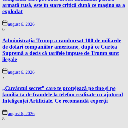
armată rusă, este în stare critică după ce mașina sa a
explodat
august 6, 2026
6
Administrația Trump a rambursat 100 de miliarde
de dolari companiilor americane, după ce Curtea
Supremă a decis că tarifele impuse de Trump sunt
ilegale
august 6, 2026
7
„Cuvântul secret” care te protejează pe tine și pe
familia ta de fraudele la telefon realizate cu ajutorul
Inteligenței Artificiale. Ce recomandă experții
august 6, 2026
8