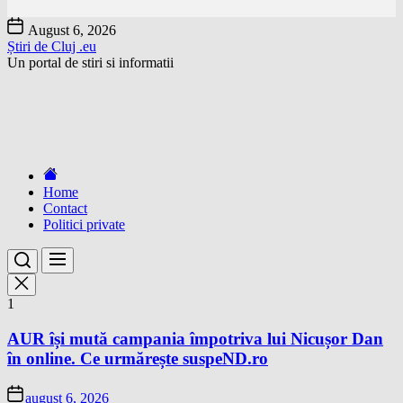
Skip
August 6, 2026
to
Știri de Cluj .eu
the
Un portal de stiri si informatii
content
Home
Contact
Politici private
1
AUR își mută campania împotriva lui Nicușor Dan
în online. Ce urmărește suspeND.ro
august 6, 2026