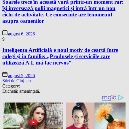
Soarele trece în această vară printr-un moment rar:
își inversează polii magnetici și intră într-un nou
ciclu de activitate. Ce consecințe are fenomenul
asupra oamenilor
august 6, 2026
9
Inteligența Artificială e noul motiv de ceartă între
colegi și în familie: „Produsele și serviciile care
utilizează A.I. mă fac nervos”
august 5, 2026
Știri de Cluj .eu
Category:
Etichetă:
amenințată.