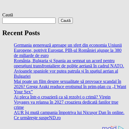
Caută
Caută
Recent Posts
Germania generează aproape un sfert din economia Uniunii
Europene, potrivit Eurostat. PIB-ul României ajunge la 380
de miliarde de euro
România, Bulgaria și Spania au semnat un acord pentru
operațiuni transfrontaliere de poliție aeriană în cadrul NATO.
Avioanele spaniole vor putea patrula și în spațiul aerian al
Bulgariei
Mai poate un film despre sexualitate să provoace scandal în
2026? Gregg Araki readuce erotismul în prim-plan cu „I Want
Your Sex”
Ai pleca într-o croazieră ca să rezolvi o crimă? Virgin
Voyages va relansa în 2027 croaziera dedicată fanilor true
crime
AUR își mută campania împotriva lui Nicușor Dan în online.
Ce urmărește suspeND.ro