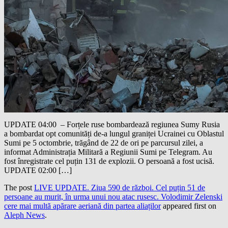
UPDATE 04:00 – Forțele ruse bombardează regiunea Sumy Rusia
a bombardat opt ​​comunități de-a lungul graniței Ucrainei cu Oblastul
Sumi pe 5 octombrie, trăgând de 22 de ori pe parcursul zilei, a
informat Administrația Militară a Regiunii Sumi pe Telegram. Au
fost înregistrate cel puțin 131 de explozii. O persoană a fost ucisă.
UPDATE 02:00 […]
The post
LIVE UPDATE. Ziua 590 de război. Cel puțin 51 de
persoane au murit, în urma unui nou atac rusesc. Volodimir Zelenski
cere mai multă apărare aeriană din partea aliaților
appeared first on
Aleph News
.