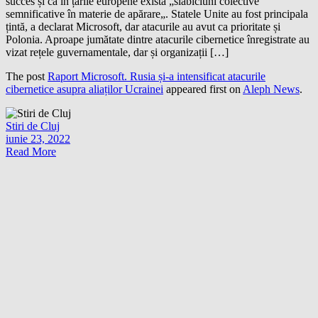
succes și că în țările europene există „slăbiciuni colective
semnificative în materie de apărare„. Statele Unite au fost principala
țintă, a declarat Microsoft, dar atacurile au avut ca prioritate și
Polonia. Aproape jumătate dintre atacurile cibernetice înregistrate au
vizat rețele guvernamentale, dar și organizații […]
The post
Raport Microsoft. Rusia și-a intensificat atacurile
cibernetice asupra aliaților Ucrainei
appeared first on
Aleph News
.
Stiri de Cluj
iunie 23, 2022
Read More