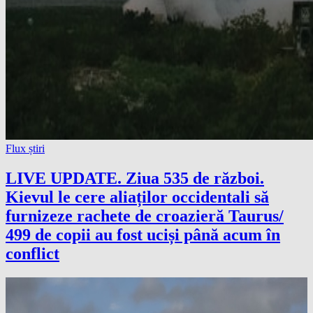
Flux știri
LIVE UPDATE. Ziua 535 de război.
Kievul le cere aliaților occidentali să
furnizeze rachete de croazieră Taurus/
499 de copii au fost uciși până acum în
conflict