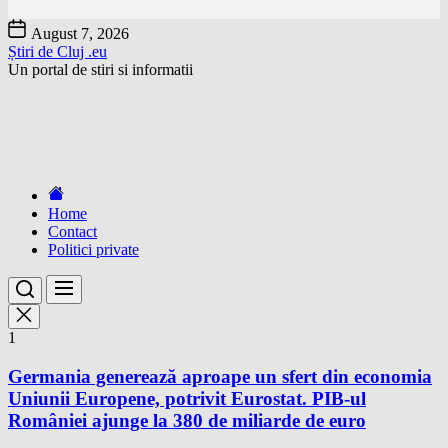
Skip
August 7, 2026
to
Știri de Cluj .eu
the
Un portal de stiri si informatii
content
Home
Contact
Politici private
1
Germania generează aproape un sfert din economia
Uniunii Europene, potrivit Eurostat. PIB-ul
României ajunge la 380 de miliarde de euro