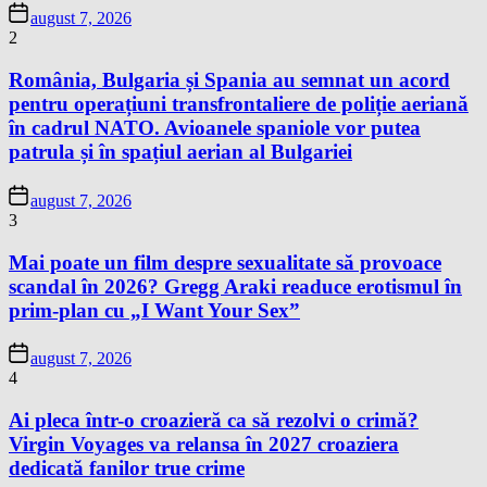
august 7, 2026
2
România, Bulgaria și Spania au semnat un acord
pentru operațiuni transfrontaliere de poliție aeriană
în cadrul NATO. Avioanele spaniole vor putea
patrula și în spațiul aerian al Bulgariei
august 7, 2026
3
Mai poate un film despre sexualitate să provoace
scandal în 2026? Gregg Araki readuce erotismul în
prim-plan cu „I Want Your Sex”
august 7, 2026
4
Ai pleca într-o croazieră ca să rezolvi o crimă?
Virgin Voyages va relansa în 2027 croaziera
dedicată fanilor true crime