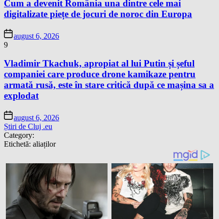
Cum a devenit România una dintre cele mai
digitalizate piețe de jocuri de noroc din Europa
august 6, 2026
9
Vladimir Tkachuk, apropiat al lui Putin și șeful
companiei care produce drone kamikaze pentru
armată rusă, este în stare critică după ce mașina sa a
explodat
august 6, 2026
Știri de Cluj .eu
Category:
Etichetă:
aliaților