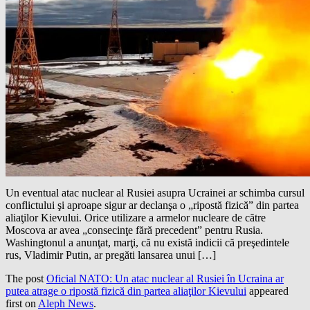
Un eventual atac nuclear al Rusiei asupra Ucrainei ar schimba cursul
conflictului şi aproape sigur ar declanşa o „ripostă fizică” din partea
aliaţilor Kievului. Orice utilizare a armelor nucleare de către
Moscova ar avea „consecinţe fără precedent” pentru Rusia.
Washingtonul a anunţat, marţi, că nu există indicii că preşedintele
rus, Vladimir Putin, ar pregăti lansarea unui […]
The post
Oficial NATO: Un atac nuclear al Rusiei în Ucraina ar
putea atrage o ripostă fizică din partea aliaţilor Kievului
appeared
first on
Aleph News
.