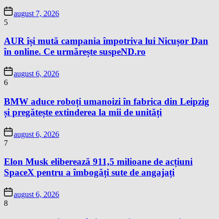
august 7, 2026
5
AUR își mută campania împotriva lui Nicușor Dan
în online. Ce urmărește suspeND.ro
august 6, 2026
6
BMW aduce roboți umanoizi în fabrica din Leipzig
și pregătește extinderea la mii de unități
august 6, 2026
7
Elon Musk eliberează 911,5 milioane de acțiuni
SpaceX pentru a îmbogăți sute de angajați
august 6, 2026
8