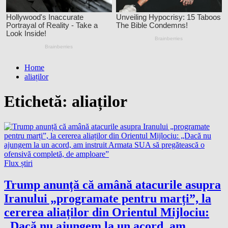
Home
aliaților
Etichetă:
aliaților
Flux știri
Trump anunță că amână atacurile asupra
Iranului „programate pentru marți”, la
cererea aliaților din Orientul Mijlociu:
„Dacă nu ajungem la un acord, am