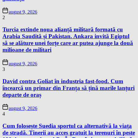
august 9, 2026
2
Turcia extinde noua alianță militară formată cu
Arabia Saudită și Pakistan. Ankara invită Egiptul
să se alăture unei forțe care ar putea ajunge la două
milioane de militari
august 9, 2026
3
David contra Goliat în industria fast-food. Cum
încearcă un primar din Franța să țină marile lanțuri
departe de oraș
august 9, 2026
4
Cum folosește Suedia sportul ca alternativă la viața
de stradă. Tinerii au acces gratuit la terenuri în peste