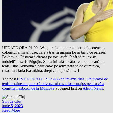
UPDATE ORA 01.00 „Wagner” l-a luat prizonier pe locotenent-
colonelul armatei ruse, care a tras în mașina lor în timp ce părăsea
Bakhmut. „Păstrează cireașa pe tort, astfel încât să nu existe
îndoieli”, a scris Prigojin. Știrea inițială Jucătoarea ucraineană de
tenis Elina Svitolina a calificat-o pe adversara sa de duminică,
rusoaica Daria Kasatkina, drept „curajoasă” […]
The post
LIVE UPDATE. Ziua 466 de invazie rusă. Un jucător de
tenis ucrainean spune că adversarul rus a fost curajos pentru că a
comentat războiul de la Moscova
appeared first on
Aleph News
.
Stiri de Cluj
iunie 5, 2023
Read More