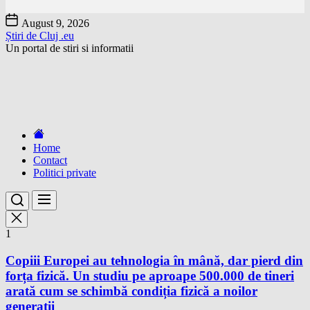
Skip
August 9, 2026
to
Știri de Cluj .eu
the
Un portal de stiri si informatii
content
Home
Contact
Politici private
1
Copiii Europei au tehnologia în mână, dar pierd din
forța fizică. Un studiu pe aproape 500.000 de tineri
arată cum se schimbă condiția fizică a noilor
generații