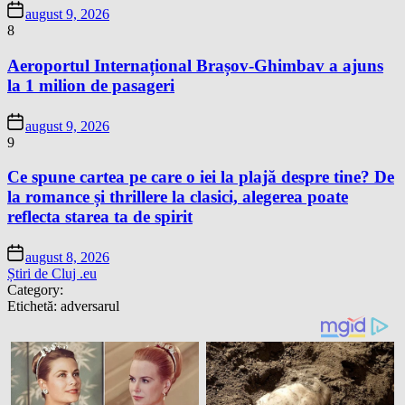
august 9, 2026
8
Aeroportul Internațional Brașov-Ghimbav a ajuns
la 1 milion de pasageri
august 9, 2026
9
Ce spune cartea pe care o iei la plajă despre tine? De
la romance și thrillere la clasici, alegerea poate
reflecta starea ta de spirit
august 8, 2026
Știri de Cluj .eu
Category:
Etichetă:
adversarul