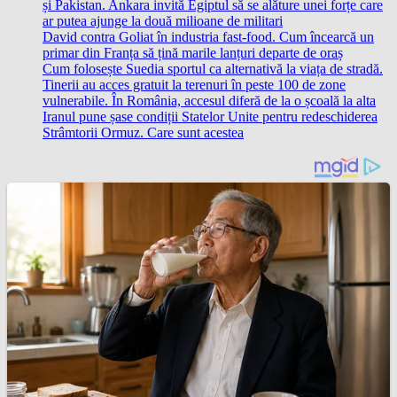
și Pakistan. Ankara invită Egiptul să se alăture unei forțe care
ar putea ajunge la două milioane de militari
David contra Goliat în industria fast-food. Cum încearcă un
primar din Franța să țină marile lanțuri departe de oraș
Cum folosește Suedia sportul ca alternativă la viața de stradă.
Tinerii au acces gratuit la terenuri în peste 100 de zone
vulnerabile. În România, accesul diferă de la o școală la alta
Iranul pune șase condiții Statelor Unite pentru redeschiderea
Strâmtorii Ormuz. Care sunt acestea