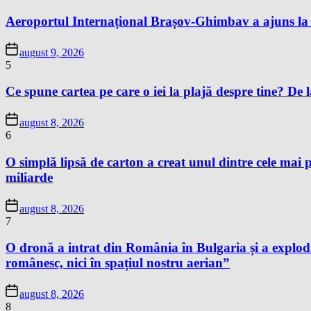
Aeroportul Internațional Brașov-Ghimbav a ajuns la 
august 9, 2026
5
Ce spune cartea pe care o iei la plajă despre tine? De la
august 8, 2026
6
O simplă lipsă de carton a creat unul dintre cele mai p
miliarde
august 8, 2026
7
O dronă a intrat din România în Bulgaria și a exploda
românesc, nici în spațiul nostru aerian”
august 8, 2026
8