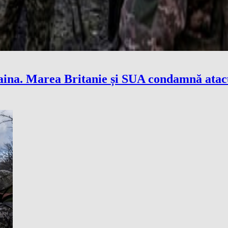
na. Marea Britanie și SUA condamnă atacur