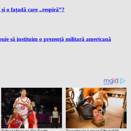
i și o fațadă care „respiră”?
ie să instituim o prezență militară americană