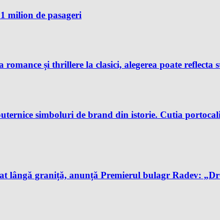
1 milion de pasageri
 romance și thrillere la clasici, alegerea poate reflecta s
uternice simboluri de brand din istorie. Cutia portocali
t lângă graniță, anunță Premierul bulagr Radev: „Drona