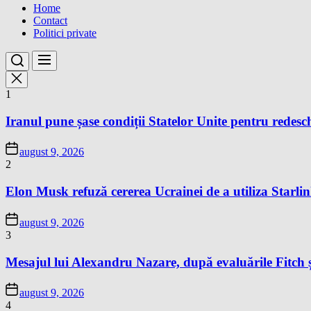
Home
Contact
Politici private
1
Iranul pune șase condiții Statelor Unite pentru redes
august 9, 2026
2
Elon Musk refuză cererea Ucrainei de a utiliza Starlin
august 9, 2026
3
Mesajul lui Alexandru Nazare, după evaluările Fitch 
august 9, 2026
4