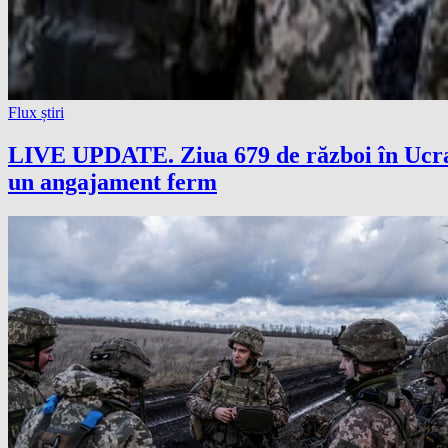
Flux știri
LIVE UPDATE. Ziua 679 de război în Ucrai
un angajament ferm