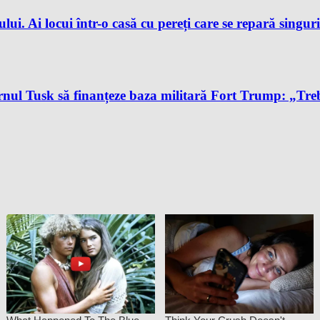
ului. Ai locui într-o casă cu pereți care se repară singur
l Tusk să finanțeze baza militară Fort Trump: „Trebu