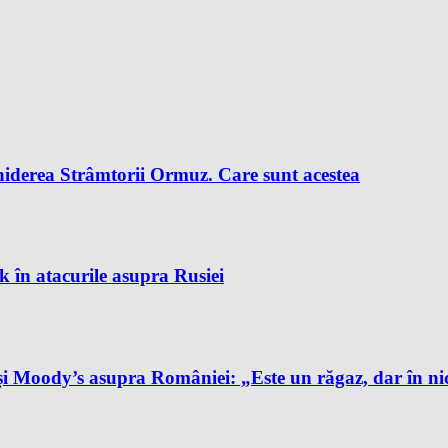
chiderea Strâmtorii Ormuz. Care sunt acestea
k în atacurile asupra Rusiei
și Moody’s asupra României: „Este un răgaz, dar în ni