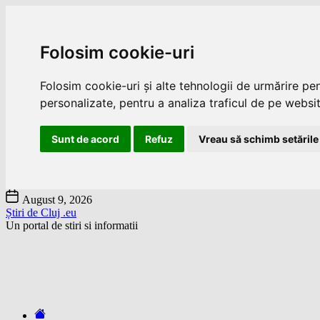
Folosim cookie-uri
Folosim cookie-uri și alte tehnologii de urmărire pe
personalizate, pentru a analiza traficul de pe website
Sunt de acord
Refuz
Vreau să schimb setările
Skip
August 9, 2026
to
Știri de Cluj .eu
the
Un portal de stiri si informatii
content