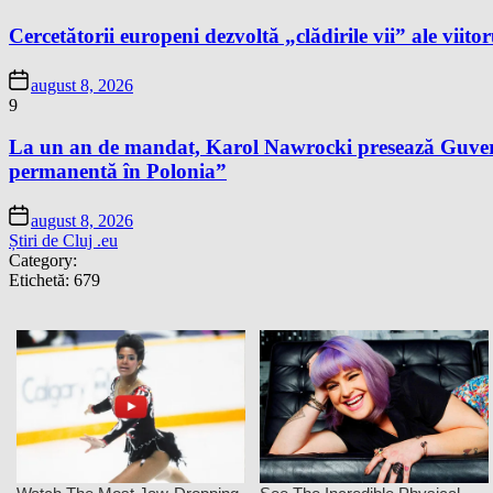
Cercetătorii europeni dezvoltă „clădirile vii” ale viitor
august 8, 2026
9
La un an de mandat, Karol Nawrocki presează Guvernu
permanentă în Polonia”
august 8, 2026
Știri de Cluj .eu
Category:
Etichetă:
679