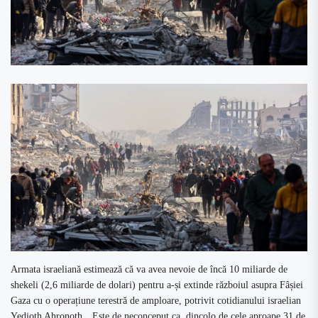
Armata israeliană estimează că va avea nevoie de încă 10 miliarde de
shekeli (2,6 miliarde de dolari) pentru a-și extinde războiul asupra Fâșiei
Gaza cu o operațiune terestră de amploare, potrivit cotidianului israelian
Yedioth Ahronoth. „Este de neconceput ca, dincolo de cele aproape 31 de