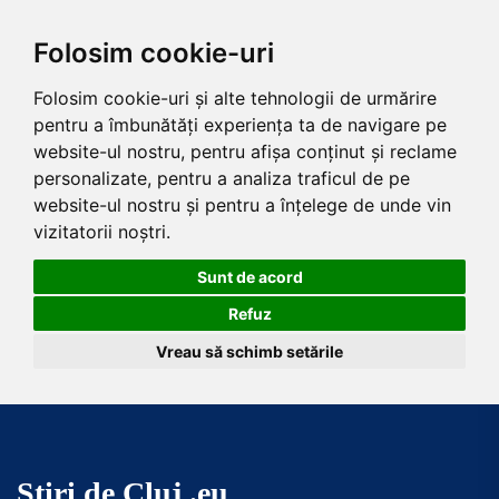
Folosim cookie-uri
Folosim cookie-uri și alte tehnologii de urmărire
pentru a îmbunătăți experiența ta de navigare pe
website-ul nostru, pentru afișa conținut și reclame
personalizate, pentru a analiza traficul de pe
website-ul nostru și pentru a înțelege de unde vin
vizitatorii noștri.
Sunt de acord
Refuz
Vreau să schimb setările
Skip
to
the
Știri de Cluj .eu