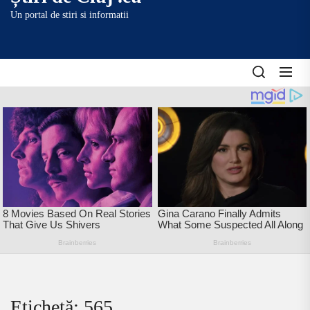
content
Un portal de stiri si informatii
Etichetă:
565