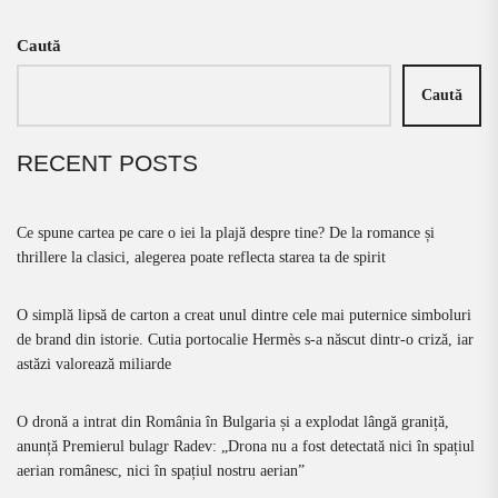
Caută
Caută
RECENT POSTS
Ce spune cartea pe care o iei la plajă despre tine? De la romance și
thrillere la clasici, alegerea poate reflecta starea ta de spirit
O simplă lipsă de carton a creat unul dintre cele mai puternice simboluri
de brand din istorie. Cutia portocalie Hermès s-a născut dintr-o criză, iar
astăzi valorează miliarde
O dronă a intrat din România în Bulgaria și a explodat lângă graniță,
anunță Premierul bulagr Radev: „Drona nu a fost detectată nici în spațiul
aerian românesc, nici în spațiul nostru aerian”