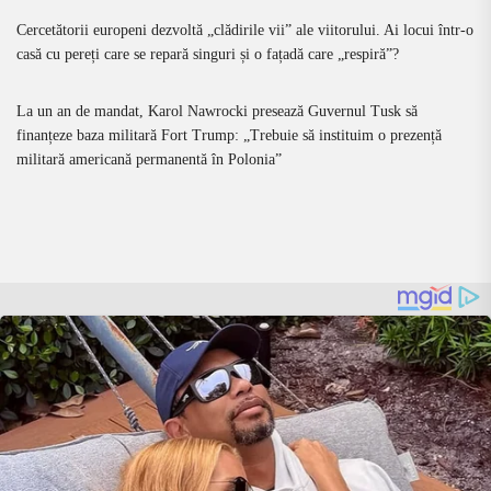
Cercetătorii europeni dezvoltă „clădirile vii” ale viitorului. Ai locui într-o
casă cu pereți care se repară singuri și o fațadă care „respiră”?
La un an de mandat, Karol Nawrocki presează Guvernul Tusk să
finanțeze baza militară Fort Trump: „Trebuie să instituim o prezență
militară americană permanentă în Polonia”