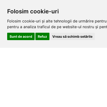
Folosim cookie-uri
Folosim cookie-uri și alte tehnologii de urmărire pentr
pentru a analiza traficul de pe website-ul nostru și pentr
Sunt de acord
Refuz
Vreau să schimb setările
Skip
AUGUST 7, 2026
to
the
content
Știri de Cluj .eu
Un portal de stiri si informatii
Home
Contact
Politici pr