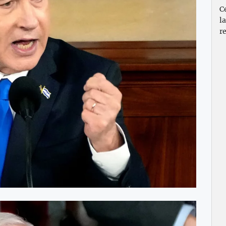
C
l
re