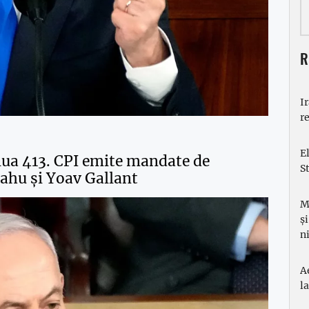
R
I
r
E
iua 413. CPI emite mandate de
S
ahu și Yoav Gallant
M
ș
n
A
l