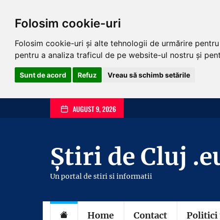
Folosim cookie-uri
Folosim cookie-uri și alte tehnologii de urmărire pentr
pentru a analiza traficul de pe website-ul nostru și pentr
Sunt de acord
Refuz
Vreau să schimb setările
Skip
AUGUST 9, 2026
to
the
content
Știri de Cluj .e
Un portal de stiri si informatii
Home
Contact
Politici