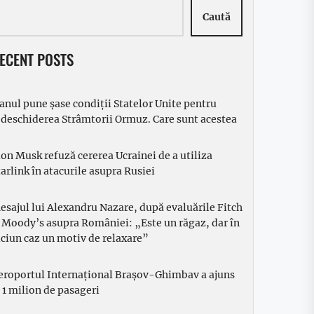
Caută
ECENT POSTS
ranul pune șase condiții Statelor Unite pentru
edeschiderea Strâmtorii Ormuz. Care sunt acestea
lon Musk refuză cererea Ucrainei de a utiliza
tarlink în atacurile asupra Rusiei
esajul lui Alexandru Nazare, după evaluările Fitch
i Moody’s asupra României: „Este un răgaz, dar în
iciun caz un motiv de relaxare”
eroportul Internațional Brașov-Ghimbav a ajuns
a 1 milion de pasageri