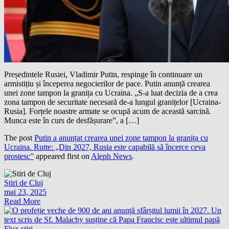
Președintele Rusiei, Vladimir Putin, respinge în continuare un
armistițiu și începerea negocierilor de pace. Putin anunță crearea
unei zone tampon la granița cu Ucraina. „S-a luat decizia de a crea
zona tampon de securitate necesară de-a lungul granițelor [Ucraina-
Rusia]. Forțele noastre armate se ocupă acum de această sarcină.
Munca este în curs de desfășurare”, a […]
The post
Putin a anunțat crearea unei zone tampon la granița cu
Ucraina. Rutte: „Din 2027, Rusia este capabilă să încerce ceva
prostesc”
appeared first on
Aleph News
.
Stiri de Cluj
mai 23, 2025
Read More
Flux știri