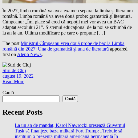
În 2027, limba română va avea examen separat la limba și literatura
română. Limba română va avea două probe: gramatică și literatură.
Cîmpeanu: „Îmi place să cred că nepoții mei vor avea un BAC
adaptat secolului 21”. Sistemul educațional de la noi se schimbă de
la an la an. Ultima modificare pe care o propune […]
The post
Ministrul Cîmpeanu vrea două probe de bac la Limba
română din 2027: Una de gramatică și una de literatură
appeared
first on
Aleph News
.
Stiri de Cluj
august 19, 2022
Read More
Caută
Caută
Recent Posts
La un an de mandat, Karol Nawrocki presează Guvernul
Tusk să finanțeze baza militară Fort Trump: „Trebuie să
instituim o prezență militară americană permanentă în