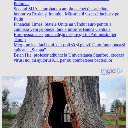
Polonia”
Senatul SUA a aprobat un amplu pachet de sancțiuni
împotriva Rusiei și Iranului. Măsurile îl vizează inclusiv pe
Putin
Financial Times: Statele Unite au vândut euro pentru a
cumpăra yeni japonezi, fără a informa Banca Centrală
Europeană. Ce spun analiștii despre gestul Administrației
Trump
Mergi pe jos, faci bani, dar poți să și pierzi. Cum funcționează
aplicația „Steppa”
Brian Hie, profesor adjunct la Universitatea Stanford, creează
viruși noi cu ajutorul A.I. pentru combaterea bacteriilor