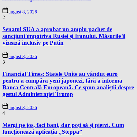
august 8, 2026
2
Senatul SUA a aprobat un amplu pachet de
sancțiuni împotriva Rusiei și Iranului. Măsurile îl
vizează inclusiv pe Putin
august 8, 2026
3
Financial Times: Statele Unite au vândut euro
pentru a cumpăra yeni japonezi, fără a informa
Banca Centrală Europeană. Ce spun analiștii despre
gestul Administrației Trump
august 8, 2026
4
Mergi pe jos, faci bani, dar poți să și pierzi. Cum
funcționează aplicația „Steppa”