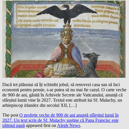
Dacă tot plănuiai să îți schimbi jobul, să renovezi casa sau să faci
economii pentru pensie, s-ar putea să nu mai fie cazul. O carte veche
de 900 de ani, găsită în Arhivele Secrete ale Vaticanului, anunță că
sfârșitul lumii vine în 2027. Textul este atribuit lui Sf. Malachy, un
arhiepiscop irlandez din secolul XII, […]
The post
O profeție veche de 900 de ani anunță sfârșitul lumii în
2027. Un text scris de Sf. Malachy susține că Papa Francisc este
ultimul papă
appeared first on
Aleph News
.