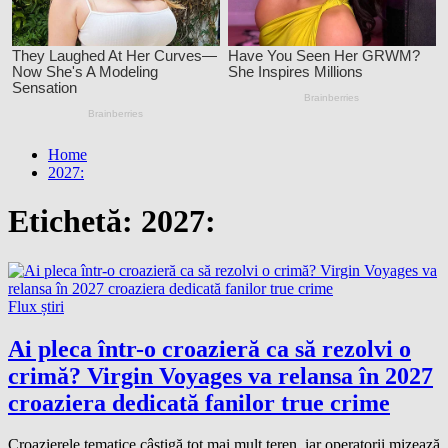
Home
2027:
Etichetă:
2027:
Flux știri
Ai pleca într-o croazieră ca să rezolvi o
crimă? Virgin Voyages va relansa în 2027
croaziera dedicată fanilor true crime
Croazierele tematice câștigă tot mai mult teren, iar operatorii mizează