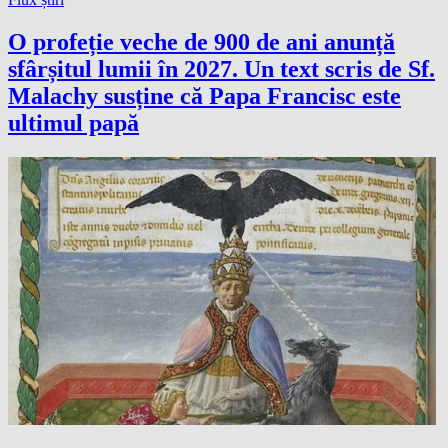
O profeție veche de 900 de ani anunță
sfârșitul lumii în 2027. Un text scris de Sf.
Malachy susține că Papa Francisc este
ultimul papă