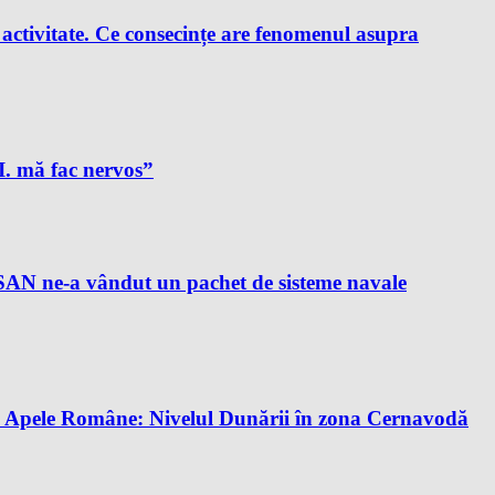
e activitate. Ce consecințe are fenomenul asupra
A.I. mă fac nervos”
AN ne-a vândut un pachet de sisteme navale
tă. Apele Române: Nivelul Dunării în zona Cernavodă