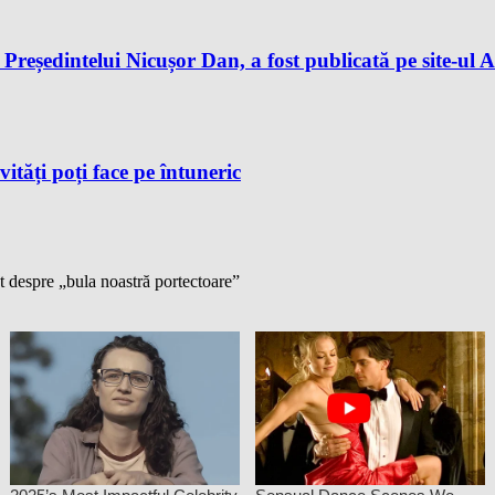
reședintelui Nicușor Dan, a fost publicată pe site-ul A
vități poți face pe întuneric
t despre „bula noastră portectoare”