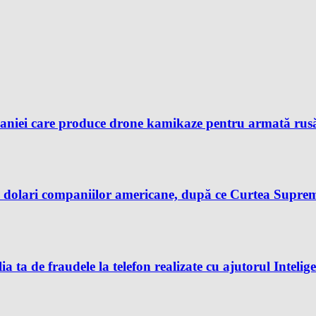
aniei care produce drone kamikaze pentru armată rusă, 
dolari companiilor americane, după ce Curtea Supremă 
ia ta de fraudele la telefon realizate cu ajutorul Intelig