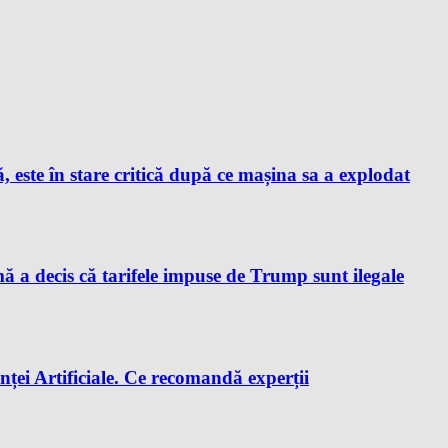
este în stare critică după ce mașina sa a explodat
a decis că tarifele impuse de Trump sunt ilegale
enței Artificiale. Ce recomandă experții