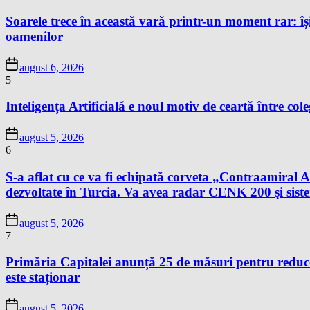
Soarele trece în această vară printr-un moment rar: își
oamenilor
august 6, 2026
5
Inteligența Artificială e noul motiv de ceartă între cole
august 5, 2026
6
S-a aflat cu ce va fi echipată corveta „Contraamir
dezvoltate în Turcia. Va avea radar CENK 200 şi s
august 5, 2026
7
Primăria Capitalei anunță 25 de măsuri pentru reduce
este staționar
august 5, 2026