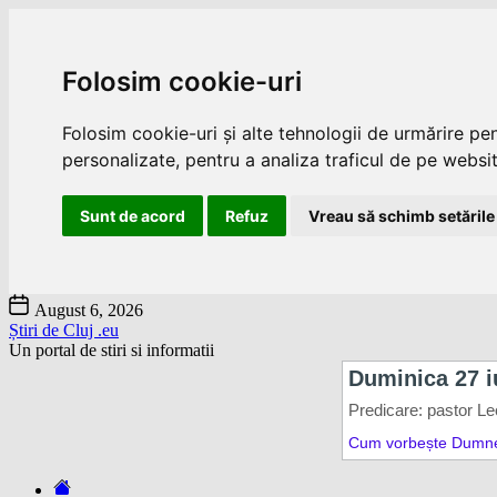
Folosim cookie-uri
Folosim cookie-uri și alte tehnologii de urmărire pe
personalizate, pentru a analiza traficul de pe website
Sunt de acord
Refuz
Vreau să schimb setările
Skip
August 6, 2026
to
Știri de Cluj .eu
the
Un portal de stiri si informatii
content