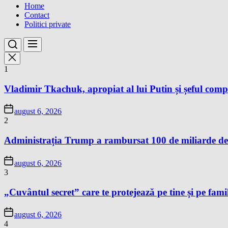
Home
Contact
Politici private
1
Vladimir Tkachuk, apropiat al lui Putin și șeful comp
august 6, 2026
2
Administrația Trump a rambursat 100 de miliarde de 
august 6, 2026
3
„Cuvântul secret” care te protejează pe tine și pe famil
august 6, 2026
4