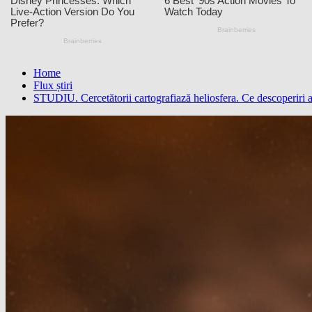
Home
Flux știri
STUDIU. Cercetătorii cartografiază heliosfera. Ce descoperiri a