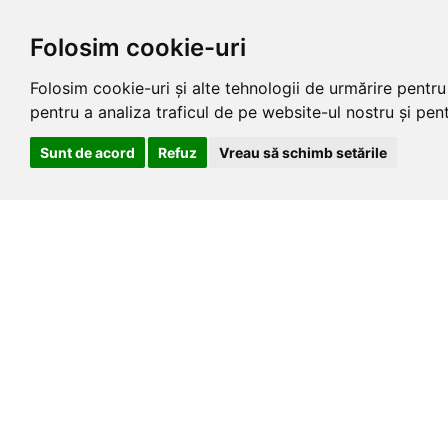
Folosim cookie-uri
Folosim cookie-uri și alte tehnologii de urmărire pentr
pentru a analiza traficul de pe website-ul nostru și pentr
Sunt de acord
Refuz
Vreau să schimb setările
Skip
AUGUST 7, 2026
to
the
content
Știri de Cluj .eu
Un portal de stiri si informatii
Home
Contact
Politici pr