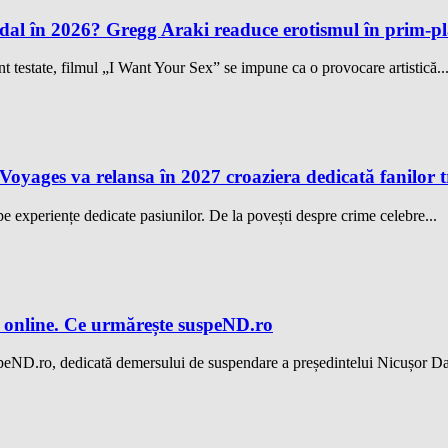
andal în 2026? Gregg Araki readuce erotismul în prim-
t testate, filmul „I Want Your Sex” se impune ca o provocare artistică..
n Voyages va relansa în 2027 croaziera dedicată fanilor 
pe experiențe dedicate pasiunilor. De la povești despre crime celebre...
 online. Ce urmărește suspeND.ro
speND.ro, dedicată demersului de suspendare a președintelui Nicușor Da