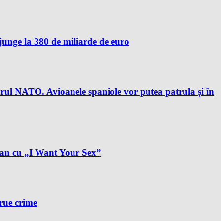
unge la 380 de miliarde de euro
drul NATO. Avioanele spaniole vor putea patrula și în
plan cu „I Want Your Sex”
true crime