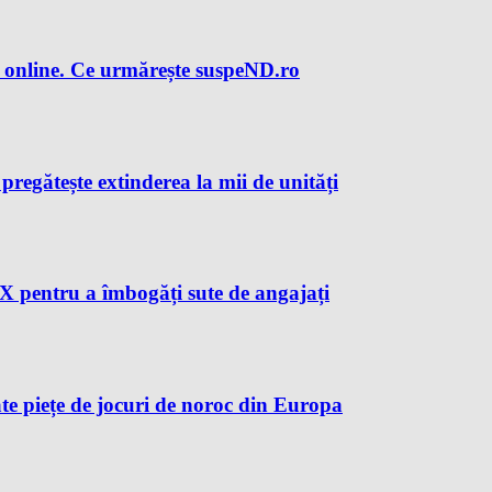
 online. Ce urmărește suspeND.ro
regătește extinderea la mii de unități
X pentru a îmbogăți sute de angajați
te piețe de jocuri de noroc din Europa