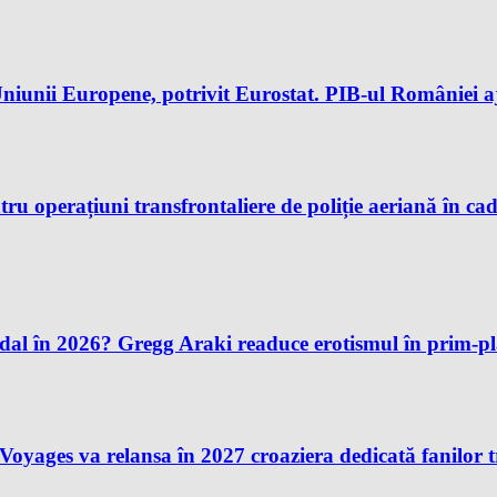
iunii Europene, potrivit Eurostat. PIB-ul României aj
u operațiuni transfrontaliere de poliție aeriană în ca
andal în 2026? Gregg Araki readuce erotismul în prim-
n Voyages va relansa în 2027 croaziera dedicată fanilor 