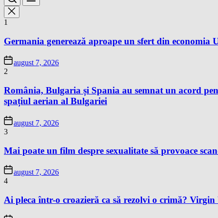
1
Germania generează aproape un sfert din economia Un
august 7, 2026
2
România, Bulgaria și Spania au semnat un acord pentr
spațiul aerian al Bulgariei
august 7, 2026
3
Mai poate un film despre sexualitate să provoace sc
august 7, 2026
4
Ai pleca într-o croazieră ca să rezolvi o crimă? Virgi