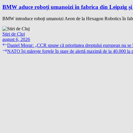
BMW aduce roboți umanoizi în fabrica din Leipzig și p
BMW introduce roboți umanoizi Aeon de la Hexagon Robotics în fabrica
Stiri de Cluj
august 6, 2026
Navigare
Previous
Daniel Morar: „CCR spune că prioritatea dreptului european nu se în
post:
Next
NATO își mărește forțele în stare de alertă maximă de la 40.000 la 
în
post:
articole