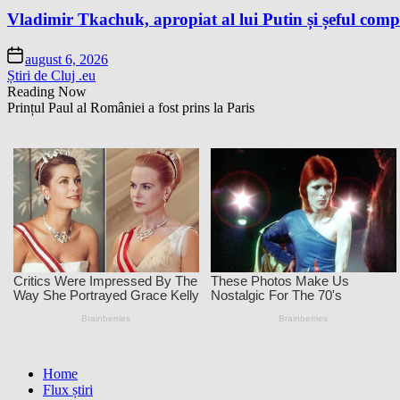
Vladimir Tkachuk, apropiat al lui Putin și șeful comp
august 6, 2026
Știri de Cluj .eu
Reading Now
Prințul Paul al României a fost prins la Paris
Home
Flux știri