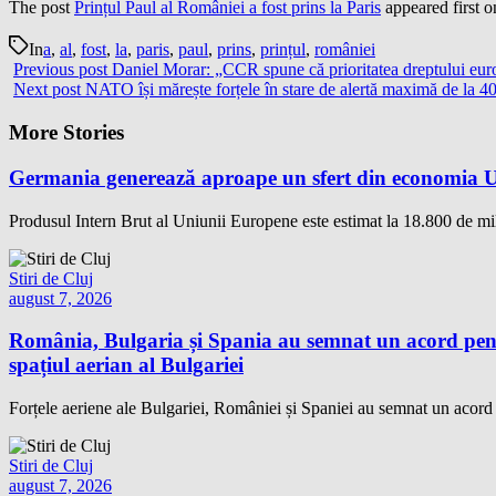
The post
Prințul Paul al României a fost prins la Paris
appeared first 
In
a
,
al
,
fost
,
la
,
paris
,
paul
,
prins
,
prințul
,
româniei
Previous post
Daniel Morar: „CCR spune că prioritatea dreptului europ
Next post
NATO își mărește forțele în stare de alertă maximă de la 4
More Stories
Germania generează aproape un sfert din economia Un
Produsul Intern Brut al Uniunii Europene este estimat la 18.800 de mil
Stiri de Cluj
august 7, 2026
România, Bulgaria și Spania au semnat un acord pentr
spațiul aerian al Bulgariei
Forțele aeriene ale Bulgariei, României și Spaniei au semnat un acord te
Stiri de Cluj
august 7, 2026