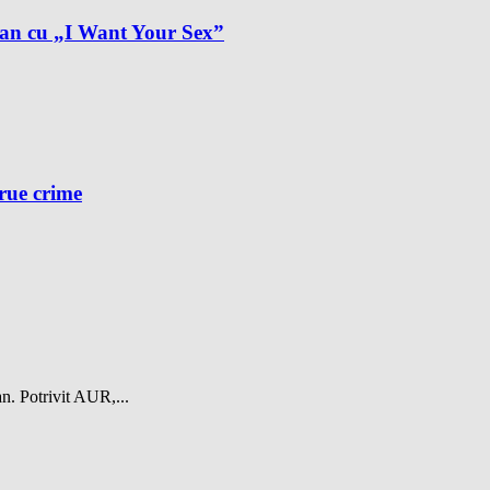
plan cu „I Want Your Sex”
.
true crime
n. Potrivit AUR,...