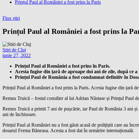
Prințul Paul al României a fost prins la Paris
Flux știri
Prințul Paul al României a fost prins la Pa
Stiri de Cluj
iunie 27, 2022
Prințul Paul al României a fost prins în Paris.
Acesta fugise din țară de aproape doi ani de zile, după ce a
Prințul Paul de România a fost condamnat definitiv în Do
Prințul Paul al României a fost prins la Paris. Acesta fugise din țară d
Remus Truică – fostul consilier al lui Adrian Năstase și Prințul Paul
Remus Truică a primit 7 ani de pușcărie, iar Paul de România 3 ani și 4
ani de închisoare.
Prințul Paul al României nu a fost găsit acasă de polițiștii care au înc
dosarul Ferma Băneasa. Acesta a fost dat în urmărire internațională.