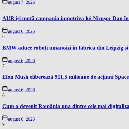
august 7, 2026
5
AUR își mută campania împotriva lui Nicușor Dan în
august 6, 2026
6
BMW aduce roboți umanoizi în fabrica din Leipzig și p
august 6, 2026
7
Elon Musk eliberează 911,5 milioane de acțiuni Space
august 6, 2026
8
Cum a devenit România una dintre cele mai digitaliza
august 6, 2026
9