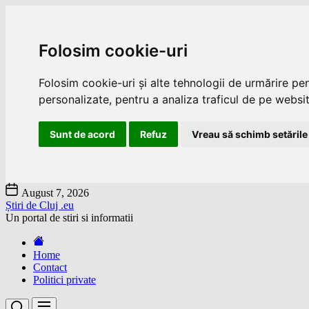
Folosim cookie-uri
Folosim cookie-uri și alte tehnologii de urmărire pe
personalizate, pentru a analiza traficul de pe website
Sunt de acord
Refuz
Vreau să schimb setările
Skip
August 7, 2026
to
Știri de Cluj .eu
the
Un portal de stiri si informatii
content
Home
Contact
Politici private