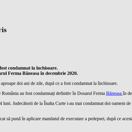
ris
 fost condamnat la închisoare.
sarul Ferma Băneasa în decembrie 2020.
e aproape doi ani de zile, după ce a fost condamnat la închisoare.
 de România au fost condamnați definitiv în Dosarul Ferma
Băneasa
în d
 luni. Judecătorii de la Înalta Curte i-au mai condamnat doi oameni de af
ercat să pună în aplicare mandatul de executare a pedepsei, după ce acesta