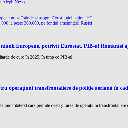
on
Aleph News
.
ean nu se întinde și asupra Constituției naționale”
0.000 la peste 300.000, pe fondul amenințării Rusiei
iunii Europene, potrivit Eurostat. PIB-ul României aj
iarde de euro în 2025, în timp ce PIB-ul...
u operațiuni transfrontaliere de poliție aeriană în ca
hnic trilateral care permite desfășurarea de operațiuni transfrontaliere d