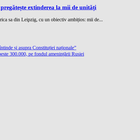
regătește extinderea la mii de unități
 sa din Leipzig, cu un obiectiv ambițios: mii de...
tinde și asupra Constituției naționale”
peste 300.000, pe fondul amenințării Rusiei