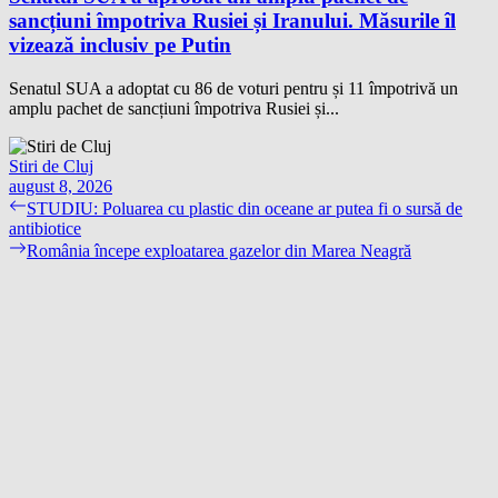
sancțiuni împotriva Rusiei și Iranului. Măsurile îl
vizează inclusiv pe Putin
Senatul SUA a adoptat cu 86 de voturi pentru și 11 împotrivă un
amplu pachet de sancțiuni împotriva Rusiei și...
Stiri de Cluj
august 8, 2026
Navigare
Previous
STUDIU: Poluarea cu plastic din oceane ar putea fi o sursă de
post:
antibiotice
în
Next
România începe exploatarea gazelor din Marea Neagră
articole
post: