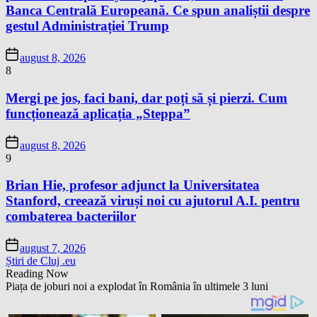
Banca Centrală Europeană. Ce spun analiștii despre
gestul Administrației Trump
august 8, 2026
8
Mergi pe jos, faci bani, dar poți să și pierzi. Cum
funcționează aplicația „Steppa”
august 8, 2026
9
Brian Hie, profesor adjunct la Universitatea
Stanford, creează viruși noi cu ajutorul A.I. pentru
combaterea bacteriilor
august 7, 2026
Știri de Cluj .eu
Reading Now
Piața de joburi noi a explodat în România în ultimele 3 luni