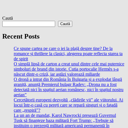
Caută
Caută
Recent Posts
Ce spune cartea pe care o iei la plajă despre tine? De la
romance și thrillere la clasici, alegerea poate reflecta starea ta
de spirit
O simplă lipsă de carton a creat unul dintre cele mai puternice
simboluri de brand din istorie. Cutia portocalie Hermès s-a
născut dintr-o criză, iar astăzi valorează miliarde
O dronă a intrat din România în Bulgaria și a explodat lângă
graniță, anunță Premierul bulagr Radev: „Drona nu a fost
detectată nici în spațiul aerian românesc, nici în spațiul nostru
aerian”
Cercetătorii europeni dezvoltă „clădirile vii” ale viitorului. Ai
locui într-o casă cu pereți care se repară singuri și o fațadă
care „respiră”?
La un an de mandat, Karol Nawrocki presează Guvernul
Tusk să finanțeze baza militară Fort Trump: „Trebuie să
instituim o prezență militară americană permanentă în