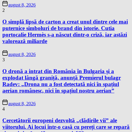
august 8, 2026
2
O simplă lipsă de carton a creat unul dintre cele mai
puternice simboluri de brand din istorie. Cutia
portocalie Hermès s-a născut dintr-o criză, iar astăzi
valorează miliarde
august 8, 2026
3
O dronă a intrat din România în Bulgaria și a
explodat lângă graniță, anunță Premierul bulagr
Radev: „Drona nu a fost detectată nici în spațiul
aerian românesc, nici în spațiul nostru aerian”
august 8, 2026
4
Cercetătorii europeni dezvoltă „clădirile vii” ale
viitorului. Ai locui într-o casă cu pereți care se repară