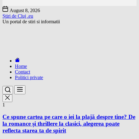
Skip
August 8, 2026
to
Știri de Cluj .eu
the
Un portal de stiri si informatii
content
Home
Contact
Politici private
1
Ce spune cartea pe care o iei la plajă despre tine? De
la romance și thrillere la clasici, alegerea poate
reflecta starea ta de spirit