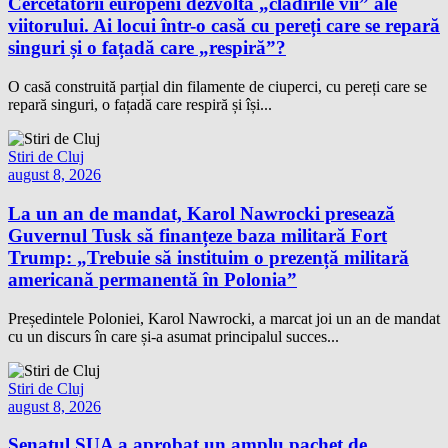
Cercetătorii europeni dezvoltă „clădirile vii” ale
viitorului. Ai locui într-o casă cu pereți care se repară
singuri și o fațadă care „respiră”?
O casă construită parțial din filamente de ciuperci, cu pereți care se
repară singuri, o fațadă care respiră și își...
Stiri de Cluj
august 8, 2026
La un an de mandat, Karol Nawrocki presează
Guvernul Tusk să finanțeze baza militară Fort
Trump: „Trebuie să instituim o prezență militară
americană permanentă în Polonia”
Președintele Poloniei, Karol Nawrocki, a marcat joi un an de mandat
cu un discurs în care și-a asumat principalul succes...
Stiri de Cluj
august 8, 2026
Senatul SUA a aprobat un amplu pachet de