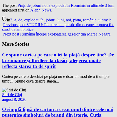
The post
Piața de joburi noi a explodat în România în ultimele 3 luni
appeared first on
Aleph News
.
In
3
,
a
,
de
,
explodat
,
în
,
joburi
,
luni
,
noi
,
piața
,
românia
,
ultimele
Previous post
STUDIU: Poluarea cu plastic din oceane ar putea fi o
sursă de antibiotice
Next post
România începe exploatarea gazelor din Marea Neagră
More Stories
Ce spune cartea pe care o iei la plajă despre tine? De
la romance și thrillere la clasici, alegerea poate
reflecta starea ta de spirit
Cartea pe care o deschizi pe plajă nu e doar un mod de a-ți umple
timpul. Spune ceva despre starea...
Stiri de Cluj
august 8, 2026
O simplă lipsă de carton a creat unul dintre cele mai
puternice simboluri de brand din istorie. Cutia