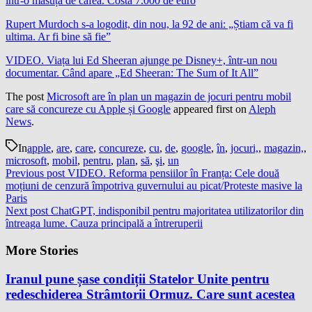
într-o măsuță de cafea. Costă 7.000 de euro
Rupert Murdoch s-a logodit, din nou, la 92 de ani: „Știam că va fi
ultima. Ar fi bine să fie”
VIDEO. Viața lui Ed Sheeran ajunge pe Disney+, într-un nou
documentar. Când apare „Ed Sheeran: The Sum of It All”
The post
Microsoft are în plan un magazin de jocuri pentru mobil
care să concureze cu Apple și Google
appeared first on
Aleph
News
.
In
apple
,
are
,
care
,
concureze
,
cu
,
de
,
google
,
în
,
jocuri,
,
magazin,
,
microsoft
,
mobil
,
pentru
,
plan
,
să
,
şi
,
un
Previous post
VIDEO. Reforma pensiilor în Franța: Cele două
moțiuni de cenzură împotriva guvernului au picat/Proteste masive la
Paris
Next post
ChatGPT, indisponibil pentru majoritatea utilizatorilor din
întreaga lume. Cauza principală a întreruperii
More Stories
Iranul pune șase condiții Statelor Unite pentru
redeschiderea Strâmtorii Ormuz. Care sunt acestea