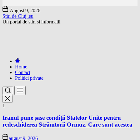
Skip
August 9, 2026
to
Știri de Cluj .eu
the
Un portal de stiri si informatii
content
Home
Contact
Politici private
1
Iranul pune șase condiții Statelor Unite pentru
redeschiderea Strâmtorii Ormuz. Care sunt acestea
august 9, 2026