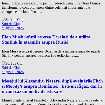
Iranul prezintă șase condiții pentru redeschiderea Strâmtorii Ormuz,
transformând controlul uneia dintre cele mai importante rute
energetice ale lumii într-o...
Stiri de Cluj
august 9, 2026
Elon Musk refuză cererea Ucrainei de a utiliza
Starlink în atacurile asupra Rusiei
Elon Musk a refuzat cererea Ucrainei de a utiliza rețeaua de sateliți
Starlink pentru lansarea de atacuri pe teritoriul rus....
Stiri de Cluj
august 9, 2026
Mesajul lui Alexandru Nazare, după evaluările Fitch
și Moody’s asupra României: „Este un răgaz, dar în
niciun caz un motiv de relaxare”
Ministrul interimar al Finanțelor, Alexandru Nazare, spune că este „o
chestiune vitală” pentru România să își crească ratingul de țară....