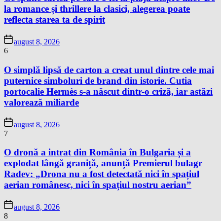
la romance și thrillere la clasici, alegerea poate
reflecta starea ta de spirit
august 8, 2026
6
O simplă lipsă de carton a creat unul dintre cele mai
puternice simboluri de brand din istorie. Cutia
portocalie Hermès s-a născut dintr-o criză, iar astăzi
valorează miliarde
august 8, 2026
7
O dronă a intrat din România în Bulgaria și a
explodat lângă graniță, anunță Premierul bulagr
Radev: „Drona nu a fost detectată nici în spațiul
aerian românesc, nici în spațiul nostru aerian”
august 8, 2026
8