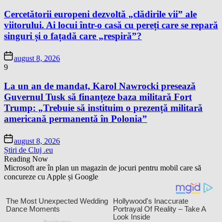
Cercetătorii europeni dezvoltă „clădirile vii” ale
viitorului. Ai locui într-o casă cu pereți care se repară
singuri și o fațadă care „respiră”?
august 8, 2026
9
La un an de mandat, Karol Nawrocki presează
Guvernul Tusk să finanțeze baza militară Fort
Trump: „Trebuie să instituim o prezență militară
americană permanentă în Polonia”
august 8, 2026
Știri de Cluj .eu
Reading Now
Microsoft are în plan un magazin de jocuri pentru mobil care să
concureze cu Apple și Google