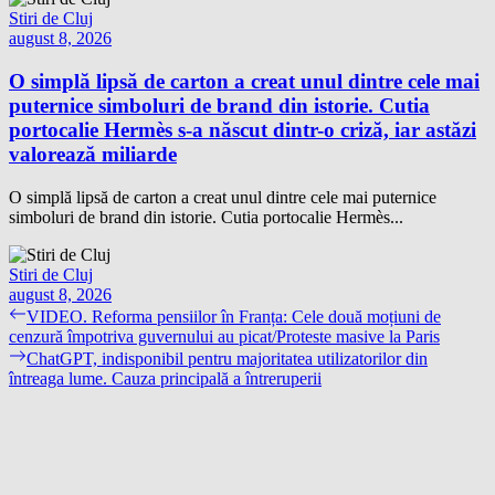
Stiri de Cluj
august 8, 2026
O simplă lipsă de carton a creat unul dintre cele mai
puternice simboluri de brand din istorie. Cutia
portocalie Hermès s-a născut dintr-o criză, iar astăzi
valorează miliarde
O simplă lipsă de carton a creat unul dintre cele mai puternice
simboluri de brand din istorie. Cutia portocalie Hermès...
Stiri de Cluj
august 8, 2026
Navigare
Previous
VIDEO. Reforma pensiilor în Franța: Cele două moțiuni de
post:
cenzură împotriva guvernului au picat/Proteste masive la Paris
în
Next
ChatGPT, indisponibil pentru majoritatea utilizatorilor din
articole
post:
întreaga lume. Cauza principală a întreruperii