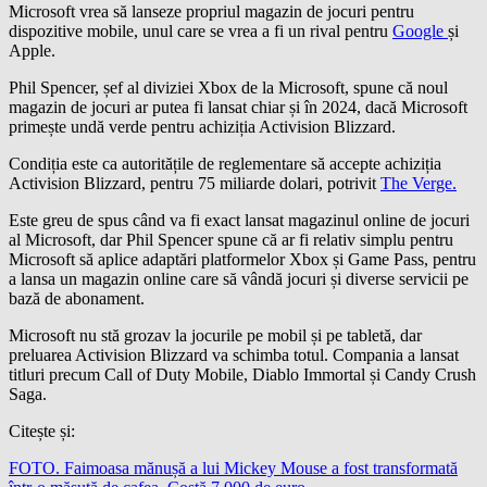
Microsoft vrea să lanseze propriul magazin de jocuri pentru
dispozitive mobile, unul care se vrea a fi un rival pentru
Google
și
Apple.
Phil Spencer, șef al diviziei Xbox de la Microsoft, spune că noul
magazin de jocuri ar putea fi lansat chiar și în 2024, dacă Microsoft
primește undă verde pentru achiziția Activision Blizzard.
Condiția este ca autoritățile de reglementare să accepte achiziția
Activision Blizzard, pentru 75 miliarde dolari, potrivit
The Verge.
Este greu de spus când va fi exact lansat magazinul online de jocuri
al Microsoft, dar Phil Spencer spune că ar fi relativ simplu pentru
Microsoft să aplice adaptări platformelor Xbox și Game Pass, pentru
a lansa un magazin online care să vândă jocuri și diverse servicii pe
bază de abonament.
Microsoft nu stă grozav la jocurile pe mobil și pe tabletă, dar
preluarea Activision Blizzard va schimba totul. Compania a lansat
titluri precum Call of Duty Mobile, Diablo Immortal și Candy Crush
Saga.
Citește și:
FOTO. Faimoasa mănușă a lui Mickey Mouse a fost transformată