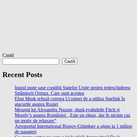
Caută
Caută
Recent Posts
Iranul pune șase condiții Statelor Unite pentru redeschiderea
Strâmtorii Ormuz. Care sunt acestea
Elon Musk refuză cererea Ucrainei de a utiliza Starlink în
atacurile asupra Rusiei
Mesajul lui Alexandru Nazare, după evaluările Fitch și
Moody’s asupra României: „Este un răgaz, dar în niciun caz
un motiv de relaxare”
Aeroportul Internațional Brașov-Ghimbav a ajuns la 1 milion
de pasageri