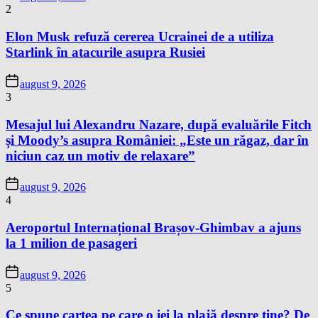
2
Elon Musk refuză cererea Ucrainei de a utiliza
Starlink în atacurile asupra Rusiei
august 9, 2026
3
Mesajul lui Alexandru Nazare, după evaluările Fitch
și Moody’s asupra României: „Este un răgaz, dar în
niciun caz un motiv de relaxare”
august 9, 2026
4
Aeroportul Internațional Brașov-Ghimbav a ajuns
la 1 milion de pasageri
august 9, 2026
5
Ce spune cartea pe care o iei la plajă despre tine? De