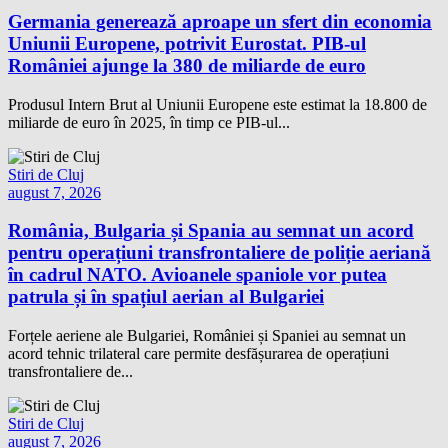
Germania generează aproape un sfert din economia
Uniunii Europene, potrivit Eurostat. PIB-ul
României ajunge la 380 de miliarde de euro
Produsul Intern Brut al Uniunii Europene este estimat la 18.800 de
miliarde de euro în 2025, în timp ce PIB-ul...
Stiri de Cluj
august 7, 2026
România, Bulgaria și Spania au semnat un acord
pentru operațiuni transfrontaliere de poliție aeriană
în cadrul NATO. Avioanele spaniole vor putea
patrula și în spațiul aerian al Bulgariei
Forțele aeriene ale Bulgariei, României și Spaniei au semnat un
acord tehnic trilateral care permite desfășurarea de operațiuni
transfrontaliere de...
Stiri de Cluj
august 7, 2026