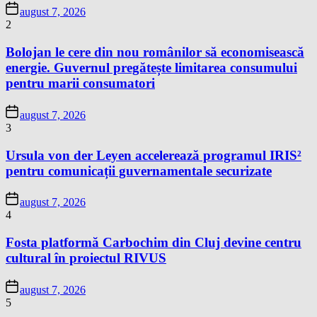
august 7, 2026
2
Bolojan le cere din nou românilor să economisească
energie. Guvernul pregătește limitarea consumului
pentru marii consumatori
august 7, 2026
3
Ursula von der Leyen accelerează programul IRIS²
pentru comunicații guvernamentale securizate
august 7, 2026
4
Fosta platformă Carbochim din Cluj devine centru
cultural în proiectul RIVUS
august 7, 2026
5