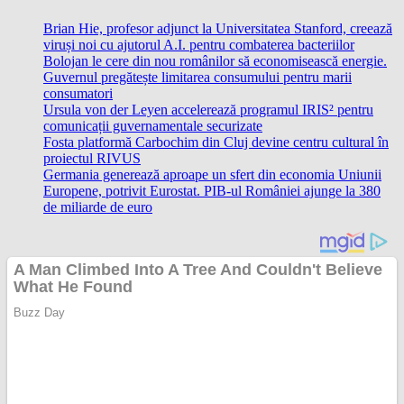
Brian Hie, profesor adjunct la Universitatea Stanford, creează
viruși noi cu ajutorul A.I. pentru combaterea bacteriilor
Bolojan le cere din nou românilor să economisească energie.
Guvernul pregătește limitarea consumului pentru marii
consumatori
Ursula von der Leyen accelerează programul IRIS² pentru
comunicații guvernamentale securizate
Fosta platformă Carbochim din Cluj devine centru cultural în
proiectul RIVUS
Germania generează aproape un sfert din economia Uniunii
Europene, potrivit Eurostat. PIB-ul României ajunge la 380
de miliarde de euro