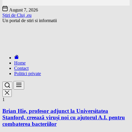
Skip
August 7, 2026
to
Știri de Cluj .eu
the
Un portal de stiri si informatii
content
Home
Contact
Politici private
1
Brian Hie, profesor adjunct la Universitatea
Stanford, creează viruși noi cu ajutorul A.I. pentru
combaterea bacteriilor