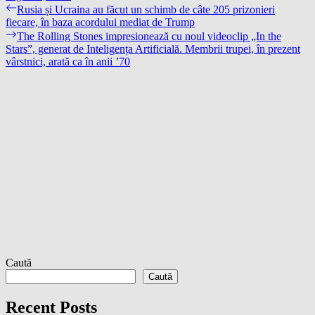
Navigare
Previous
Rusia și Ucraina au făcut un schimb de câte 205 prizonieri
post:
fiecare, în baza acordului mediat de Trump
în
Next
The Rolling Stones impresionează cu noul videoclip „In the
articole
post:
Stars”, generat de Inteligența Artificială. Membrii trupei, în prezent
vârstnici, arată ca în anii ’70
Caută
Caută
Recent Posts