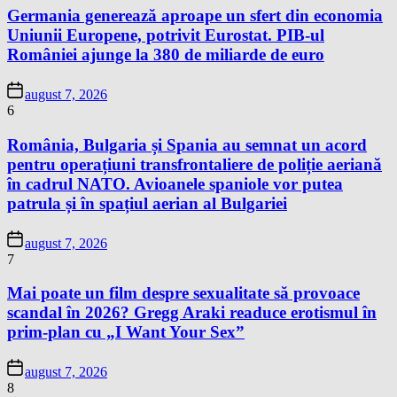
Germania generează aproape un sfert din economia
Uniunii Europene, potrivit Eurostat. PIB-ul
României ajunge la 380 de miliarde de euro
august 7, 2026
6
România, Bulgaria și Spania au semnat un acord
pentru operațiuni transfrontaliere de poliție aeriană
în cadrul NATO. Avioanele spaniole vor putea
patrula și în spațiul aerian al Bulgariei
august 7, 2026
7
Mai poate un film despre sexualitate să provoace
scandal în 2026? Gregg Araki readuce erotismul în
prim-plan cu „I Want Your Sex”
august 7, 2026
8