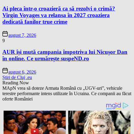
Ai pleca într-o croazieră ca să rezolvi o crimă?
Virgin Voyages va relansa în 2027 croaziera
dedicată fanilor true crime
august 7, 2026
9
AUR își mută campania împotriva lui Nicușor Dan
în online. Ce urmărește suspeND.ro
august 6, 2026
Știri de Cluj .eu
Reading Now
MApN vrea să doteze Armata Română cu „UGV-uri”, vehicule
terestre performante intens utilizate în Ucraina. Ce companii au făcut
oferte României