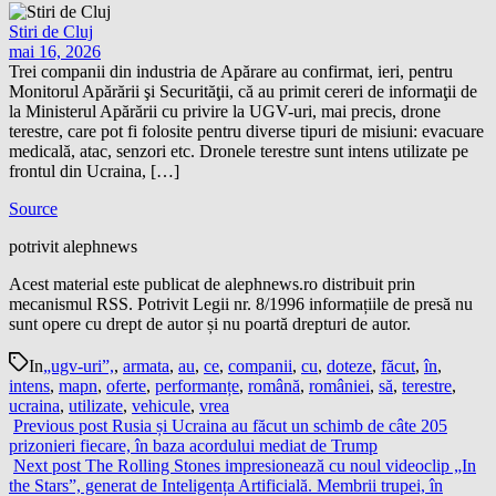
Stiri de Cluj
mai 16, 2026
Trei companii din industria de Apărare au confirmat, ieri, pentru
Monitorul Apărării şi Securităţii, că au primit cereri de informaţii de
la Ministerul Apărării cu privire la UGV-uri, mai precis, drone
terestre, care pot fi folosite pentru diverse tipuri de misiuni: evacuare
medicală, atac, senzori etc. Dronele terestre sunt intens utilizate pe
frontul din Ucraina, […]
Source
potrivit alephnews
Acest material este publicat de alephnews.ro distribuit prin
mecanismul RSS. Potrivit Legii nr. 8/1996 informațiile de presă nu
sunt opere cu drept de autor și nu poartă drepturi de autor.
In
„ugv-uri”,
,
armata
,
au
,
ce
,
companii
,
cu
,
doteze
,
făcut
,
în
,
intens
,
mapn
,
oferte
,
performanțe
,
română
,
româniei
,
să
,
terestre
,
ucraina
,
utilizate
,
vehicule
,
vrea
Previous post
Rusia și Ucraina au făcut un schimb de câte 205
prizonieri fiecare, în baza acordului mediat de Trump
Next post
The Rolling Stones impresionează cu noul videoclip „In
the Stars”, generat de Inteligența Artificială. Membrii trupei, în