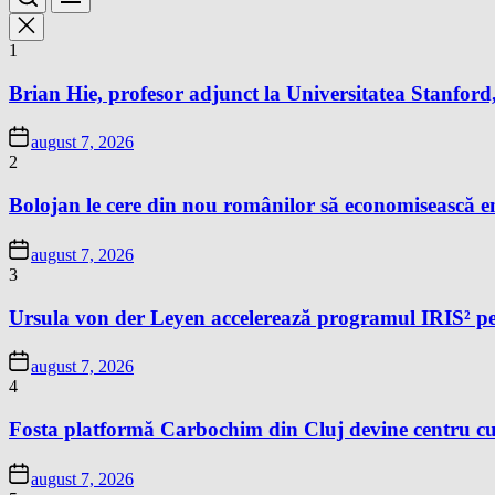
1
Brian Hie, profesor adjunct la Universitatea Stanford,
august 7, 2026
2
Bolojan le cere din nou românilor să economisească e
august 7, 2026
3
Ursula von der Leyen accelerează programul IRIS² pe
august 7, 2026
4
Fosta platformă Carbochim din Cluj devine centru cu
august 7, 2026