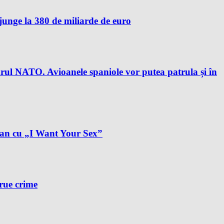
unge la 380 de miliarde de euro
drul NATO. Avioanele spaniole vor putea patrula și în
plan cu „I Want Your Sex”
true crime