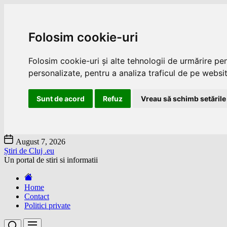
Folosim cookie-uri
Folosim cookie-uri și alte tehnologii de urmărire pe
personalizate, pentru a analiza traficul de pe website
Sunt de acord
Refuz
Vreau să schimb setările
Skip
August 7, 2026
to
Știri de Cluj .eu
the
Un portal de stiri si informatii
content
Home
Contact
Politici private