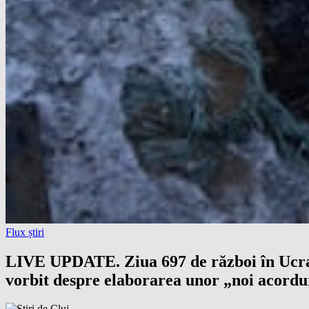
Flux știri
LIVE UPDATE. Ziua 697 de război în Ucrai
vorbit despre elaborarea unor „noi acordur