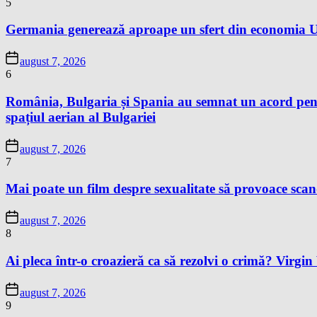
5
Germania generează aproape un sfert din economia Un
august 7, 2026
6
România, Bulgaria și Spania au semnat un acord pentr
spațiul aerian al Bulgariei
august 7, 2026
7
Mai poate un film despre sexualitate să provoace sc
august 7, 2026
8
Ai pleca într-o croazieră ca să rezolvi o crimă? Virgi
august 7, 2026
9