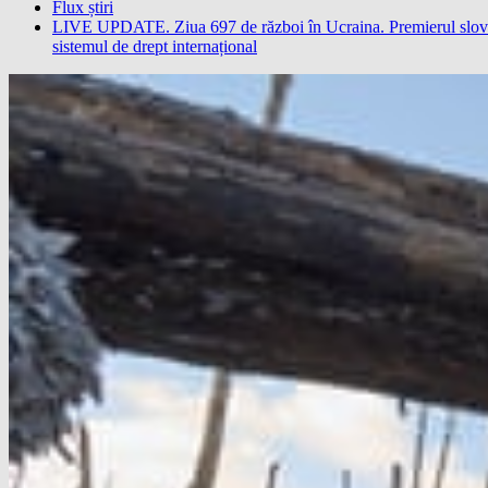
Flux știri
LIVE UPDATE. Ziua 697 de război în Ucraina. Premierul slovac 
sistemul de drept internațional