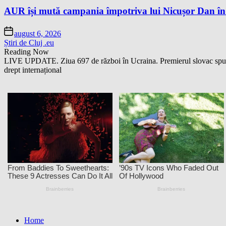
AUR își mută campania împotriva lui Nicușor Dan în
august 6, 2026
Știri de Cluj .eu
Reading Now
LIVE UPDATE. Ziua 697 de război în Ucraina. Premierul slovac spune 
drept internațional
Home