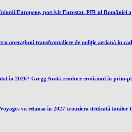
iunii Europene, potrivit Eurostat. PIB-ul României aj
u operațiuni transfrontaliere de poliție aeriană în ca
andal în 2026? Gregg Araki readuce erotismul în prim-
n Voyages va relansa în 2027 croaziera dedicată fanilor 