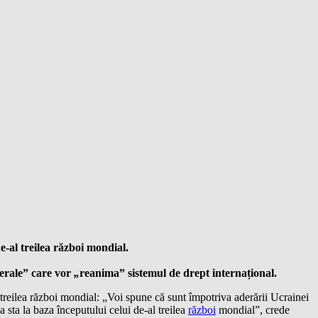
e-al treilea război mondial.
terale” care vor
„
reanima” sistemul de drept internațional.
 treilea război mondial: „Voi spune că sunt împotriva aderării Ucrainei
a sta la baza începutului celui de-al treilea
război
mondial”, crede