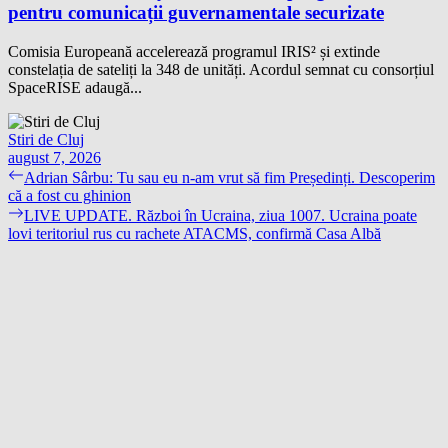
pentru comunicații guvernamentale securizate
Comisia Europeană accelerează programul IRIS² și extinde
constelația de sateliți la 348 de unități. Acordul semnat cu consorțiul
SpaceRISE adaugă...
Stiri de Cluj
august 7, 2026
Navigare
Previous
Adrian Sârbu: Tu sau eu n-am vrut să fim Președinți. Descoperim
post:
că a fost cu ghinion
în
Next
LIVE UPDATE. Război în Ucraina, ziua 1007. Ucraina poate
articole
post:
lovi teritoriul rus cu rachete ATACMS, confirmă Casa Albă