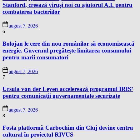
Stanford, creează viruși noi cu ajutorul A.I. pentru
combaterea bacteriilor
august 7, 2026
6
Bolojan le cere din nou românilor să economisească
energie. Guvernul pregătește limitarea consumului
pentru marii consumatori
august 7, 2026
7
Ursula von der Leyen accelerează programul IRIS²
pentru comunicații guvernamentale securizate
august 7, 2026
8
Fosta platformă Carbochim din Cluj devine centru
cultural în proiectul RIVUS