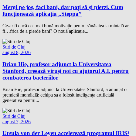
Mergi pe jos, faci bani, dar poți să și pierzi. Cum
funcționează aplicația „Steppa”
Ce-ar fi dacă cea mai bună motivație pentru sănătatea ta mintală ar
fi…frica de a pierde bani? O nouă aplicație...
Stiri de Cluj
august 8, 2026
Brian Hie, profesor adjunct la Universitatea
Stanford, creează viruși noi cu ajutorul A.I. pentru
combaterea bacteriilor
Brian Hie, profesor adjunct la Universitatea Stanford, a anunțat o
premieră mondială: echipa sa a folosit inteligența artificială
generativă pentru...
Stiri de Cluj
august 7, 2026
Ursula von der Leyen accelerează programul IRIS²