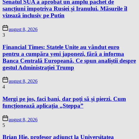
Senatul SUA a aprobat un amplu pachet de
sancțiuni împotriva Rusiei și Iranului. Măsurile îl
vizează inclusiv pe Putin
august 8, 2026
3
Financial Times: Statele Unite au vândut euro
pentru a cumpăra yeni japonezi, fără a informa
Banca Centrală Europeană. Ce spun analiștii despre
gestul Administrației Trump
august 8, 2026
4
Mergi pe jos, faci bani, dar poți să și pierzi. Cum
funcționează aplicația „Steppa”
august 8, 2026
5
Brian Hie, profesor adjunct la Universitatea