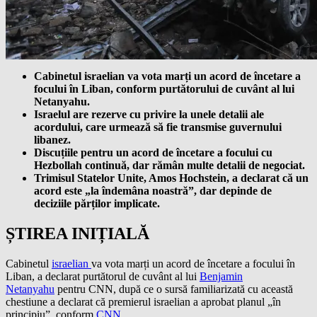
Cabinetul israelian va vota marți un acord de încetare a
focului în Liban, conform purtătorului de cuvânt al lui
Netanyahu.
Israelul are rezerve cu privire la unele detalii ale
acordului, care urmează să fie transmise guvernului
libanez.
Discuțiile pentru un acord de încetare a focului cu
Hezbollah continuă, dar rămân multe detalii de negociat.
Trimisul Statelor Unite, Amos Hochstein, a declarat că un
acord este „la îndemâna noastră”, dar depinde de
deciziile părților implicate.
ȘTIREA INIȚIALĂ
Cabinetul
israelian
va vota marți un acord de încetare a focului în
Liban, a declarat purtătorul de cuvânt al lui
Benjamin
Netanyahu
pentru CNN, după ce o sursă familiarizată cu această
chestiune a declarat că premierul israelian a aprobat planul „în
principiu”, conform
CNN.