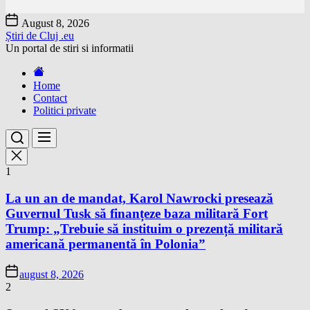
Skip
August 8, 2026
to
Știri de Cluj .eu
the
Un portal de stiri si informatii
content
Home
Contact
Politici private
1
La un an de mandat, Karol Nawrocki presează
Guvernul Tusk să finanțeze baza militară Fort
Trump: „Trebuie să instituim o prezență militară
americană permanentă în Polonia”
august 8, 2026
2