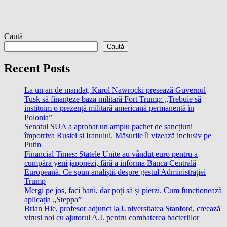
Caută
Caută
Recent Posts
La un an de mandat, Karol Nawrocki presează Guvernul
Tusk să finanțeze baza militară Fort Trump: „Trebuie să
instituim o prezență militară americană permanentă în
Polonia”
Senatul SUA a aprobat un amplu pachet de sancțiuni
împotriva Rusiei și Iranului. Măsurile îl vizează inclusiv pe
Putin
Financial Times: Statele Unite au vândut euro pentru a
cumpăra yeni japonezi, fără a informa Banca Centrală
Europeană. Ce spun analiștii despre gestul Administrației
Trump
Mergi pe jos, faci bani, dar poți să și pierzi. Cum funcționează
aplicația „Steppa”
Brian Hie, profesor adjunct la Universitatea Stanford, creează
viruși noi cu ajutorul A.I. pentru combaterea bacteriilor