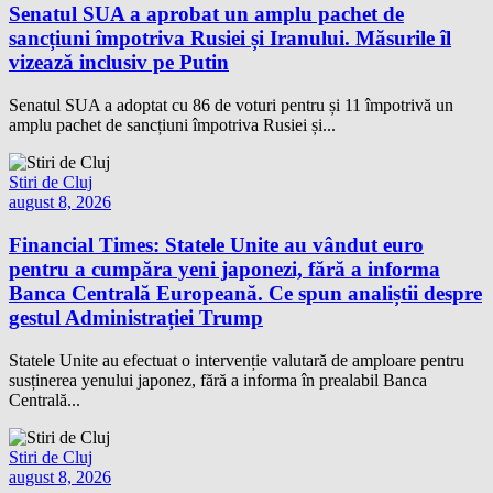
Senatul SUA a aprobat un amplu pachet de
sancțiuni împotriva Rusiei și Iranului. Măsurile îl
vizează inclusiv pe Putin
Senatul SUA a adoptat cu 86 de voturi pentru și 11 împotrivă un
amplu pachet de sancțiuni împotriva Rusiei și...
Stiri de Cluj
august 8, 2026
Financial Times: Statele Unite au vândut euro
pentru a cumpăra yeni japonezi, fără a informa
Banca Centrală Europeană. Ce spun analiștii despre
gestul Administrației Trump
Statele Unite au efectuat o intervenție valutară de amploare pentru
susținerea yenului japonez, fără a informa în prealabil Banca
Centrală...
Stiri de Cluj
august 8, 2026