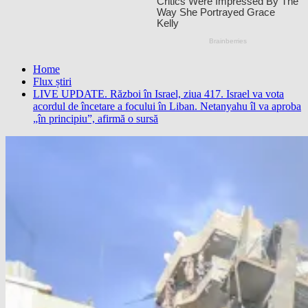
Home
Flux știri
LIVE UPDATE. Război în Israel, ziua 417. Israel va vota
acordul de încetare a focului în Liban. Netanyahu îl va aproba
„în principiu”, afirmă o sursă