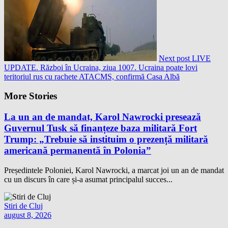
Next post
LIVE
UPDATE. Război în Ucraina, ziua 1007. Ucraina poate lovi
teritoriul rus cu rachete ATACMS, confirmă Casa Albă
More Stories
La un an de mandat, Karol Nawrocki presează
Guvernul Tusk să finanțeze baza militară Fort
Trump: „Trebuie să instituim o prezență militară
americană permanentă în Polonia”
Președintele Poloniei, Karol Nawrocki, a marcat joi un an de mandat
cu un discurs în care și-a asumat principalul succes...
Stiri de Cluj
august 8, 2026