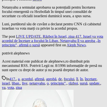
Netanyahu a semnalat aprobarea sa potențială pentru încetarea
focului emergentă cu Hezbollah în timpul unei consultări de
securitate cu oficialii israelieni duminică seara, a spus sursa.
Luni, purtătorul său de cuvânt a declarat pentru CNN că cabinetul
israelian va vota marți cu privire la acordul propus.
The post
LIVE UPDATE. Război în Israel, ziua 417. Israel va vota
acordul de încetare a focului în Liban. Netanyahu îl va aproba „în
principiu”, afirmă o sursă
appeared first on
Aleph News
.
potrivit alephnews
Acest material este publicat de alephnews.ro distribuit prin
mecanismul RSS. Potrivit Legii nr. 8/1996 informațiile de presă nu
sunt opere cu drept de autor și nu poartă drepturi de autor.
In
417.
,
a
,
acordul
,
afirmă
,
aprobă
,
de
,
focului
,
îl
,
în
,
încetare
,
israel
,
liban.
,
live
,
netanyahu
,
o
,
principiu”,
,
război
,
sursă
,
update.
,
va
,
vota
,
ziua