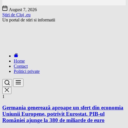
Skip
August 7, 2026
to
Știri de Cluj .eu
the
Un portal de stiri si informatii
content
Home
Contact
Politici private
1
Germania generează aproape un sfert din economia
Uniunii Europene, potrivit Eurostat. PIB-ul
României ajunge la 380 de miliarde de euro