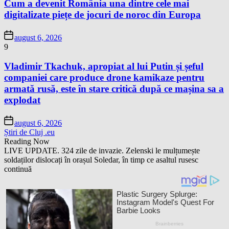
Cum a devenit România una dintre cele mai
digitalizate piețe de jocuri de noroc din Europa
august 6, 2026
9
Vladimir Tkachuk, apropiat al lui Putin și șeful
companiei care produce drone kamikaze pentru
armată rusă, este în stare critică după ce mașina sa a
explodat
august 6, 2026
Știri de Cluj .eu
Reading Now
LIVE UPDATE. 324 zile de invazie. Zelenski le mulțumește
soldaților dislocați în orașul Soledar, în timp ce asaltul rusesc
continuă