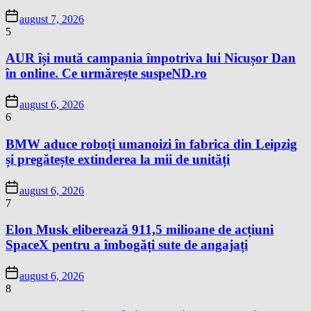
august 7, 2026
5
AUR își mută campania împotriva lui Nicușor Dan
în online. Ce urmărește suspeND.ro
august 6, 2026
6
BMW aduce roboți umanoizi în fabrica din Leipzig
și pregătește extinderea la mii de unități
august 6, 2026
7
Elon Musk eliberează 911,5 milioane de acțiuni
SpaceX pentru a îmbogăți sute de angajați
august 6, 2026
8