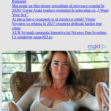
Bulgariei
Mai poate un film despre sexualitate să provoace scandal în
2026? Gregg Araki readuce erotismul în prim-plan cu „I Want
Your Sex”
Ai pleca într-o croazieră ca să rezolvi o crimă? Virgin
Voyages va relansa în 2027 croaziera dedicată fanilor true
crime
AUR își mută campania împotriva lui Nicușor Dan în online.
Ce urmărește suspeND.ro