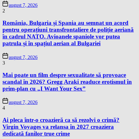
august 7, 2026
2
România, Bulgaria și Spania au semnat un acord
pentru operațiuni transfrontaliere de poliție aeriană
în cadrul NATO. Avioanele spaniole vor putea
patrula și în spațiul aerian al Bulgariei
august 7, 2026
3
Mai poate un film despre sexualitate să provoace
scandal în 2026? Gregg Araki readuce erotismul în
prim-plan cu „I Want Your Sex”
august 7, 2026
4
Ai pleca într-o croazieră ca să rezolvi o crimă?
Virgin Voyages va relansa în 2027 croaziera
dedicată fanilor true crime