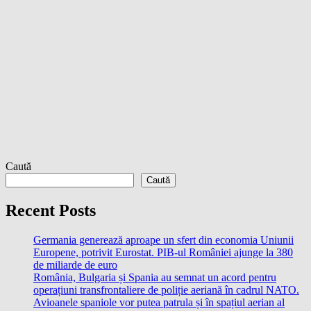
Caută
Caută
Recent Posts
Germania generează aproape un sfert din economia Uniunii
Europene, potrivit Eurostat. PIB-ul României ajunge la 380
de miliarde de euro
România, Bulgaria și Spania au semnat un acord pentru
operațiuni transfrontaliere de poliție aeriană în cadrul NATO.
Avioanele spaniole vor putea patrula și în spațiul aerian al