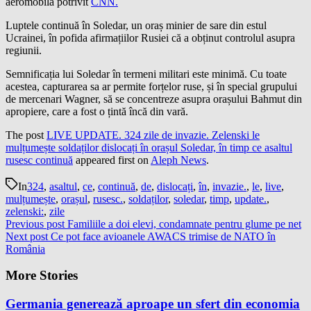
aeromobilă potrivit
CNN.
Luptele continuă în Soledar, un oraș minier de sare din estul
Ucrainei, în pofida afirmațiilor Rusiei că a obținut controlul asupra
regiunii.
Semnificația lui Soledar în termeni militari este minimă. Cu toate
acestea, capturarea sa ar permite forțelor ruse, și în special grupului
de mercenari Wagner, să se concentreze asupra orașului Bahmut din
apropiere, care a fost o țintă încă din vară.
The post
LIVE UPDATE. 324 zile de invazie. Zelenski le
mulțumește soldaților dislocați în orașul Soledar, în timp ce asaltul
rusesc continuă
appeared first on
Aleph News
.
In
324
,
asaltul
,
ce
,
continuă
,
de
,
dislocați
,
în
,
invazie.
,
le
,
live
,
mulțumește
,
orașul
,
rusesc.
,
soldaților
,
soledar
,
timp
,
update.
,
zelenski:
,
zile
Previous post
Familiile a doi elevi, condamnate pentru glume pe net
Next post
Ce pot face avioanele AWACS trimise de NATO în
România
More Stories
Germania generează aproape un sfert din economia