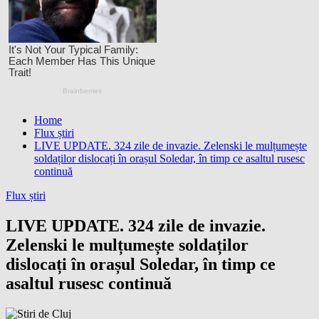
Home
Flux știri
LIVE UPDATE. 324 zile de invazie. Zelenski le mulțumește
soldaților dislocați în orașul Soledar, în timp ce asaltul rusesc
continuă
Flux știri
LIVE UPDATE. 324 zile de invazie.
Zelenski le mulțumește soldaților
dislocați în orașul Soledar, în timp ce
asaltul rusesc continuă