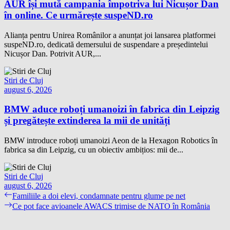
AUR își mută campania împotriva lui Nicușor Dan
în online. Ce urmărește suspeND.ro
Alianța pentru Unirea Românilor a anunțat joi lansarea platformei
suspeND.ro, dedicată demersului de suspendare a președintelui
Nicușor Dan. Potrivit AUR,...
Stiri de Cluj
august 6, 2026
BMW aduce roboți umanoizi în fabrica din Leipzig
și pregătește extinderea la mii de unități
BMW introduce roboți umanoizi Aeon de la Hexagon Robotics în
fabrica sa din Leipzig, cu un obiectiv ambițios: mii de...
Stiri de Cluj
august 6, 2026
Navigare
Previous
Familiile a doi elevi, condamnate pentru glume pe net
post:
Next
Ce pot face avioanele AWACS trimise de NATO în România
în
post:
articole