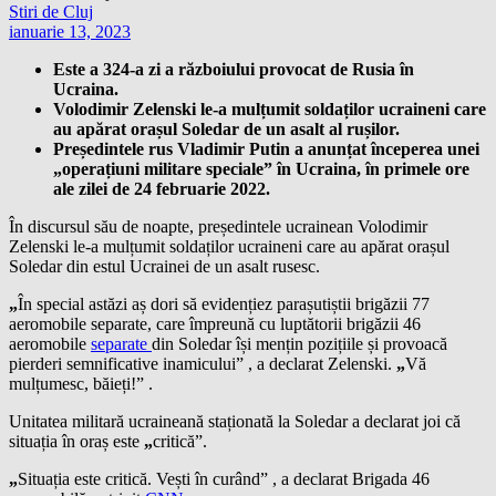
Stiri de Cluj
ianuarie 13, 2023
Este a 324-a zi a războiului provocat de Rusia în
Ucraina.
Volodimir Zelenski le-a mulțumit soldaților ucraineni care
au apărat orașul Soledar de un asalt al rușilor.
Președintele rus Vladimir Putin a anunțat începerea unei
„operațiuni militare speciale” în Ucraina, în primele ore
ale zilei de 24 februarie 2022.
În discursul său de noapte, președintele ucrainean Volodimir
Zelenski le-a mulțumit soldaților ucraineni care au apărat orașul
Soledar din estul Ucrainei de un asalt rusesc.
„
În special astăzi aș dori să evidențiez parașutiștii brigăzii 77
aeromobile separate, care împreună cu luptătorii brigăzii 46
aeromobile
separate
din Soledar își mențin pozițiile și provoacă
pierderi semnificative inamicului” , a declarat Zelenski.
„
Vă
mulțumesc, băieți!” .
Unitatea militară ucraineană staționată la Soledar a declarat joi că
situația în oraș este
„
critică”.
„
Situația este critică. Vești în curând” , a declarat Brigada 46