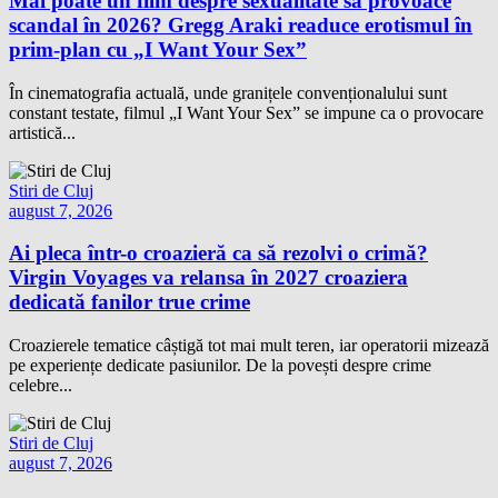
Mai poate un film despre sexualitate să provoace
scandal în 2026? Gregg Araki readuce erotismul în
prim-plan cu „I Want Your Sex”
În cinematografia actuală, unde granițele convenționalului sunt
constant testate, filmul „I Want Your Sex” se impune ca o provocare
artistică...
Stiri de Cluj
august 7, 2026
Ai pleca într-o croazieră ca să rezolvi o crimă?
Virgin Voyages va relansa în 2027 croaziera
dedicată fanilor true crime
Croazierele tematice câștigă tot mai mult teren, iar operatorii mizează
pe experiențe dedicate pasiunilor. De la povești despre crime
celebre...
Stiri de Cluj
august 7, 2026