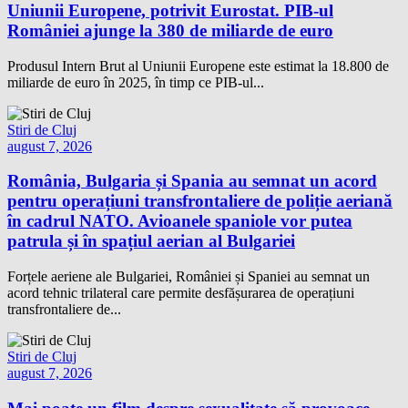
Uniunii Europene, potrivit Eurostat. PIB-ul
României ajunge la 380 de miliarde de euro
Produsul Intern Brut al Uniunii Europene este estimat la 18.800 de
miliarde de euro în 2025, în timp ce PIB-ul...
Stiri de Cluj
august 7, 2026
România, Bulgaria și Spania au semnat un acord
pentru operațiuni transfrontaliere de poliție aeriană
în cadrul NATO. Avioanele spaniole vor putea
patrula și în spațiul aerian al Bulgariei
Forțele aeriene ale Bulgariei, României și Spaniei au semnat un
acord tehnic trilateral care permite desfășurarea de operațiuni
transfrontaliere de...
Stiri de Cluj
august 7, 2026