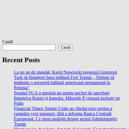
Caută
Caută
Recent Posts
La un an de mandat, Karol Nawrocki presează Guvernul
Tusk să finanțeze baza militară Fort Trump: „Trebuie să
instituim o prezență militară americană permanentă în
Polonia”
Senatul SUA a aprobat un amplu pachet de sancțiuni
împotriva Rusiei și Iranului. Măsurile îl vizează inclusiv pe
Putin
Financial Times: Statele Unite au vândut euro pentru a
cumpăra yeni japonezi, fără a informa Banca Centrală
Europeană. Ce spun analiștii despre gestul Administrației
Trump