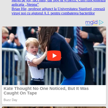
Mergi pe jos, faci bani, dar poți să și pierzi. Cum funcționează
aplicația „Steppa”
Brian Hie, profesor adjunct la Universitatea Stanford, creează
viruși noi cu ajutorul A.I. pentru combaterea bacteriilor