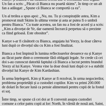
Un fan a scris:
„
Păcat că Bianca nu poartă skims”, în timp ce un alt
fan a adăugat:
„
Spune că Bianca se comportă ca ea”.
Un al treilea a spus apoi:
„
Nu, nu. Tu și conspirațiile astea, Kim a
promovat mult Skims în ultima vreme și asta ar putea fi o umbră
pentru Bianca.” Cu toate acestea, un fan nu a fost de acord și a scris:
„
Kim a divorțat de Ye, dar oamenii încearcă perpetuu să o prezinte
ca fiind geloasă. Este obositor”.
Kanye s-ar fi căsătorit cu Bianca, angajata lui Yeezy, la doar câteva
luni după ce divorțul său cu Kim a fost finalizat.
Bianca a fost împinsă în lumina reflectoarelor deoarece ea și Kanye
au făcut parte dintr-o ceremonie fără obligații legale. Se crede că cei
doi s-au cunoscut datorită faptului că Bianca a lucrat pentru brandul
Yeezy al lui Kanye. Vestea vine la doar două luni după ce s-a stabilit
divorțul lui Kanye de Kim Kardashian.
În urma înțelegerii, Kim și Kanye ar fi rezolvat, în urma negocierilor,
problema proprietății și a custodiei copiilor. Kim va primi 200.000
de dolari în fiecare lună ca pensie alimentară pentru copii de la fostul
ei soț.
Între timp, se spune că cei doi ar fi convenit asupra custodiei
comune a celor patru copii ai lor: North, în vârstă de nouă ani, Saint,