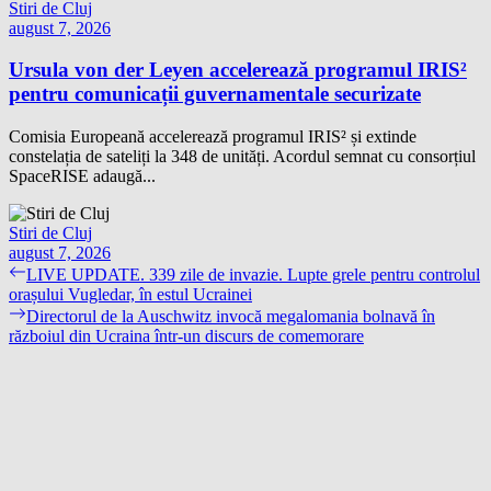
Stiri de Cluj
august 7, 2026
Ursula von der Leyen accelerează programul IRIS²
pentru comunicații guvernamentale securizate
Comisia Europeană accelerează programul IRIS² și extinde
constelația de sateliți la 348 de unități. Acordul semnat cu consorțiul
SpaceRISE adaugă...
Stiri de Cluj
august 7, 2026
Navigare
Previous
LIVE UPDATE. 339 zile de invazie. Lupte grele pentru controlul
post:
orașului Vugledar, în estul Ucrainei
în
Next
Directorul de la Auschwitz invocă megalomania bolnavă în
articole
post:
războiul din Ucraina într-un discurs de comemorare