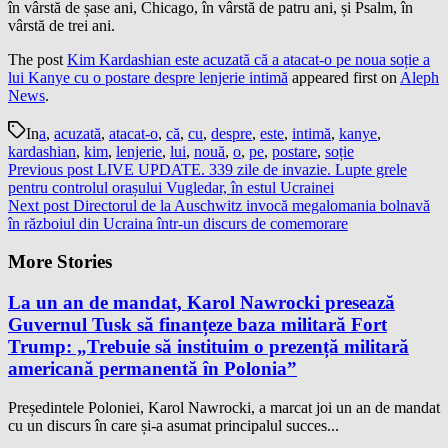
în vârstă de șase ani, Chicago, în vârstă de patru ani, și Psalm, în
vârstă de trei ani.
The post
Kim Kardashian este acuzată că a atacat-o pe noua soție a
lui Kanye cu o postare despre lenjerie intimă
appeared first on
Aleph
News
.
In
a
,
acuzată
,
atacat-o
,
că
,
cu
,
despre
,
este
,
intimă
,
kanye
,
kardashian
,
kim
,
lenjerie
,
lui
,
nouă
,
o
,
pe
,
postare
,
soție
Previous post
LIVE UPDATE. 339 zile de invazie. Lupte grele
pentru controlul orașului Vugledar, în estul Ucrainei
Next post
Directorul de la Auschwitz invocă megalomania bolnavă
în războiul din Ucraina într-un discurs de comemorare
More Stories
La un an de mandat, Karol Nawrocki presează
Guvernul Tusk să finanțeze baza militară Fort
Trump: „Trebuie să instituim o prezență militară
americană permanentă în Polonia”
Președintele Poloniei, Karol Nawrocki, a marcat joi un an de mandat
cu un discurs în care și-a asumat principalul succes...