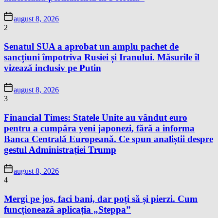
august 8, 2026
2
Senatul SUA a aprobat un amplu pachet de
sancțiuni împotriva Rusiei și Iranului. Măsurile îl
vizează inclusiv pe Putin
august 8, 2026
3
Financial Times: Statele Unite au vândut euro
pentru a cumpăra yeni japonezi, fără a informa
Banca Centrală Europeană. Ce spun analiștii despre
gestul Administrației Trump
august 8, 2026
4
Mergi pe jos, faci bani, dar poți să și pierzi. Cum
funcționează aplicația „Steppa”