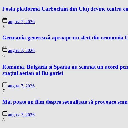
Fosta platformă Carbochim din Cluj devine centru cu
august 7, 2026
5
Germania generează aproape un sfert din economia Un
august 7, 2026
6
România, Bulgaria și Spania au semnat un acord pentr
spațiul aerian al Bulgariei
august 7, 2026
7
Mai poate un film despre sexualitate să provoace sc
august 7, 2026
8