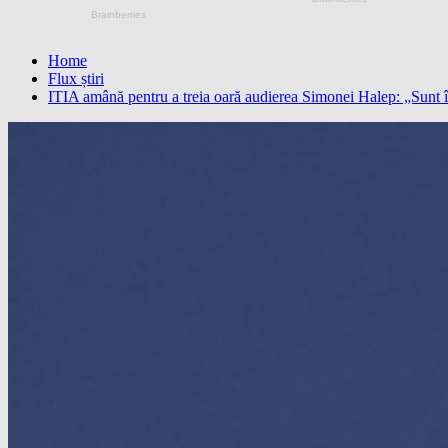
Home
Flux știri
ITIA amână pentru a treia oară audierea Simonei Halep: „Sunt î