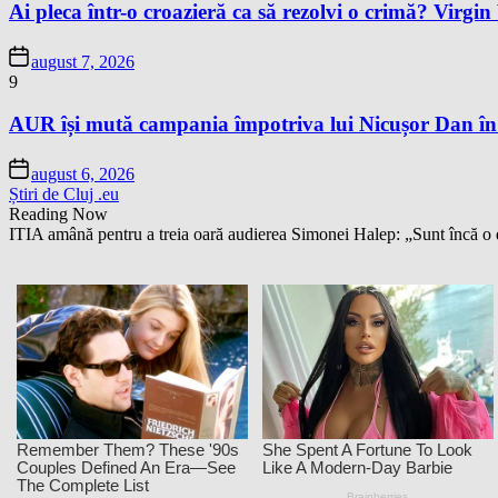
Ai pleca într-o croazieră ca să rezolvi o crimă? Virgi
august 7, 2026
9
AUR își mută campania împotriva lui Nicușor Dan în
august 6, 2026
Știri de Cluj .eu
Reading Now
ITIA amână pentru a treia oară audierea Simonei Halep: „Sunt încă o 