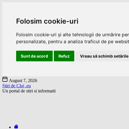
Folosim cookie-uri
Folosim cookie-uri și alte tehnologii de urmărire pe
personalizate, pentru a analiza traficul de pe website
Sunt de acord
Refuz
Vreau să schimb setările
Skip
August 7, 2026
to
Știri de Cluj .eu
the
Un portal de stiri si informatii
content