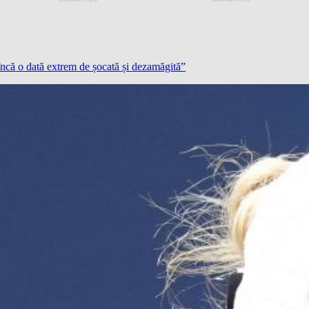
ncă o dată extrem de șocată și dezamăgită”