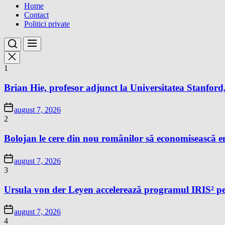
Home
Contact
Politici private
1
Brian Hie, profesor adjunct la Universitatea Stanford,
august 7, 2026
2
Bolojan le cere din nou românilor să economisească e
august 7, 2026
3
Ursula von der Leyen accelerează programul IRIS² pe
august 7, 2026
4