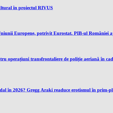
ltural în proiectul RIVUS
iunii Europene, potrivit Eurostat. PIB-ul României aj
u operațiuni transfrontaliere de poliție aeriană în ca
andal în 2026? Gregg Araki readuce erotismul în prim-