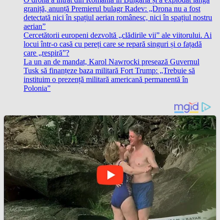
graniță, anunță Premierul bulagr Radev: „Drona nu a fost
detectată nici în spațiul aerian românesc, nici în spațiul nostru
aerian”
Cercetătorii europeni dezvoltă „clădirile vii” ale viitorului. Ai
locui într-o casă cu pereți care se repară singuri și o fațadă
care „respiră”?
La un an de mandat, Karol Nawrocki presează Guvernul
Tusk să finanțeze baza militară Fort Trump: „Trebuie să
instituim o prezență militară americană permanentă în
Polonia”