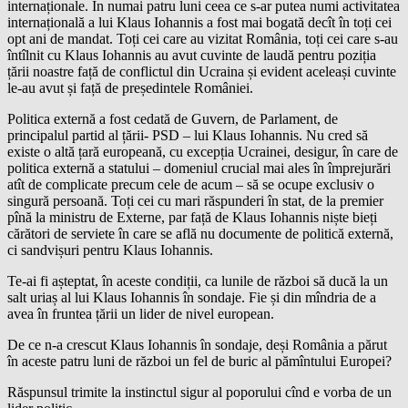
internaționale. În numai patru luni ceea ce s-ar putea numi activitatea
internațională a lui Klaus Iohannis a fost mai bogată decît în toți cei
opt ani de mandat. Toți cei care au vizitat România, toți cei care s-au
întîlnit cu Klaus Iohannis au avut cuvinte de laudă pentru poziția
țării noastre față de conflictul din Ucraina și evident aceleași cuvinte
le-au avut și față de președintele României.
Politica externă a fost cedată de Guvern, de Parlament, de
principalul partid al țării- PSD – lui Klaus Iohannis. Nu cred să
existe o altă țară europeană, cu excepția Ucrainei, desigur, în care de
politica externă a statului – domeniul crucial mai ales în împrejurări
atît de complicate precum cele de acum – să se ocupe exclusiv o
singură persoană. Toți cei cu mari răspunderi în stat, de la premier
pînă la ministru de Externe, par față de Klaus Iohannis niște bieți
cărători de serviete în care se află nu documente de politică externă,
ci sandvișuri pentru Klaus Iohannis.
Te-ai fi așteptat, în aceste condiții, ca lunile de război să ducă la un
salt uriaș al lui Klaus Iohannis în sondaje. Fie și din mîndria de a
avea în fruntea țării un lider de nivel european.
De ce n-a crescut Klaus Iohannis în sondaje, deși România a părut
în aceste patru luni de război un fel de buric al pămîntului Europei?
Răspunsul trimite la instinctul sigur al poporului cînd e vorba de un