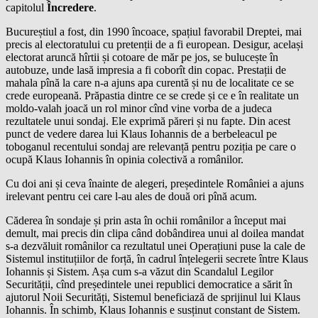
capitolul
Încredere
.
Bucureștiul a fost, din 1990 încoace, spațiul favorabil Dreptei, mai
precis al electoratului cu pretenții de a fi european. Desigur, același
electorat aruncă hîrtii și cotoare de măr pe jos, se bulucește în
autobuze, unde lasă impresia a fi coborît din copac. Prestații de
mahala pînă la care n-a ajuns apa curentă și nu de localitate ce se
crede europeană. Prăpastia dintre ce se crede și ce e în realitate un
moldo-valah joacă un rol minor cînd vine vorba de a judeca
rezultatele unui sondaj. Ele exprimă păreri și nu fapte. Din acest
punct de vedere darea lui Klaus Iohannis de a berbeleacul pe
toboganul recentului sondaj are relevanță pentru poziția pe care o
ocupă Klaus Iohannis în opinia colectivă a românilor.
Cu doi ani și ceva înainte de alegeri, președintele României a ajuns
irelevant pentru cei care l-au ales de două ori pînă acum.
Căderea în sondaje și prin asta în ochii românilor a început mai
demult, mai precis din clipa când dobândirea unui al doilea mandat
s-a dezvăluit românilor ca rezultatul unei Operațiuni puse la cale de
Sistemul instituțiilor de forță, în cadrul înțelegerii secrete între Klaus
Iohannis și Sistem. Așa cum s-a văzut din Scandalul Legilor
Securității, cînd președintele unei republici democratice a sărit în
ajutorul Noii Securități, Sistemul beneficiază de sprijinul lui Klaus
Iohannis. În schimb, Klaus Iohannis e susținut constant de Sistem.