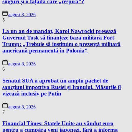
singuri și o fațadă care „respiră”?
august 8, 2026
5
La un an de mandat, Karol Nawrocki presează
Guvernul Tusk să finanțeze baza militară Fort
Trump: „Trebuie să instituim o prezență militară
americană permanentă în Polonia”
august 8, 2026
6
Senatul SUA a aprobat un amplu pachet de
sancțiuni împotriva Rusiei și Iranului. Măsurile îl
vizează inclusiv pe Putin
august 8, 2026
7
Financial Times: Statele Unite au vândut euro
pentru a cumpăra yeni japonezi, fără a informa