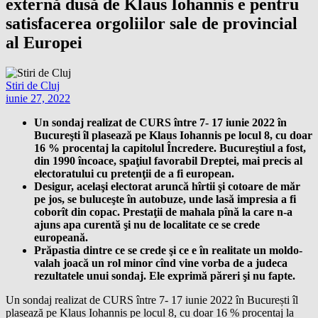
externă dusă de Klaus Iohannis e pentru
satisfacerea orgoliilor sale de provincial
al Europei
Stiri de Cluj
iunie 27, 2022
Un sondaj realizat de CURS între 7- 17 iunie 2022 în
Bucureşti îl plasează pe Klaus Iohannis pe locul 8, cu doar
16 % procentaj la capitolul Încredere. Bucureştiul a fost,
din 1990 încoace, spaţiul favorabil Dreptei, mai precis al
electoratului cu pretenţii de a fi european.
Desigur, acelaşi electorat aruncă hîrtii şi cotoare de măr
pe jos, se buluceşte în autobuze, unde lasă impresia a fi
coborît din copac. Prestaţii de mahala pînă la care n-a
ajuns apa curentă şi nu de localitate ce se crede
europeană.
Prăpastia dintre ce se crede şi ce e în realitate un moldo-
valah joacă un rol minor cînd vine vorba de a judeca
rezultatele unui sondaj. Ele exprimă păreri şi nu fapte.
Un sondaj realizat de CURS între 7- 17 iunie 2022 în București îl
plasează pe Klaus Iohannis pe locul 8, cu doar 16 % procentaj la