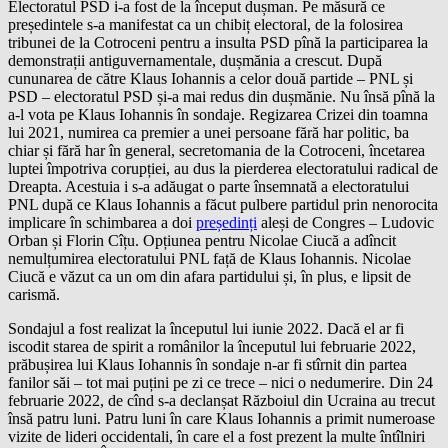
Electoratul PSD i-a fost de la început dușman. Pe măsură ce
președintele s-a manifestat ca un chibiț electoral, de la folosirea
tribunei de la Cotroceni pentru a insulta PSD pînă la participarea la
demonstrații antiguvernamentale, dușmănia a crescut. După
cununarea de către Klaus Iohannis a celor două partide – PNL și
PSD – electoratul PSD și-a mai redus din dușmănie. Nu însă pînă la
a-l vota pe Klaus Iohannis în sondaje. Regizarea Crizei din toamna
lui 2021, numirea ca premier a unei persoane fără har politic, ba
chiar și fără har în general, secretomania de la Cotroceni, încetarea
luptei împotriva corupției, au dus la pierderea electoratului radical de
Dreapta. Acestuia i s-a adăugat o parte însemnată a electoratului
PNL după ce Klaus Iohannis a făcut pulbere partidul prin nenorocita
implicare în schimbarea a doi
președinți
aleși de Congres – Ludovic
Orban și Florin Cîțu. Opțiunea pentru Nicolae Ciucă a adîncit
nemulțumirea electoratului PNL față de Klaus Iohannis. Nicolae
Ciucă e văzut ca un om din afara partidului și, în plus, e lipsit de
carismă.
Sondajul a fost realizat la începutul lui iunie 2022. Dacă el ar fi
iscodit starea de spirit a românilor la începutul lui februarie 2022,
prăbușirea lui Klaus Iohannis în sondaje n-ar fi stîrnit din partea
fanilor săi – tot mai puțini pe zi ce trece – nici o nedumerire. Din 24
februarie 2022, de cînd s-a declanșat Războiul din Ucraina au trecut
însă patru luni. Patru luni în care Klaus Iohannis a primit numeroase
vizite de lideri occidentali, în care el a fost prezent la multe întîlniri