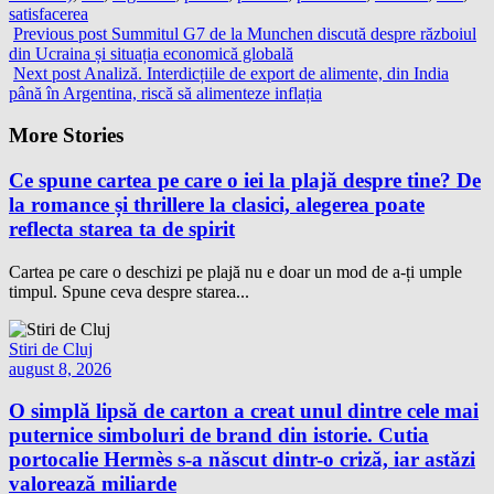
satisfacerea
Previous post
Summitul G7 de la Munchen discută despre războiul
din Ucraina și situația economică globală
Next post
Analiză. Interdicțiile de export de alimente, din India
până în Argentina, riscă să alimenteze inflația
More Stories
Ce spune cartea pe care o iei la plajă despre tine? De
la romance și thrillere la clasici, alegerea poate
reflecta starea ta de spirit
Cartea pe care o deschizi pe plajă nu e doar un mod de a-ți umple
timpul. Spune ceva despre starea...
Stiri de Cluj
august 8, 2026
O simplă lipsă de carton a creat unul dintre cele mai
puternice simboluri de brand din istorie. Cutia
portocalie Hermès s-a născut dintr-o criză, iar astăzi
valorează miliarde