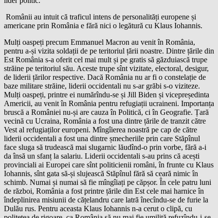
lider politic.
Românii au intuit că traficul intens de personalități europene și
americane prin România e fără nici o legătură cu Klaus Iohannis.
Mulți oaspeți precum Emmanuel Macron au venit în România,
pentru a-și vizita soldații de pe teritoriul țării noastre. Dintre țările din
Est România s-a oferit cel mai mult și pe gratis să găzduiască trupe
străine pe teritoriul său. Aceste trupe sînt vizitate, electoral, desigur,
de liderii țărilor respective. Dacă România nu ar fi o constelație de
baze militare străine, liderii occidentali nu s-ar grăbi s-o viziteze.
Mulți oaspeți, printre ei numărîndu-se și Jill Biden și vicepreședinta
Americii, au venit în România pentru refugiații ucraineni. Importanța
bruscă a României nu-și are cauza în Politică, ci în Geografie. Țară
vecină cu Ucraina, România a fost una dintre țările de tranzit către
Vest al refugiaților europeni. Mîngîierea noastră pe cap de către
liderii occidentali a fost una dintre șmecheriile prin care Stăpînul
face sluga să trudească mai slugarnic lăudînd-o prin vorbe, fără a-i
da însă un sfanț la salariu. Liderii occidentali s-au prins că acești
provinciali ai Europei care sînt politicienii români, în frunte cu Klaus
Iohannis, sînt gata să-și slujească Stăpînul fără să ceară nimic în
schimb. Numai și numai să fie mîngîiați pe căpșor. În cele patru luni
de război, România a fost printre țările din Est cele mai harnice în
îndeplinirea misiunii de cățelandru care latră înecîndu-se de furie la
Dulău rus. Pentru aceasta Klaus Iohannis n-a cerut o clipă, cu
politețea de rigoare, ca România să nu mai fie umilită refuzîndu-i-se