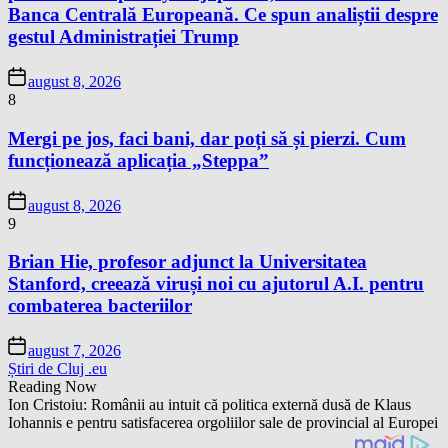
Banca Centrală Europeană. Ce spun analiștii despre
gestul Administrației Trump
august 8, 2026
8
Mergi pe jos, faci bani, dar poți să și pierzi. Cum
funcționează aplicația „Steppa”
august 8, 2026
9
Brian Hie, profesor adjunct la Universitatea
Stanford, creează viruși noi cu ajutorul A.I. pentru
combaterea bacteriilor
august 7, 2026
Știri de Cluj .eu
Reading Now
Ion Cristoiu: Românii au intuit că politica externă dusă de Klaus
Iohannis e pentru satisfacerea orgoliilor sale de provincial al Europei