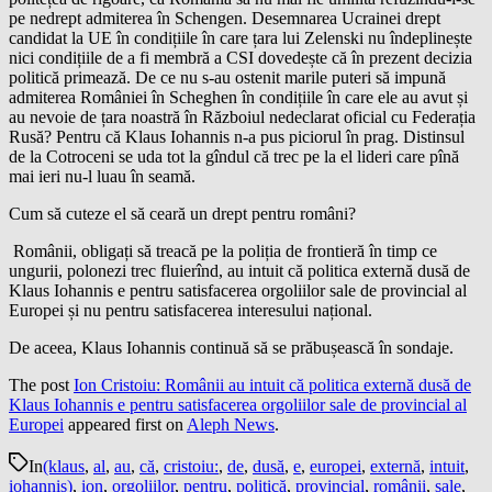
pe nedrept admiterea în Schengen. Desemnarea Ucrainei drept
candidat la UE în condițiile în care țara lui Zelenski nu îndeplinește
nici condițiile de a fi membră a CSI dovedește că în prezent decizia
politică primează. De ce nu s-au ostenit marile puteri să impună
admiterea României în Scheghen în condițiile în care ele au avut și
au nevoie de țara noastră în Războiul nedeclarat oficial cu Federația
Rusă? Pentru că Klaus Iohannis n-a pus piciorul în prag. Distinsul
de la Cotroceni se uda tot la gîndul că trec pe la el lideri care pînă
mai ieri nu-l luau în seamă.
Cum să cuteze el să ceară un drept pentru români?
Românii, obligați să treacă pe la poliția de frontieră în timp ce
ungurii, polonezi trec fluierînd, au intuit că politica externă dusă de
Klaus Iohannis e pentru satisfacerea orgoliilor sale de provincial al
Europei și nu pentru satisfacerea interesului național.
De aceea, Klaus Iohannis continuă să se prăbușească în sondaje.
The post
Ion Cristoiu: Românii au intuit că politica externă dusă de
Klaus Iohannis e pentru satisfacerea orgoliilor sale de provincial al
Europei
appeared first on
Aleph News
.
In
(klaus
,
al
,
au
,
că
,
cristoiu:
,
de
,
dusă
,
e
,
europei
,
externă
,
intuit
,
iohannis)
,
ion
,
orgoliilor
,
pentru
,
politică
,
provincial
,
românii
,
sale
,