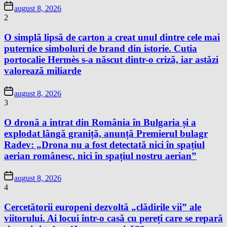
august 8, 2026
2
O simplă lipsă de carton a creat unul dintre cele mai
puternice simboluri de brand din istorie. Cutia
portocalie Hermès s-a născut dintr-o criză, iar astăzi
valorează miliarde
august 8, 2026
3
O dronă a intrat din România în Bulgaria și a
explodat lângă graniță, anunță Premierul bulagr
Radev: „Drona nu a fost detectată nici în spațiul
aerian românesc, nici în spațiul nostru aerian”
august 8, 2026
4
Cercetătorii europeni dezvoltă „clădirile vii” ale
viitorului. Ai locui într-o casă cu pereți care se repară