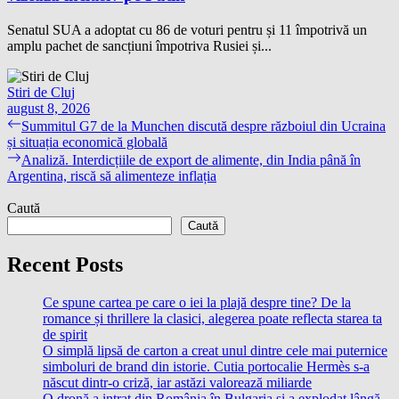
Senatul SUA a adoptat cu 86 de voturi pentru și 11 împotrivă un
amplu pachet de sancțiuni împotriva Rusiei și...
Stiri de Cluj
august 8, 2026
Navigare
Previous
Summitul G7 de la Munchen discută despre războiul din Ucraina
post:
și situația economică globală
în
Next
Analiză. Interdicțiile de export de alimente, din India până în
articole
post:
Argentina, riscă să alimenteze inflația
Caută
Caută
Recent Posts
Ce spune cartea pe care o iei la plajă despre tine? De la
romance și thrillere la clasici, alegerea poate reflecta starea ta
de spirit
O simplă lipsă de carton a creat unul dintre cele mai puternice
simboluri de brand din istorie. Cutia portocalie Hermès s-a
născut dintr-o criză, iar astăzi valorează miliarde
O dronă a intrat din România în Bulgaria și a explodat lângă