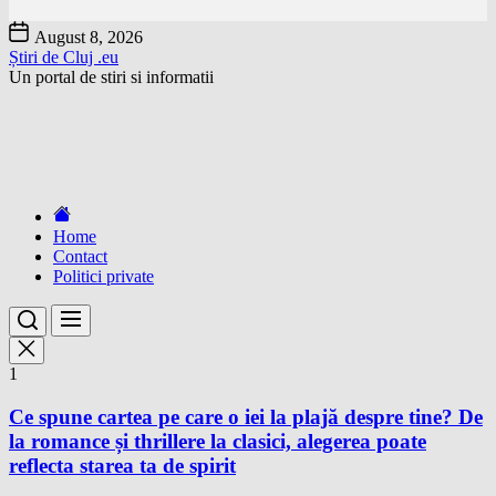
Skip
August 8, 2026
to
Știri de Cluj .eu
the
Un portal de stiri si informatii
content
Home
Contact
Politici private
1
Ce spune cartea pe care o iei la plajă despre tine? De
la romance și thrillere la clasici, alegerea poate
reflecta starea ta de spirit