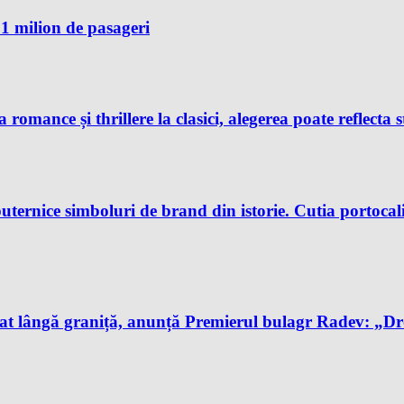
1 milion de pasageri
 romance și thrillere la clasici, alegerea poate reflecta s
uternice simboluri de brand din istorie. Cutia portocali
t lângă graniță, anunță Premierul bulagr Radev: „Drona