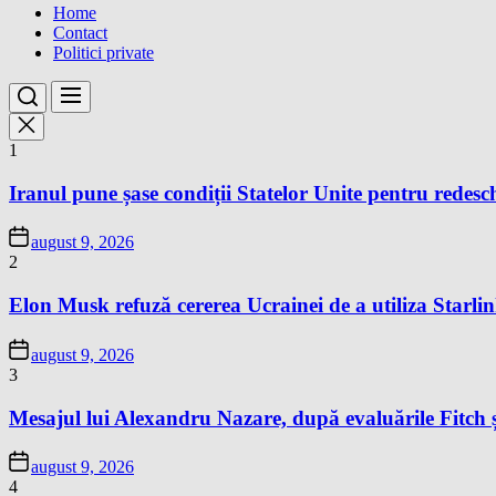
Home
Contact
Politici private
1
Iranul pune șase condiții Statelor Unite pentru redes
august 9, 2026
2
Elon Musk refuză cererea Ucrainei de a utiliza Starlin
august 9, 2026
3
Mesajul lui Alexandru Nazare, după evaluările Fitch 
august 9, 2026
4