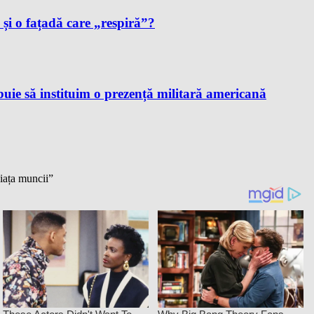
i și o fațadă care „respiră”?
ie să instituim o prezență militară americană
piața muncii”