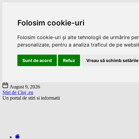
Folosim cookie-uri
Folosim cookie-uri și alte tehnologii de urmărire pe
personalizate, pentru a analiza traficul de pe website
Sunt de acord
Refuz
Vreau să schimb setările
Skip
August 9, 2026
to
Știri de Cluj .eu
the
Un portal de stiri si informatii
content