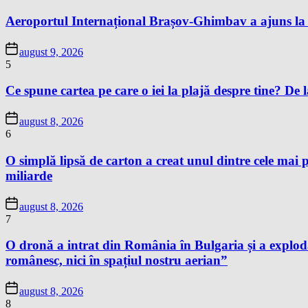
Aeroportul Internațional Brașov-Ghimbav a ajuns la 
august 9, 2026
5
Ce spune cartea pe care o iei la plajă despre tine? De la
august 8, 2026
6
O simplă lipsă de carton a creat unul dintre cele mai p
miliarde
august 8, 2026
7
O dronă a intrat din România în Bulgaria și a exploda
românesc, nici în spațiul nostru aerian”
august 8, 2026
8