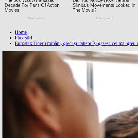
Home
Flux știri
Eurostat: Tinerii români, greci și italieni își găsesc cel mai g