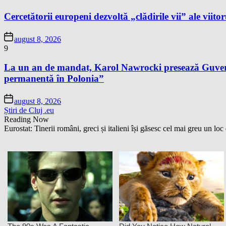
Cercetătorii europeni dezvoltă „clădirile vii” ale viitor
august 8, 2026
9
La un an de mandat, Karol Nawrocki presează Guvernu
permanentă în Polonia”
august 8, 2026
Știri de Cluj .eu
Reading Now
Eurostat: Tinerii români, greci și italieni își găsesc cel mai greu un 