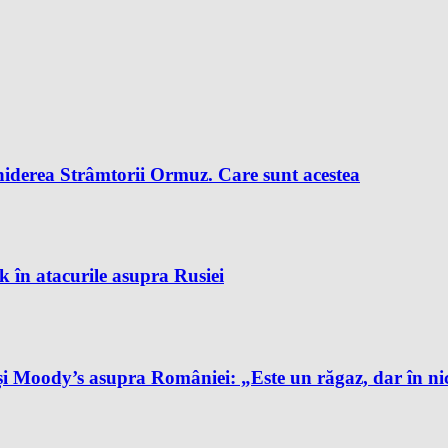
chiderea Strâmtorii Ormuz. Care sunt acestea
k în atacurile asupra Rusiei
și Moody’s asupra României: „Este un răgaz, dar în ni