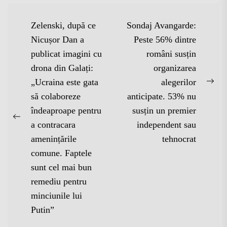
Navigare
Zelenski, după ce
Sondaj Avangarde:
în
Nicușor Dan a
Peste 56% dintre
publicat imagini cu
români susțin
articole
drona din Galați:
organizarea
„Ucraina este gata
alegerilor
Nex
să colaboreze
anticipate. 53% nu
pos
îndeaproape pentru
susțin un premier
Previous
a contracara
independent sau
post:
amenințările
tehnocrat
comune. Faptele
sunt cel mai bun
remediu pentru
minciunile lui
Putin”