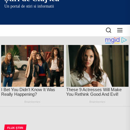
content
Un portal de stiri si informatii
FLUX ȘTIRI