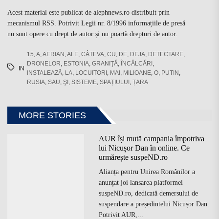
Acest material este publicat de alephnews.ro distribuit prin
mecanismul RSS. Potrivit Legii nr. 8/1996 informațiile de presă
nu sunt opere cu drept de autor și nu poartă drepturi de autor.
15
,
A
,
AERIAN
,
ALE
,
CÂTEVA
,
CU
,
DE
,
DEJA
,
DETECTARE
,
DRONELOR
,
ESTONIA
,
GRANIŢĂ
,
ÎNCĂLCĂRI
,
IN
INSTALEAZĂ
,
LA
,
LOCUITORI
,
MAI
,
MILIOANE
,
O
,
PUTIN
,
RUSIA
,
SAU
,
ŞI
,
SISTEME
,
SPAȚIULUI
,
ȚARA
MORE STORIES
AUR își mută campania împotriva
lui Nicușor Dan în online. Ce
urmărește suspeND.ro
Alianța pentru Unirea Românilor a
anunțat joi lansarea platformei
suspeND.ro, dedicată demersului de
suspendare a președintelui Nicușor Dan.
Potrivit AUR,...