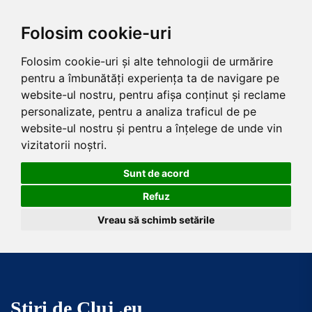
Folosim cookie-uri
Folosim cookie-uri și alte tehnologii de urmărire
pentru a îmbunătăți experiența ta de navigare pe
website-ul nostru, pentru afișa conținut și reclame
personalizate, pentru a analiza traficul de pe
website-ul nostru și pentru a înțelege de unde vin
vizitatorii noștri.
Sunt de acord
Refuz
Vreau să schimb setările
Skip
to
the
Știri de Cluj .eu