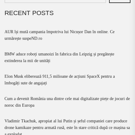
RECENT POSTS
AUR își mută campania împotriva lui Nicușor Dan în online. Ce
urmărește suspeND.ro
BMW aduce roboți umanoizi în fabrica din Leipzig și pregătește
extinderea la mii de unități
Elon Musk eliberează 911,5 milioane de acțiuni SpaceX pentru a
îmbogăți sute de angajați
Cum a devenit România una dintre cele mai digitalizate piețe de jocuri de
noroc din Europa
Vladimir Tkachuk, apropiat al lui Putin și șeful companiei care produce
drone kamikaze pentru armată rusă, este în stare critică după ce mașina sa
a explodat