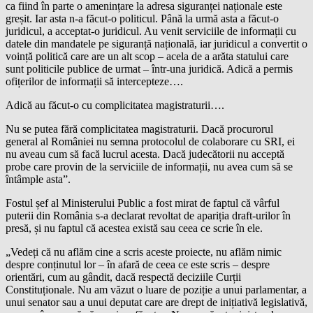
ca fiind în parte o amenințare la adresa siguranței naționale este
greșit. Iar asta n-a făcut-o politicul. Până la urmă asta a făcut-o
juridicul, a acceptat-o juridicul. Au venit serviciile de informații cu
datele din mandatele pe siguranță națională, iar juridicul a convertit o
voință politică care are un alt scop – acela de a arăta statului care
sunt politicile publice de urmat – într-una juridică. Adică a permis
ofițerilor de informații să intercepteze….
Adică au făcut-o cu complicitatea magistraturii….
Nu se putea fără complicitatea magistraturii. Dacă procurorul
general al României nu semna protocolul de colaborare cu SRI, ei
nu aveau cum să facă lucrul acesta. Dacă judecătorii nu acceptă
probe care provin de la serviciile de informații, nu avea cum să se
întâmple asta”.
Fostul șef al Ministerului Public a fost mirat de faptul că vârful
puterii din România s-a declarat revoltat de apariția draft-urilor în
presă, și nu faptul că acestea există sau ceea ce scrie în ele.
„Vedeți că nu aflăm cine a scris aceste proiecte, nu aflăm nimic
despre conținutul lor – în afară de ceea ce este scris – despre
orientări, cum au gândit, dacă respectă deciziile Curții
Constituționale. Nu am văzut o luare de poziție a unui parlamentar, a
unui senator sau a unui deputat care are drept de inițiativă legislativă,