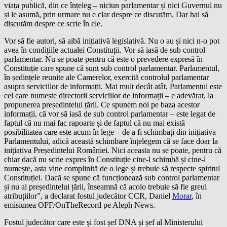
viața publică, din ce înțeleg – niciun parlamentar și nici Guvernul nu
și le asumă, prin urmare nu e clar despre ce discutăm. Dar hai să
discutăm despre ce scrie în ele.
Vor să fie autori, să aibă inițiativă legislativă. Nu o au și nici n-o pot
avea în condițiile actualei Constituții. Vor să iasă de sub control
parlamentar. Nu se poate pentru că este o prevedere expresă în
Constituție care spune că sunt sub control parlamentar. Parlamentul,
în ședințele reunite ale Camerelor, exercită controlul parlamentar
asupra serviciilor de informații. Mai mult decât atât, Parlamentul este
cel care numește directorii serviciilor de informații – e adevărat, la
propunerea președintelui țării. Ce spunem noi pe baza acestor
informații, că vor să iasă de sub control parlamentar – este legat de
faptul că nu mai fac rapoarte și de faptul că nu mai există
posibilitatea care este acum în lege – de a fi schimbați din inițiativa
Parlamentului, adică această schimbare înțelegem că se face doar la
inițiativa Președintelui României. Nici aceasta nu se poate, pentru că
chiar dacă nu scrie expres în Constituție cine-l schimbă și cine-l
numește, asta vine complinită de o lege și trebuie să respecte spiritul
Constituției. Dacă se spune că funcționează sub control parlamentar
și nu al președintelui țării, înseamnă că acolo trebuie să fie greul
atribuțiilor”, a declarat fostul judecător CCR, Daniel
Morar
, în
emisiunea OFF/OnTheRecord pe Aleph News.
Fostul judecător care este și fost șef DNA și șef al Ministerului