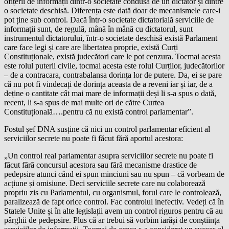
ofițerii de informații dintr-o societate condusă de un dictator și dintre
o societate deschisă. Diferența este dată doar de mecanismele care-i
pot ține sub control. Dacă într-o societate dictatorială serviciile de
informații sunt, de regulă, mână în mână cu dictatorul, sunt
instrumentul dictatorului, într-o societate deschisă există Parlament
care face legi și care are libertatea proprie, există Curți
Constituționale, există judecători care le pot cenzura. Tocmai acesta
este rolul puterii civile, tocmai acesta este rolul Curților, judecătorilor
– de a contracara, contrabalansa dorința lor de putere. Da, ei se pare
că nu pot fi vindecați de dorința aceasta de a reveni iar și iar, de a
deține o cantitate cât mai mare de informații deși li s-a spus o dată,
recent, li s-a spus de mai multe ori de către Curtea
Constituțională….pentru că nu există control parlamentar”.
Fostul șef DNA susține că nici un control parlamentar eficient al
serviciilor secrete nu poate fi făcut fără aportul acestora:
„Un control real parlamentar asupra serviciilor secrete nu poate fi
făcut fără concursul acestora sau fără mecanisme drastice de
pedepsire atunci când ei spun minciuni sau nu spun – că vorbeam de
acțiune și omisiune. Deci serviciile secrete care nu colaborează
propriu zis cu Parlamentul, cu organismul, forul care le controlează,
paralizează de fapt orice control. Fac controlul inefectiv. Vedeți că în
Statele Unite și în alte legislații avem un control riguros pentru că au
pârghii de pedepsire. Plus că ar trebui să vorbim iarăși de conștiința