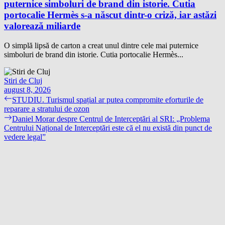
puternice simboluri de brand din istorie. Cutia
portocalie Hermès s-a născut dintr-o criză, iar astăzi
valorează miliarde
O simplă lipsă de carton a creat unul dintre cele mai puternice
simboluri de brand din istorie. Cutia portocalie Hermès...
Stiri de Cluj
august 8, 2026
Navigare
Previous
STUDIU. Turismul spațial ar putea compromite eforturile de
post:
reparare a stratului de ozon
în
Next
Daniel Morar despre Centrul de Interceptări al SRI: „Problema
articole
post:
Centrului Național de Interceptări este că el nu există din punct de
vedere legal”