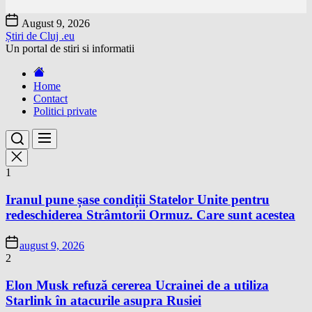
Skip
August 9, 2026
to
Știri de Cluj .eu
the
Un portal de stiri si informatii
content
Home
Contact
Politici private
1
Iranul pune șase condiții Statelor Unite pentru
redeschiderea Strâmtorii Ormuz. Care sunt acestea
august 9, 2026
2
Elon Musk refuză cererea Ucrainei de a utiliza
Starlink în atacurile asupra Rusiei