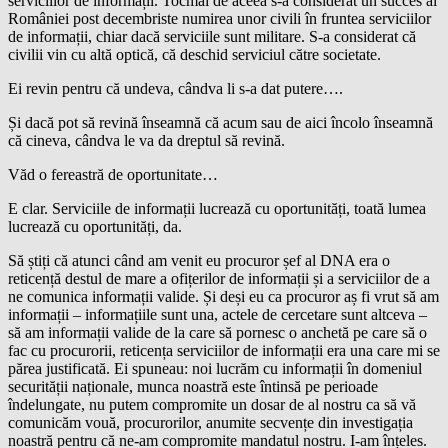
serviciilor de informații. Tocmai de aceea s-a considerat un succes al
României post decembriste numirea unor civili în fruntea serviciilor
de informații, chiar dacă serviciile sunt militare. S-a considerat că
civilii vin cu altă optică, că deschid serviciul către societate.
Ei revin pentru că undeva, cândva li s-a dat putere….
Și dacă pot să revină înseamnă că acum sau de aici încolo înseamnă
că cineva, cândva le va da dreptul să revină.
Văd o fereastră de oportunitate…
E clar. Serviciile de informații lucrează cu oportunități, toată lumea
lucrează cu oportunități, da.
Să știți că atunci când am venit eu procuror șef al DNA era o
reticență destul de mare a ofițerilor de informații și a serviciilor de a
ne comunica informații valide. Și deși eu ca procuror aș fi vrut să am
informații – informațiile sunt una, actele de cercetare sunt altceva –
să am informații valide de la care să pornesc o anchetă pe care să o
fac cu procurorii, reticența serviciilor de informații era una care mi se
părea justificată. Ei spuneau: noi lucrăm cu informații în domeniul
securității naționale, munca noastră este întinsă pe perioade
îndelungate, nu putem compromite un dosar de al nostru ca să vă
comunicăm vouă, procurorilor, anumite secvențe din investigația
noastră pentru că ne-am compromite mandatul nostru. I-am înțeles.