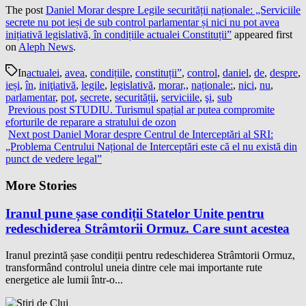
The post
Daniel Morar despre Legile securității naționale: „Serviciile
secrete nu pot ieși de sub control parlamentar și nici nu pot avea
inițiativă legislativă, în condițiile actualei Constituții”
appeared first
on
Aleph News
.
In
actualei
,
avea
,
condițiile
,
constituții”
,
control
,
daniel
,
de
,
despre
,
ieși
,
în
,
iniţiativă
,
legile
,
legislativă
,
morar,
,
naționale:
,
nici
,
nu
,
parlamentar
,
pot
,
secrete
,
securității
,
serviciile
,
şi
,
sub
Previous post
STUDIU. Turismul spațial ar putea compromite
eforturile de reparare a stratului de ozon
Next post
Daniel Morar despre Centrul de Interceptări al SRI:
„Problema Centrului Național de Interceptări este că el nu există din
punct de vedere legal”
More Stories
Iranul pune șase condiții Statelor Unite pentru
redeschiderea Strâmtorii Ormuz. Care sunt acestea
Iranul prezintă șase condiții pentru redeschiderea Strâmtorii Ormuz,
transformând controlul uneia dintre cele mai importante rute
energetice ale lumii într-o...