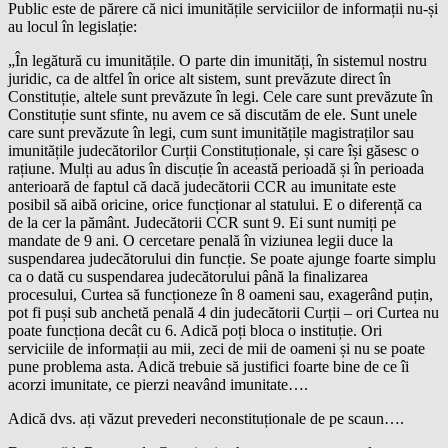
Public este de părere că nici imunitățile serviciilor de informații nu-și
au locul în legislație:
„În legătură cu imunitățile. O parte din imunități, în sistemul nostru
juridic, ca de altfel în orice alt sistem, sunt prevăzute direct în
Constituție, altele sunt prevăzute în legi. Cele care sunt prevăzute în
Constituție sunt sfinte, nu avem ce să discutăm de ele. Sunt unele
care sunt prevăzute în legi, cum sunt imunitățile magistraților sau
imunitățile judecătorilor Curții Constituționale, și care își găsesc o
rațiune. Mulți au adus în discuție în această perioadă și în perioada
anterioară de faptul că dacă judecătorii CCR au imunitate este
posibil să aibă oricine, orice funcționar al statului. E o diferență ca
de la cer la pământ. Judecătorii CCR sunt 9. Ei sunt numiți pe
mandate de 9 ani. O cercetare penală în viziunea legii duce la
suspendarea judecătorului din funcție. Se poate ajunge foarte simplu
ca o dată cu suspendarea judecătorului până la finalizarea
procesului, Curtea să funcționeze în 8 oameni sau, exagerând puțin,
pot fi puși sub anchetă penală 4 din judecătorii Curții – ori Curtea nu
poate funcționa decât cu 6. Adică poți bloca o instituție. Ori
serviciile de informații au mii, zeci de mii de oameni și nu se poate
pune problema asta. Adică trebuie să justifici foarte bine de ce îi
acorzi imunitate, ce pierzi neavând imunitate….
Adică dvs. ați văzut prevederi neconstituționale de pe scaun….