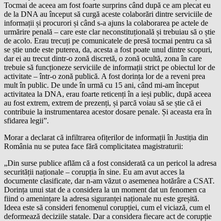
Tocmai de aceea am fost foarte surprins când după ce am plecat eu
de la DNA au început să curgă aceste colaborări dintre serviciile de
informații și procurori și când s-a ajuns la colaborarea pe actele de
urmărire penală – care este clar neconstituțională și trebuiau să o știe
de acolo. Erau trecuți pe comunicatele de presă tocmai pentru ca să
se știe unde este puterea, da, acesta a fost poate unul dintre scopuri,
dar ei au trecut dintr-o zonă discretă, o zonă ocultă, zona în care
trebuie să funcționeze serviciile de informații strict pe obiectul lor de
activitate – într-o zonă publică. A fost dorința lor de a reveni prea
mult în public. De unde în urmă cu 15 ani, când mi-am început
activitatea la DNA, erau foarte reticenți în a ieși public, după aceea
au fost extrem, extrem de prezenți, și parcă voiau să se știe că ei
contribuie la instrumentarea acestor dosare penale. Și aceasta era în
sfidarea legii”.
Morar a declarat că infiltrarea ofițerilor de informații în Justiția din
România nu se putea face fără complicitatea magistraturii:
„Din surse publice aflăm că a fost considerată ca un pericol la adresa
securității naționale – corupția în sine. Eu am avut acces la
documente clasificate, dar n-am văzut o asemenea hotărâre a CSAT.
Dorința unui stat de a considera la un moment dat un fenomen ca
fiind o amenințare la adresa siguranței naționale nu este greșită.
Ideea este să consideri fenomenul corupției, cum el viciază, cum el
deformează deciziile statale. Dar a considera fiecare act de corupție