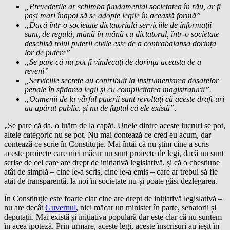
„Prevederile ar schimba fundamental societatea în rău, ar fi
pași mari înapoi să se adopte legile în această formă”
„Dacă într-o societate dictatorială serviciile de informații
sunt, de regulă, mână în mână cu dictatorul, într-o societate
deschisă rolul puterii civile este de a contrabalansa dorința
lor de putere”
„Se pare că nu pot fi vindecați de dorința aceasta de a
reveni”
„Serviciile secrete au contribuit la instrumentarea dosarelor
penale în sfidarea legii și cu complicitatea magistraturii”.
„Oamenii de la vârful puterii sunt revoltați că aceste draft-uri
au apărut public, și nu de faptul că ele există”.
„Se pare că da, o luăm de la capăt. Unele dintre aceste lucruri se pot,
altele categoric nu se pot. Nu mai contează ce cred eu acum, dar
contează ce scrie în Constituție. Mai întâi că nu știm cine a scris
aceste proiecte care nici măcar nu sunt proiecte de legi, dacă nu sunt
scrise de cel care are drept de inițiativă legislativă, și că o chestiune
atât de simplă – cine le-a scris, cine le-a emis – care ar trebui să fie
atât de transparentă, la noi în societate nu-și poate găsi dezlegarea.
În Constituție este foarte clar cine are drept de inițiativă legislativă –
nu are decât
Guvernul
, nici măcar un minister în parte, senatorii și
deputații. Mai există și inițiativa populară dar este clar că nu suntem
în acea ipoteză. Prin urmare, aceste legi, aceste înscrisuri au ieșit în