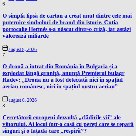
6
O simplă lipsă de carton a creat unul dintre cele mai
puternice simboluri de brand din istorie. Cutia
portocalie Hermès s-a născut dintr-o criză, iar astăzi
valorează miliarde
august 8, 2026
7
O dronă a intrat din România în Bulgaria și a
explodat lângă graniță, anunță Premierul bulagr
Radev: „Drona nu a fost detectată nici în spațiul
aerian românesc, nici în spațiul nostru aerian”
august 8, 2026
8
Cercetătorii europeni dezvoltă „clădirile vii” ale
viitorului. Ai locui într-o casă cu pereți care se repară
singuri și o fațadă care „respiră”?