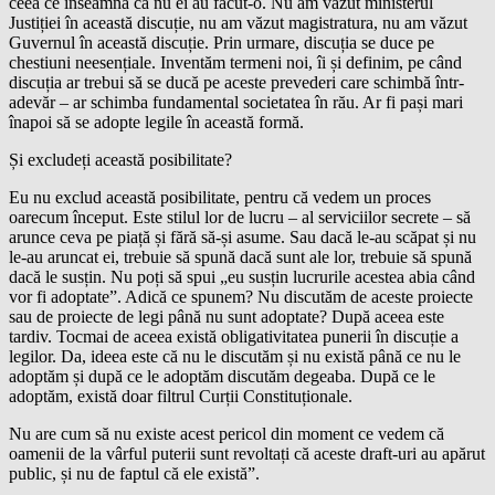
ceea ce înseamnă că nu ei au făcut-o. Nu am văzut ministerul
Justiției în această discuție, nu am văzut magistratura, nu am văzut
Guvernul în această discuție. Prin urmare, discuția se duce pe
chestiuni neesențiale. Inventăm termeni noi, îi și definim, pe când
discuția ar trebui să se ducă pe aceste prevederi care schimbă într-
adevăr – ar schimba fundamental societatea în rău. Ar fi pași mari
înapoi să se adopte legile în această formă.
Și excludeți această posibilitate?
Eu nu exclud această posibilitate, pentru că vedem un proces
oarecum început. Este stilul lor de lucru – al serviciilor secrete – să
arunce ceva pe piață și fără să-și asume. Sau dacă le-au scăpat și nu
le-au aruncat ei, trebuie să spună dacă sunt ale lor, trebuie să spună
dacă le susțin. Nu poți să spui „eu susțin lucrurile acestea abia când
vor fi adoptate”. Adică ce spunem? Nu discutăm de aceste proiecte
sau de proiecte de legi până nu sunt adoptate? După aceea este
tardiv. Tocmai de aceea există obligativitatea punerii în discuție a
legilor. Da, ideea este că nu le discutăm și nu există până ce nu le
adoptăm și după ce le adoptăm discutăm degeaba. După ce le
adoptăm, există doar filtrul Curții Constituționale.
Nu are cum să nu existe acest pericol din moment ce vedem că
oamenii de la vârful puterii sunt revoltați că aceste draft-uri au apărut
public, și nu de faptul că ele există”.