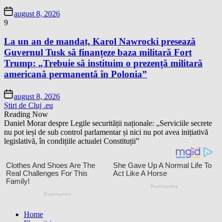
august 8, 2026
9
La un an de mandat, Karol Nawrocki presează
Guvernul Tusk să finanțeze baza militară Fort
Trump: „Trebuie să instituim o prezență militară
americană permanentă în Polonia”
august 8, 2026
Știri de Cluj .eu
Reading Now
Daniel Morar despre Legile securității naționale: „Serviciile secrete
nu pot ieși de sub control parlamentar și nici nu pot avea inițiativă
legislativă, în condițiile actualei Constituții”
Home