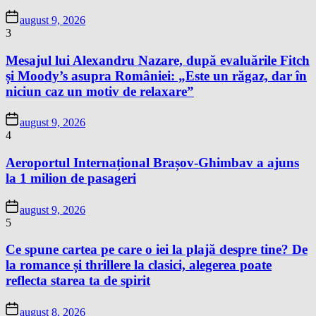
august 9, 2026
3
Mesajul lui Alexandru Nazare, după evaluările Fitch
și Moody’s asupra României: „Este un răgaz, dar în
niciun caz un motiv de relaxare”
august 9, 2026
4
Aeroportul Internațional Brașov-Ghimbav a ajuns
la 1 milion de pasageri
august 9, 2026
5
Ce spune cartea pe care o iei la plajă despre tine? De
la romance și thrillere la clasici, alegerea poate
reflecta starea ta de spirit
august 8, 2026