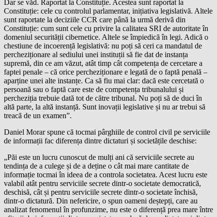
Dar se văd. Raportat la Constituție. Acestea sunt raportat la
Constituție: cele cu controlul parlamentar, inițiativa legislativă. Altele
sunt raportate la deciziile CCR care până la urmă derivă din
Constituție: cum sunt cele cu privire la calitatea SRI de autoritate în
domeniul securității cibernetice. Altele se împiedică în legi. Adică o
chestiune de incoerență legislativă: nu poți să ceri ca mandatul de
percheziționare al sediului unei instituții să fie dat de instanța
supremă, din ce am văzut, atât timp cât competența de cercetare a
faptei penale – că orice percheziționare e legată de o faptă penală –
aparține unei alte instanțe. Ca să fiu mai clar: dacă este cercetată o
persoană sau o faptă care este de competența tribunalului și
percheziția trebuie dată tot de către tribunal. Nu poți să de duci în
altă parte, la altă instanță. Sunt inovații legislative și nu ar trebui să
treacă de un examen”.
Daniel Morar spune că tocmai pârghiile de control civil pe serviciile
de informații fac diferența dintre dictaturi și societățile deschise:
„Păi este un lucru cunoscut de mulți ani că serviciile secrete au
tendința de a culege și de a deține o cât mai mare cantitate de
informație tocmai în ideea de a controla societatea. Acest lucru este
valabil atât pentru serviciile secrete dintr-o societate democratică,
deschisă, cât și pentru serviciile secrete dintr-o societate închisă,
dintr-o dictatură. Din nefericire, o spun oameni deștepți, care au
analizat fenomenul în profunzime, nu este o diferență prea mare între