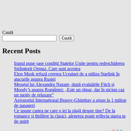
Caută
Caută
Recent Posts
Iranul pune șase condiții Statelor Unite pentru redeschiderea
Strâmtorii Ormuz. Care sunt acestea
Elon Musk refuză cererea Ucrainei de a utiliza Starlink în
atacurile asupra Rusiei
Mesajul lui Alexandru Nazare, după evaluările Fitch și
Moody’s asupra României: „Este un răgaz, dar în niciun caz
un motiv de relaxare”
Aeroportul Internațional Brașov-Ghimbav a ajuns la 1 milion
de pasageri
Ce spune cartea pe care o iei la plajă despre tine? De la
romance și thrillere la clasici, alegerea poate reflecta starea ta
de spirit