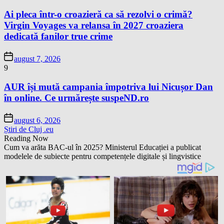
Ai pleca într-o croazieră ca să rezolvi o crimă?
Virgin Voyages va relansa în 2027 croaziera
dedicată fanilor true crime
august 7, 2026
9
AUR își mută campania împotriva lui Nicușor Dan
în online. Ce urmărește suspeND.ro
august 6, 2026
Știri de Cluj .eu
Reading Now
Cum va arăta BAC-ul în 2025? Ministerul Educației a publicat
modelele de subiecte pentru competențele digitale și lingvistice