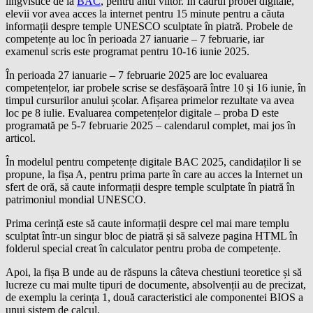
lingvistice de la
BAC
, pentru anul viitor. În cadrul probei digitale,
elevii vor avea acces la internet pentru 15 minute pentru a căuta
informații despre temple UNESCO sculptate în piatră. Probele de
competențe au loc în perioada 27 ianuarie – 7 februarie, iar
examenul scris este programat pentru 10-16 iunie 2025.
În perioada 27 ianuarie – 7 februarie 2025 are loc evaluarea
competențelor, iar probele scrise se desfășoară între 10 și 16 iunie, în
timpul cursurilor anului școlar. Afișarea primelor rezultate va avea
loc pe 8 iulie. Evaluarea competențelor digitale – proba D este
programată pe 5-7 februarie 2025 – calendarul complet, mai jos în
articol.
În modelul pentru competențe digitale BAC 2025, candidaților li se
propune, la fișa A, pentru prima parte în care au acces la Internet un
sfert de oră, să caute informații despre temple sculptate în piatră în
patrimoniul mondial UNESCO.
Prima cerință este să caute informații despre cel mai mare templu
sculptat într-un singur bloc de piatră și să salveze pagina HTML în
folderul special creat în calculator pentru proba de competențe.
Apoi, la fișa B unde au de răspuns la câteva chestiuni teoretice și să
lucreze cu mai multe tipuri de documente, absolvenții au de precizat,
de exemplu la cerința 1, două caracteristici ale componentei BIOS a
unui sistem de calcul.