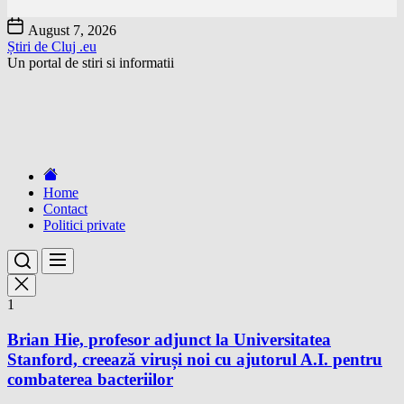
Skip
August 7, 2026
to
Știri de Cluj .eu
the
Un portal de stiri si informatii
content
Home
Contact
Politici private
1
Brian Hie, profesor adjunct la Universitatea
Stanford, creează viruși noi cu ajutorul A.I. pentru
combaterea bacteriilor