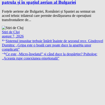
patrula și în spațiul aerian al Bulgariei
Forțele aeriene ale Bulgariei, României și Spaniei au semnat un
acord tehnic trilateral care permite desfășurarea de operațiuni
transfrontaliere de...
Stiri de Cluj
august 7, 2026
Navigare
Previous
Sistemul imunitar trebuie întărit înainte de sezonul rece. Gindrovel
post:
Dumitra: „Gripa este o boală care poate duce la apariția unor
în
complicații”
articole
Next
Ce este „Micro-înșelatul” și când duce la despărțire? Psiholog:
post:
„Aceasta rupe conexiunea emoțională”