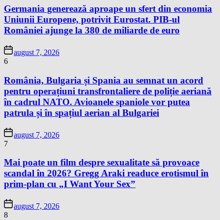
Germania generează aproape un sfert din economia
Uniunii Europene, potrivit Eurostat. PIB-ul
României ajunge la 380 de miliarde de euro
august 7, 2026
6
România, Bulgaria și Spania au semnat un acord
pentru operațiuni transfrontaliere de poliție aeriană
în cadrul NATO. Avioanele spaniole vor putea
patrula și în spațiul aerian al Bulgariei
august 7, 2026
7
Mai poate un film despre sexualitate să provoace
scandal în 2026? Gregg Araki readuce erotismul în
prim-plan cu „I Want Your Sex”
august 7, 2026
8