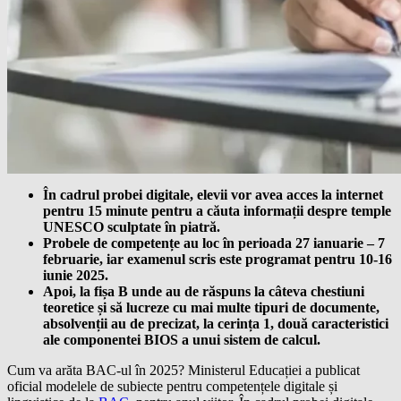
În cadrul probei digitale, elevii vor avea acces la internet
pentru 15 minute pentru a căuta informații despre temple
UNESCO sculptate în piatră.
Probele de competențe au loc în perioada 27 ianuarie – 7
februarie, iar examenul scris este programat pentru 10-16
iunie 2025.
Apoi, la fișa B unde au de răspuns la câteva chestiuni
teoretice și să lucreze cu mai multe tipuri de documente,
absolvenții au de precizat, la cerința 1, două caracteristici
ale componentei BIOS a unui sistem de calcul.
Cum va arăta BAC-ul în 2025? Ministerul Educației a publicat
oficial modelele de subiecte pentru competențele digitale și