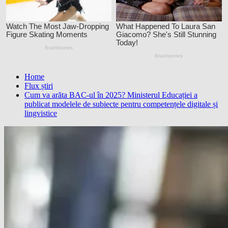
Home
Flux știri
Cum va arăta BAC-ul în 2025? Ministerul Educației a
publicat modelele de subiecte pentru competențele digitale și
lingvistice