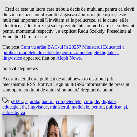
„Cred că este un lucru care trebuia decis de mulți ani pentru că elevii
din ziua de azi sunt obișnuiti să găsească informațiile ușor și este
mult mai important să îi învățăm să le prelucreze, să le caute, să le
identifice, să le filtreze și să le prezinte într-un mod care este relevant
pentru momentul respectiv”, a explicat Radu Szekely, Președinte al
Fundației Dare to Learn.
The post
Cum va arăta BAC-ul în 2025? Ministerul Educației a
publicat modelele de subiecte pentru competențele digitale și
lingvistice
appeared first on
Aleph News
.
potrivit alephnews
Acest material este publicat de alephnews.ro distribuit prin
mecanismul RSS. Potrivit Legii nr. 8/1996 informațiile de presă nu
sunt opere cu drept de autor și nu poartă drepturi de autor.
In
2025:
,
a
,
arată
,
bac-ul
,
competențele
,
cum
,
de
,
digitale
,
educației
,
în
,
lingvistice
,
ministerul
,
modelele
,
pentru
,
publicat
,
şi
,
subiecte
,
va