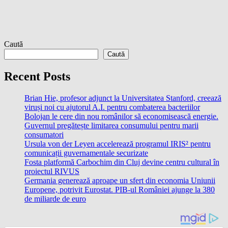
Caută
Caută
Recent Posts
Brian Hie, profesor adjunct la Universitatea Stanford, creează
viruși noi cu ajutorul A.I. pentru combaterea bacteriilor
Bolojan le cere din nou românilor să economisească energie.
Guvernul pregătește limitarea consumului pentru marii
consumatori
Ursula von der Leyen accelerează programul IRIS² pentru
comunicații guvernamentale securizate
Fosta platformă Carbochim din Cluj devine centru cultural în
proiectul RIVUS
Germania generează aproape un sfert din economia Uniunii
Europene, potrivit Eurostat. PIB-ul României ajunge la 380
de miliarde de euro