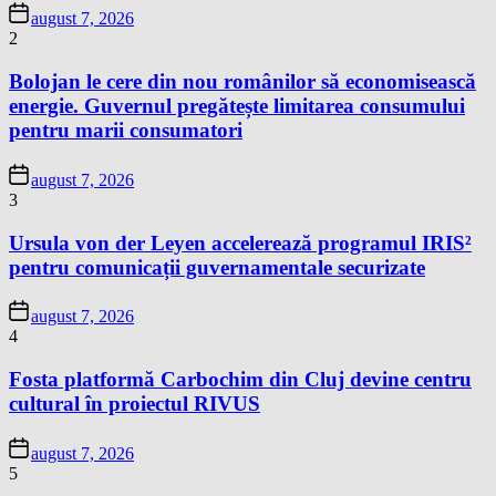
august 7, 2026
2
Bolojan le cere din nou românilor să economisească
energie. Guvernul pregătește limitarea consumului
pentru marii consumatori
august 7, 2026
3
Ursula von der Leyen accelerează programul IRIS²
pentru comunicații guvernamentale securizate
august 7, 2026
4
Fosta platformă Carbochim din Cluj devine centru
cultural în proiectul RIVUS
august 7, 2026
5