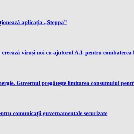
cționează aplicația „Steppa”
 creează viruși noi cu ajutorul A.I. pentru combaterea 
nergie. Guvernul pregătește limitarea consumului pent
ntru comunicații guvernamentale securizate