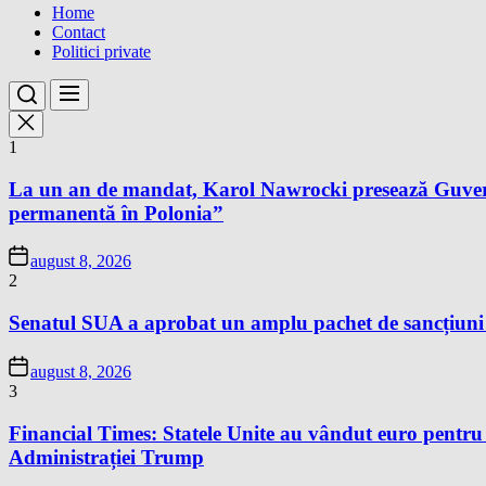
Home
Contact
Politici private
1
La un an de mandat, Karol Nawrocki presează Guvernu
permanentă în Polonia”
august 8, 2026
2
Senatul SUA a aprobat un amplu pachet de sancțiuni îm
august 8, 2026
3
Financial Times: Statele Unite au vândut euro pentru
Administrației Trump