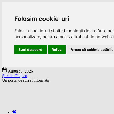
Folosim cookie-uri
Folosim cookie-uri și alte tehnologii de urmărire pe
personalizate, pentru a analiza traficul de pe website
Sunt de acord
Refuz
Vreau să schimb setările
Skip
August 8, 2026
to
Știri de Cluj .eu
the
Un portal de stiri si informatii
content