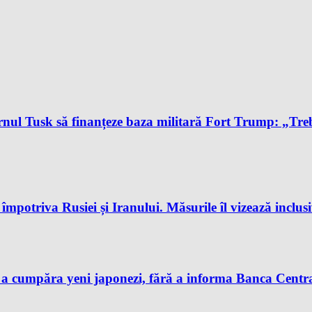
l Tusk să finanțeze baza militară Fort Trump: „Trebu
potriva Rusiei și Iranului. Măsurile îl vizează inclus
 a cumpăra yeni japonezi, fără a informa Banca Centra