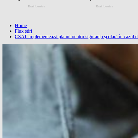
Home
Flux știri
CSAT implementează planul pentru siguranța școlară în cazul drog