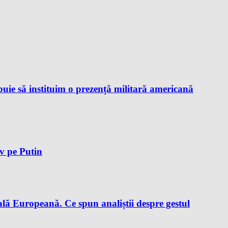
ie să instituim o prezență militară americană
iv pe Putin
lă Europeană. Ce spun analiștii despre gestul