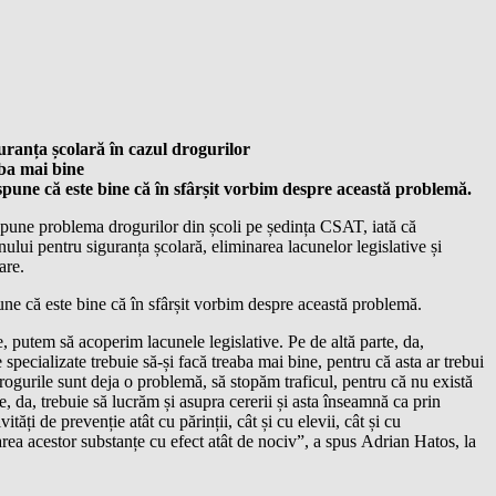
anța școlară în cazul drogurilor
eaba mai bine
spune că este bine că în sfârșit vorbim despre această problemă.
pune problema drogurilor din școli pe ședința CSAT, iată că
lui pentru siguranța școlară, eliminarea lacunelor legislative și
are.
ne că este bine că în sfârșit vorbim despre această problemă.
 putem să acoperim lacunele legislative. Pe de altă parte, da,
ile specializate trebuie să-și facă treaba mai bine, pentru că asta ar trebui
rogurile sunt deja o problemă, să stopăm traficul, pentru că nu există
te, da, trebuie să lucrăm și asupra cererii și asta înseamnă ca prin
vități de prevenție atât cu părinții, cât și cu elevii, cât și cu
area acestor substanțe cu efect atât de nociv”, a spus Adrian Hatos, la