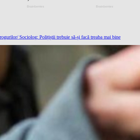
urilor/ Sociolog: Polițiștii trebuie să-și facă treaba mai bine