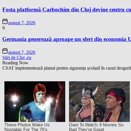
Fosta platformă Carbochim din Cluj devine centru cu
august 7, 2026
9
Germania generează aproape un sfert din economia Un
august 7, 2026
Știri de Cluj .eu
Reading Now
CSAT implementează planul pentru siguranța școlară în cazul drogurilor/